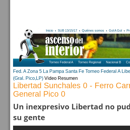
Inicio
SUB 13/15/17
Quiénes somos
Gol A Gol
Pr
Torneo Federal A
Torneo Regional
Nacional B
Co
Fed. A Zona 5
La Pampa
Santa Fe
Torneo Federal A
Lib
(Gral. Pico,LP)
Video Resumen
Libertad Sunchales 0 - Ferro Carr
General Pico 0
Un inexpresivo Libertad no pu
su gente