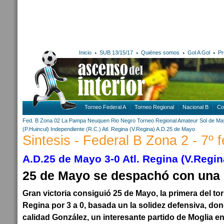
Inicio
SUB 13/15/17
Quiénes somos
Gol A Gol
Pr
Torneo Federal A
Torneo Regional
Nacional B
Co
Fed. B Zona 02
La Pampa
Neuquen
Rio Negro
Torneo Regional Amateur
Sol de Ma
(P.Huincul)
Independiente (R.C.)
Atl. Regina (V.Regina)
A.D.25 de Mayo
Sintesis - Federal B Zona 2 - 7º 
A.D.25 de Mayo 3-0 Atl. Regina (V.Regin
25 de Mayo se despachó con una
Gran victoria consiguió 25 de Mayo, la primera del tor
Regina por 3 a 0, basada un la solidez defensiva, do
calidad González, un interesante partido de Moglia en