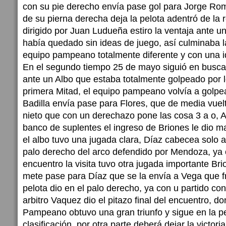
con su pie derecho envía pase gol para Jorge Ro
de su pierna derecha deja la pelota adentró de la r
dirigido por Juan Ludueña estiro la ventaja ante u
había quedado sin ideas de juego, así culminaba 
equipo pampeano totalmente diferente y con una i
En el segundo tiempo 25 de mayo siguió en busca d
ante un Albo que estaba totalmente golpeado por l
primera Mitad, el equipo pampeano volvía a golpear a
Badilla envía pase para Flores, que de media vuel
nieto que con un derechazo pone las cosa 3 a o, A
banco de suplentes el ingreso de Briones le dio ma
el albo tuvo una jugada clara, Díaz cabecea solo a
palo derecho del arco defendido por Mendoza, ya
encuentro la visita tuvo otra jugada importante Bri
mete pase para Díaz que se la envía a Vega que fr
pelota dio en el palo derecho, ya con u partido con
arbitro Vaquez dio el pitazo final del encuentro, d
Pampeano obtuvo una gran triunfo y sigue en la p
clasificación, por otra parte deberá dejar la victori