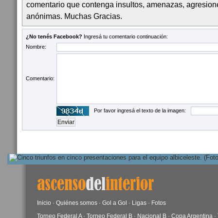
comentario que contenga insultos, amenazas, agresion
anónimas. Muchas Gracias.
¿No tenés Facebook?
Ingresá tu comentario continuación:
Nombre:
Comentario:
Por favor ingresá el texto de la imagen:
Inicio
·
Quiénes somos
·
Gol a Gol
·
Ligas
·
Fotos
Torneo Federal A
·
Torneo Federal B
·
Nacional B
·
Copa Argentina
·