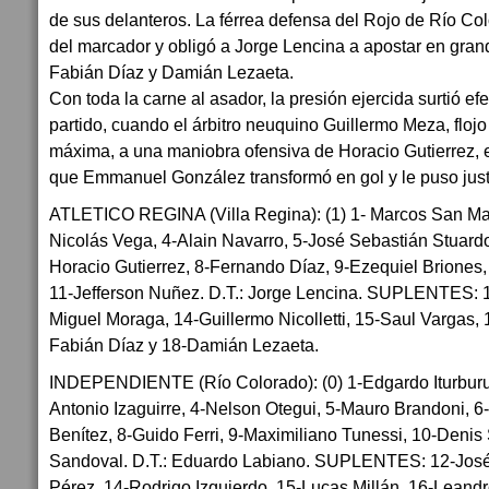
de sus delanteros. La férrea defensa del Rojo de Río Col
del marcador y obligó a Jorge Lencina a apostar en gran
Fabián Díaz y Damián Lezaeta.
Con toda la carne al asador, la presión ejercida surtió efe
partido, cuando el árbitro neuquino Guillermo Meza, flojo
máxima, a una maniobra ofensiva de Horacio Gutierrez, el
que Emmanuel González transformó en gol y le puso justi
ATLETICO REGINA (Villa Regina): (1) 1- Marcos San Mart
Nicolás Vega, 4-Alain Navarro, 5-José Sebastián Stuardo,
Horacio Gutierrez, 8-Fernando Díaz, 9-Ezequiel Brione
11-Jefferson Nuñez. D.T.: Jorge Lencina. SUPLENTES: 
Miguel Moraga, 14-Guillermo Nicolletti, 15-Saul Vargas,
Fabián Díaz y 18-Damián Lezaeta.
INDEPENDIENTE (Río Colorado): (0) 1-Edgardo Iturburu;
Antonio Izaguirre, 4-Nelson Otegui, 5-Mauro Brandoni, 6
Benítez, 8-Guido Ferri, 9-Maximiliano Tunessi, 10-Denis 
Sandoval. D.T.: Eduardo Labiano. SUPLENTES: 12-José 
Pérez, 14-Rodrigo Izquierdo, 15-Lucas Millán, 16-Leand