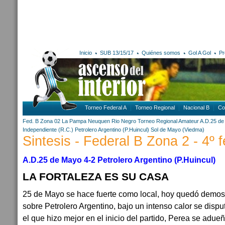
Inicio
SUB 13/15/17
Quiénes somos
Gol A Gol
Pr
Torneo Federal A
Torneo Regional
Nacional B
Co
Fed. B Zona 02
La Pampa
Neuquen
Rio Negro
Torneo Regional Amateur
A.D.25 d
Independiente (R.C.)
Petrolero Argentino (P.Huincul)
Sol de Mayo (Viedma)
Sintesis - Federal B Zona 2 - 4º 
A.D.25 de Mayo 4-2 Petrolero Argentino (P.Huincul)
LA FORTALEZA ES SU CASA
25 de Mayo se hace fuerte como local, hoy quedó demostr
sobre Petrolero Argentino, bajo un intenso calor se disput
el que hizo mejor en el inicio del partido, Perea se adu