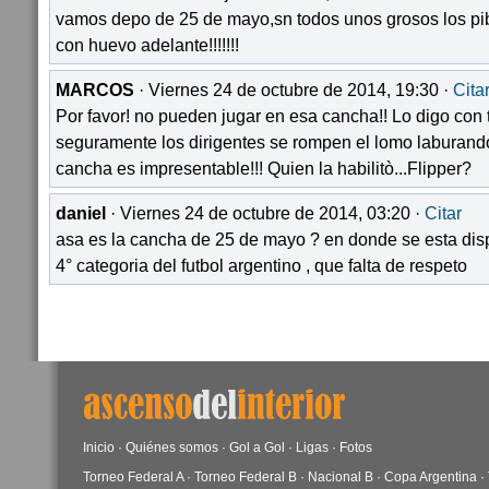
vamos depo de 25 de mayo,sn todos unos grosos los pi
con huevo adelante!!!!!!!
MARCOS
· Viernes 24 de octubre de 2014, 19:30 ·
Cita
Por favor! no pueden jugar en esa cancha!! Lo digo con
seguramente los dirigentes se rompen el lomo laburand
cancha es impresentable!!! Quien la habilitò...Flipper?
daniel
· Viernes 24 de octubre de 2014, 03:20 ·
Citar
asa es la cancha de 25 de mayo ? en donde se esta disp
4° categoria del futbol argentino , que falta de respeto
Inicio
·
Quiénes somos
·
Gol a Gol
·
Ligas
·
Fotos
Torneo Federal A
·
Torneo Federal B
·
Nacional B
·
Copa Argentina
·