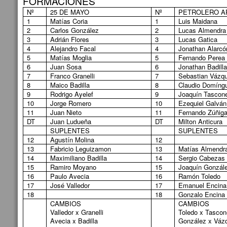
FORMACIONES
Nº
25 DE MAYO
Nº
PETROLERO A
1
Matías Coria
1
Luis Maidana
2
Carlos González
2
Lucas Almendra
3
Adrián Flores
3
Lucas Gatica
4
Alejandro Facal
4
Jonathan Alarcó
5
Matías Moglia
5
Fernando Perea
6
Juan Sosa
6
Jonathan Badill
7
Franco Granelli
7
Sebastian Vázq
8
Maico Badilla
8
Claudio Domíng
9
Rodrigo Ayelef
9
Joaquín Tascon
10
Jorge Romero
10
Ezequiel Galván
11
Juan Nieto
11
Fernando Zúñig
DT
Juan Ludueña
DT
Milton Anticura
SUPLENTES
SUPLENTES
12
Agustín Molina
12
13
Fabricio Leguizamon
13
Matías Almendr
14
Maximiliano Badilla
14
Sergio Cabezas
15
Ramiro Moyano
15
Joaquín Gonzál
16
Paulo Avecia
16
Ramón Toledo
17
José Valledor
17
Emanuel Encina
18
18
Gonzalo Encina
CAMBIOS
CAMBIOS
Valledor x Granelli
Toledo x Tascon
Avecia x Badilla
González x Váz