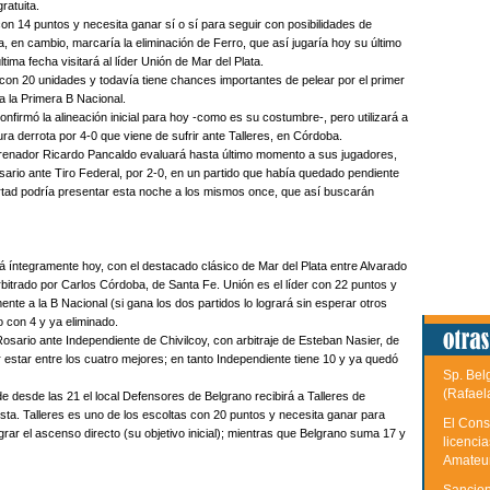
ratuita.
on 14 puntos y necesita ganar sí o sí para seguir con posibilidades de
, en cambio, marcaría la eliminación de Ferro, que así jugaría hoy su último
ltima fecha visitará al líder Unión de Mar del Plata.
 con 20 unidades y todavía tiene chances importantes de pelear por el primer
a la Primera B Nacional.
onfirmó la alineación inicial para hoy -como es su costumbre-, pero utilizará a
dura derrota por 4-0 que viene de sufrir ante Talleres, en Córdoba.
ntrenador Ricardo Pancaldo evaluará hasta último momento a sus jugadores,
ario ante Tiro Federal, por 2-0, en un partido que había quedado pendiente
ertad podría presentar esta noche a los mismos once, que así buscarán
á íntegramente hoy, con el destacado clásico de Mar del Plata entre Alvarado
bitrado por Carlos Córdoba, de Santa Fe. Unión es el líder con 22 puntos y
te a la B Nacional (si gana los dos partidos lo logrará sin esperar otros
o con 4 y ya eliminado.
osario ante Independiente de Chivilcoy, con arbitraje de Esteban Nasier, de
star entre los cuatro mejores; en tanto Independiente tiene 10 y ya quedó
Sp. Bel
(Rafael
e desde las 21 el local Defensores de Belgrano recibirá a Talleres de
sta. Talleres es uno de los escoltas con 20 puntos y necesita ganar para
El Cons
ograr el ascenso directo (su objetivo inicial); mientras que Belgrano suma 17 y
licenci
Amateu