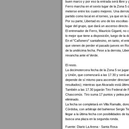
buen marco y por eso la entrada será libre y g
Ferro marcha en el sexto lugar de la Zona 5 c
meterse entre los cuatro mejores. Una derrota
partido como local en el torneo, ya que en la ú
Por su parte, Libertad es uno de los escoltas
lugar del grupo, que dará un ascenso directo 
El entrenador de Ferro, Mauricio Giganti, no c
lo mejor que tiene a disposición, luego de la 
En el "Cañonero" santafesino, en tanto, el e
que vienen de perder el pasado jueves en Ros
de la undécima fecha. Pese a la derrota, Lib
revancha ante el Verde.
El resto.
La decimotercera fecha de la Zona 5 se jugar
y Unión, que comenzará a las 17.30 y será ar
depende de sí mismo para ascender directamen
resultados); mientras que Alvarado está últim
También a las 17.30 jugarán Tiro Federal de R
Chascomús. Tiro suma 17 puntos y pelea por e
eliminado.
La fecha se completará en Villa Ramallo, dond
Córdoba, con arbitraje del bahiense Sergio Te
llegar a la última fecha con posibilidades de l
busca una plaza en la segunda ronda.
Fuente: Diario La Arena - Santa Rosa