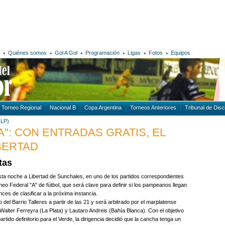
Quiénes somos
Gol A Gol
Programación
Ligas
Fotos
Equipos
Torneo Regional
Nacional B
Copa Argentina
Torneos Anteriores
Tribunal de Disci
,LP)
": CON ENTRADAS GRATIS, EL
BERTAD
tas
esta noche a Libertad de Sunchales, en uno de los partidos correspondientes
neo Federal "A" de fútbol, que será clave para definir si los pampeanos llegan
nces de clasificar a la próxima instancia.
 del Barrio Talleres a partir de las 21 y será arbitrado por el marplatense
alter Ferreyra (La Plata) y Lautaro Andreis (Bahía Blanca). Con el objetivo
rtido definitorio para el Verde, la dirigencia decidió que la cancha tenga un