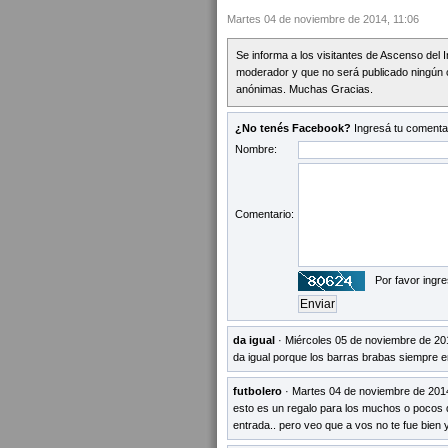
Martes 04 de noviembre de 2014, 11:06
Se informa a los visitantes de Ascenso del 
moderador y que no será publicado ningún 
anónimas. Muchas Gracias.
¿No tenés Facebook?
Ingresá tu comentar
Nombre:
Comentario:
Por favor ingre
da igual
· Miércoles 05 de noviembre de 20
da igual porque los barras brabas siempre e
futbolero
· Martes 04 de noviembre de 201
esto es un regalo para los muchos o pocos 
entrada.. pero veo que a vos no te fue bien