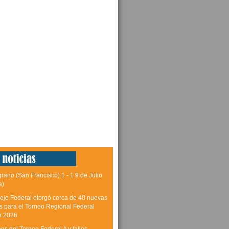
grano (San Francisco) 1 - 1 9 de Julio
a)
ejo Federal otorgó cerca de 40 nuevas
as para el Torneo Regional Federal
r 2026