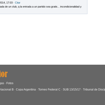
2014, 17:03 ·
Citar
a de un club, q la entrada a un partido sea gratis... incondicionalidad y
gas
·
Fotos
Nacional B
·
Copa Argentina
·
Torneo Federal C
·
SUB 13/15/17
·
Tribunal de Disci