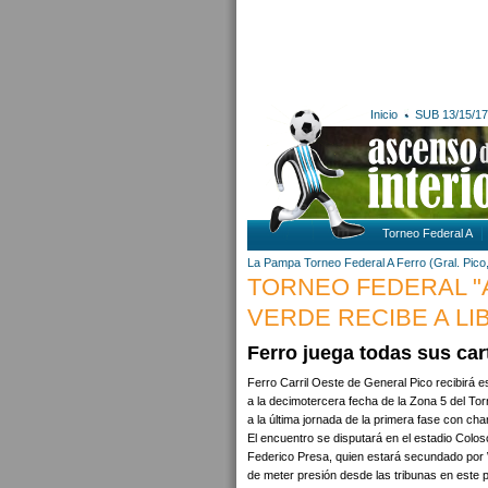
Inicio
SUB 13/15/17
Torneo Federal A
La Pampa
Torneo Federal A
Ferro (Gral. Pico
TORNEO FEDERAL "A
VERDE RECIBE A LI
Ferro juega todas sus car
Ferro Carril Oeste de General Pico recibirá 
a la decimotercera fecha de la Zona 5 del Tor
a la última jornada de la primera fase con cha
El encuentro se disputará en el estadio Coloso
Federico Presa, quien estará secundado por W
de meter presión desde las tribunas en este pa