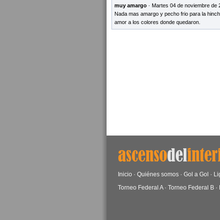
muy amargo
· Martes 04 de noviembre de 
Nada mas amargo y pecho frio para la hinchad
amor a los colores donde quedaron.
Inicio
·
Quiénes somos
·
Gol a Gol
·
Li
Torneo Federal A
·
Torneo Federal B
·