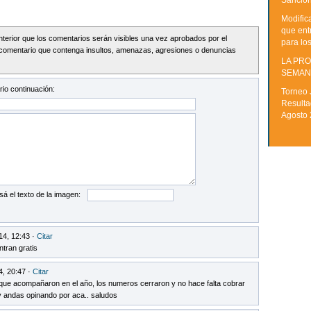
Sancion
Modific
que ent
Interior que los comentarios serán visibles una vez aprobados por el
para lo
comentario que contenga insultos, amenazas, agresiones o denuncias
LA PRO
SEMAN
io continuación:
Torneo 
Resulta
Agosto
sá el texto de la imagen:
14, 12:43 ·
Citar
ntran gratis
4, 20:47 ·
Citar
que acompañaron en el año, los numeros cerraron y no hace falta cobrar
 y andas opinando por aca.. saludos