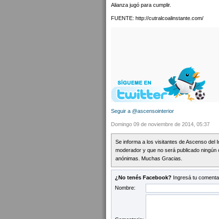
Alianza jugó para cumplir.
FUENTE: http://cutralcoalinstante.com/
Seguir a @ascensointerior
Domingo 09 de noviembre de 2014, 05:37
Se informa a los visitantes de Ascenso del 
moderador y que no será publicado ningún 
anónimas. Muchas Gracias.
¿No tenés Facebook?
Ingresá tu comentar
Nombre: