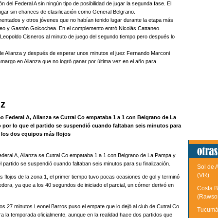
ión del Federal A sin ningún tipo de posibilidad de jugar la segunda fase. El
 jugar sin chances de clasificación como General Belgrano.
entados y otros jóvenes que no habían tenido lugar durante la etapa más
neo y Gastón Goicochea. En el complemento entró Nicolás Cattaneo.
Leopoldo Cisneros al minuto de juego del segundo tiempo pero después lo
io de Alianza y después de esperar unos minutos el juez Fernando Marconi
 amargo en Alianza que no logró ganar por última vez en el año para
uz
neo Federal A, Alianza se Cutral Co empataba 1 a 1 con Belgrano de La
o por lo que el partido se suspendió cuando faltaban seis minutos para
re los dos equipos más flojos
 Federal A, Alianza se Cutral Co empataba 1 a 1 con Belgrano de La Pampa y
l partido se suspendió cuando faltaban seis minutos para su finalización.
Sol de 
(VR)
s flojos de la zona 1, el primer tiempo tuvo pocas ocasiones de gol y terminó
ora, ya que a los 40 segundos de iniciado el parcial, un córner derivó en
Costa B
(Rawso
los 27 minutos Leonel Barros puso el empate que lo dejó al club de Cutral Co
Tucumán
rra la temporada oficialmente, aunque en la realidad hace dos partidos que