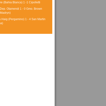
tre (Bahia Blanca) 1 -1 Cipolletti
 Dep. Otamendi 1 - 0 Gmo. Brown
 Madryn)
 Haig (Pergamino) 1 - 4 San Martin
sa)