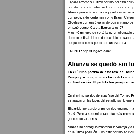
El gallo afrontó su último partido del esta edic
partido fue contra otro rival que se acercó a
Alianza presentó un mix de jugadores experim
competitiva del certamen como Braian Catta
El celeste comenzó ganando con un tanto de 
empató Leonel García Barros a los 27.
A los 40 minutos se cortó la luz en el estad
decretó el final del partido que dejó un sabor
despedirse de su gente con una victoria.
FUENTE: http://fuego24.com/
Alianza se quedó sin l
En el último partido de esta fase del Tor
Pampa y se apagaron las luces del estadi
su finalización. El partido fue parejo ent
En el último partido de esta fase del Torneo
se apagaron las luces del estadio por lo que e
El partido fue parejo entre los dos equipos má
0 a 0. Pero la segunda etapa fue más prometed
gol de Leo Cisneros.
Alianza no consiguió mantener la ventaja y a 
en la última posición. Con este partido se cie