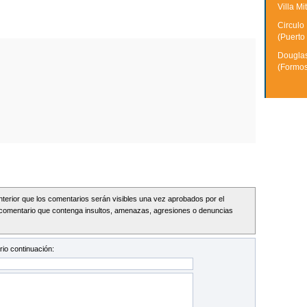
Villa Mi
Circulo
(Puerto
Douglas
(Formo
Interior que los comentarios serán visibles una vez aprobados por el
comentario que contenga insultos, amenazas, agresiones o denuncias
io continuación: