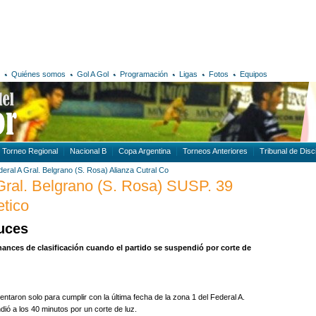
Quiénes somos
Gol A Gol
Programación
Ligas
Fotos
Equipos
Torneo Regional
Nacional B
Copa Argentina
Torneos Anteriores
Tribunal de Disci
eral A
Gral. Belgrano (S. Rosa)
Alianza Cutral Co
Gral. Belgrano (S. Rosa) SUSP. 39
etico
uces
hances de clasificación cuando el partido se suspendió por corte de
entaron solo para cumplir con la última fecha de la zona 1 del Federal A.
ió a los 40 minutos por un corte de luz.