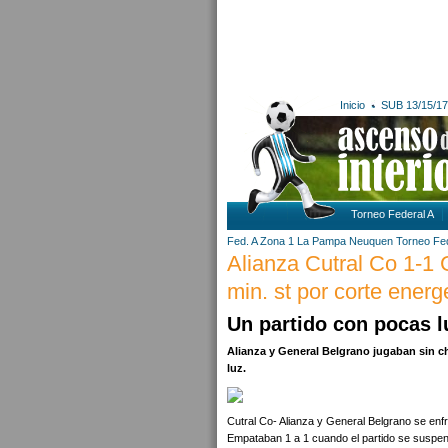
Inicio
SUB 13/15/17
Torneo Federal A
Fed. A Zona 1
La Pampa
Neuquen
Torneo Fed
Alianza Cutral Co 1-1 
min. st por corte energ
Un partido con pocas l
Alianza y General Belgrano jugaban sin c
luz.
Cutral Co- Alianza y General Belgrano se enfr
Empataban 1 a 1 cuando el partido se suspend