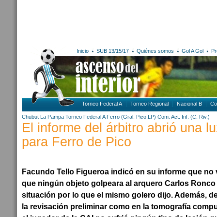
Inicio
SUB 13/15/17
Quiénes somos
Gol A Gol
Pr
Torneo Federal A
Torneo Regional
Nacional B
Co
Chubut
La Pampa
Torneo Federal A
Ferro (Gral. Pico,LP)
Com. Act. Inf. (C. Riv.)
El informe del árbitro abrió una 
para Ferro de Pico
Facundo Tello Figueroa indicó en su informe que no vi
que ningún objeto golpeara al arquero Carlos Ronco
situación por lo que el mismo golero dijo. Además, d
la revisación preliminar como en la tomografía com