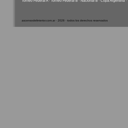
Torneo Federal A
·
Torneo Federal B
·
Nacional B
·
Copa Argentina
·
ascensodelinterior.com.ar · 2026 · todos los derechos reservados