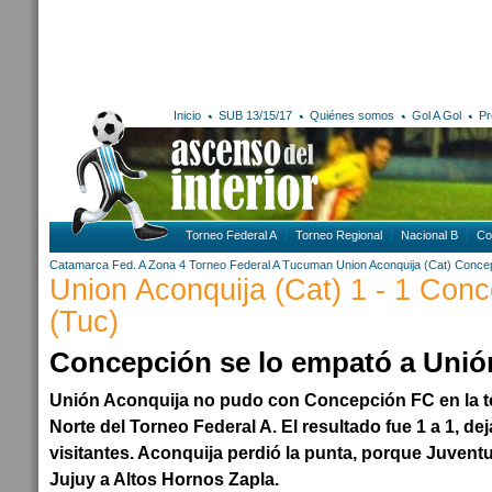
Inicio
SUB 13/15/17
Quiénes somos
Gol A Gol
Pr
Torneo Federal A
Torneo Regional
Nacional B
Co
Catamarca
Fed. A Zona 4
Torneo Federal A
Tucuman
Union Aconquija (Cat)
Concep
Union Aconquija (Cat) 1 - 1 Conc
(Tuc)
Concepción se lo empató a Unió
Unión Aconquija no pudo con Concepción FC en la te
Norte del Torneo Federal A. El resultado fue 1 a 1, d
visitantes. Aconquija perdió la punta, porque Juvent
Jujuy a Altos Hornos Zapla.