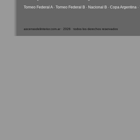
Torneo Federal A
·
Torneo Federal B
·
Nacional B
·
Copa Argentina
·
ascensodelinterior.com.ar · 2026 · todos los derechos reservados