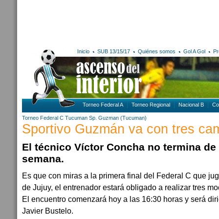
Inicio
SUB 13/15/17
Quiénes somos
Gol A Gol
Pr
Torneo Federal A
Torneo Regional
Nacional B
Co
Torneo Federal C
Tucuman
Sp. Guzman (Tucuman)
Sportivo Guzmán va con tres cam
El técnico Víctor Concha no termina de
semana.
Es que con miras a la primera final del Federal C que ju
de Jujuy, el entrenador estará obligado a realizar tres mo
El encuentro comenzará hoy a las 16:30 horas y será dirig
Javier Bustelo.