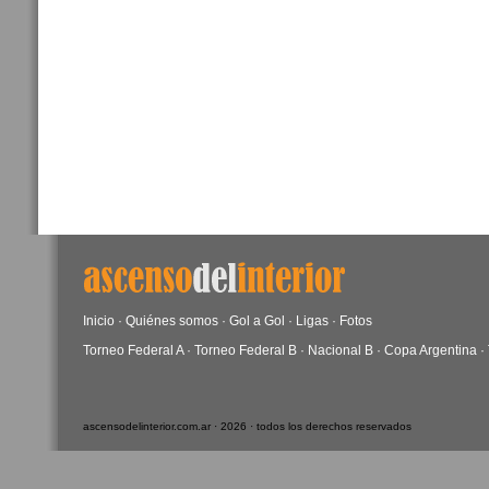
Inicio
·
Quiénes somos
·
Gol a Gol
·
Ligas
·
Fotos
Torneo Federal A
·
Torneo Federal B
·
Nacional B
·
Copa Argentina
·
ascensodelinterior.com.ar · 2026 · todos los derechos reservados