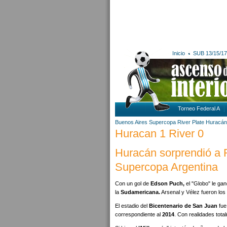
Inicio
SUB 13/15/17
Torneo Federal A
Buenos Aires
Supercopa
River Plate
Huracán 
Huracan 1 River 0
Huracán sorprendió a 
Supercopa Argentina
Con un gol de
Edson Puch,
el "Globo" le ga
la
Sudamericana.
Arsenal y Vélez fueron los
El estadio del
Bicentenario de San Juan
fue
correspondiente al
2014
. Con realidades tota