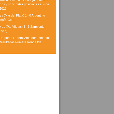
Juvenil 2026 del Consejo Federal -
dos y principales posiciones al 4 de
 2026
y (Mar del Plata) 1 - 0 Argentino
Maíz, Cba)
res (Pto.Vilelas) 4 - 1 Sarmiento
encia)
Regional Federal Amateur Femenino
Resultados Primera Ronda Ida