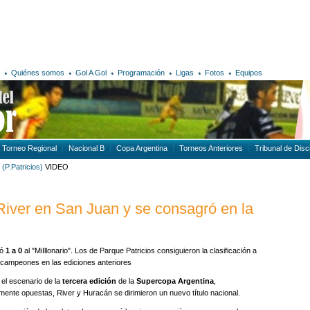
Quiénes somos
Gol A Gol
Programación
Ligas
Fotos
Equipos
Torneo Regional
Nacional B
Copa Argentina
Torneos Anteriores
Tribunal de Disci
(P.Patricios)
VIDEO
River en San Juan y se consagró en la
nó
1 a 0
al "MiIllonario". Los de Parque Patricios consiguieron la clasificación a
 campeones en las ediciones anteriores
 el escenario de la
tercera edición
de la
Supercopa Argentina
,
lmente opuestas, River y Huracán se dirimieron un nuevo título nacional.