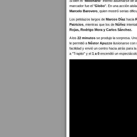
Si bien el "
Millonario
" intentó adueñarse de l
marcador fue el "
Globo
". En una acción aisl
Marcelo Barovero
, quien mostró serias difi
Los pelotazos largos de
Marcos Díaz
hacia
Patricios
, mientras que los de
Núñez
intenta
Rojas, Rodrigo Mora y Carlos Sánchez.
A los
22 minutos
se produjo la sorpresa. Un
le permitió a
Néstor Apuzzo
ilusionarse con 
facilidad y envió un centro hacia atrás para l
a "Trapito" y el
1 a 0
encendió un espectácul