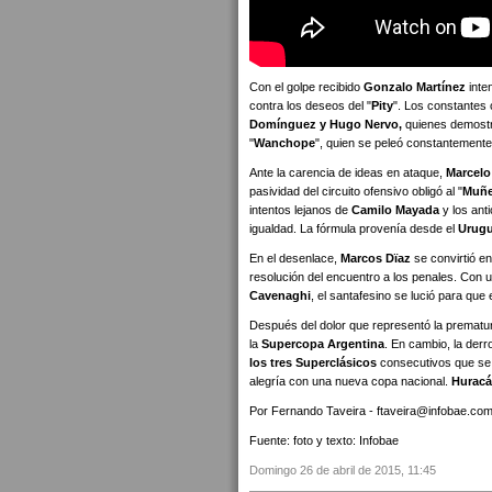
Con el golpe recibido
Gonzalo Martínez
inte
contra los deseos del "
Pity
". Los constantes 
Domínguez y Hugo Nervo,
quienes demostra
"
Wanchope
", quien se peleó constantement
Ante la carencia de ideas en ataque,
Marcelo
pasividad del circuito ofensivo obligó al "
Muñ
intentos lejanos de
Camilo Mayada
y los ant
igualdad. La fórmula provenía desde el
Urug
En el desenlace,
Marcos Dïaz
se convirtió e
resolución del encuentro a los penales. Con
Cavenaghi
, el santafesino se lució para que e
Después del dolor que representó la prematur
la
Supercopa Argentina
. En cambio, la der
los tres Superclásicos
consecutivos que se 
alegría con una nueva copa nacional.
Hurac
Por Fernando Taveira - ftaveira@infobae.co
Fuente: foto y texto: Infobae
Domingo 26 de abril de 2015, 11:45