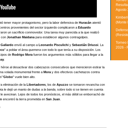
Torneo 
Resulta
Agosto
Kimberle
(Monte 
ntó tener mayor protagonismo, pero la labor defensiva de
Huracán
atentó
centros provenientes del sector izquierdo complicaron a
Eduardo
Defenso
ron un sacrificio conmovedor. Una tarea muy parecida a la que realizó
(Resist
e con
Jonathan Maidana
para establecer algunos contragolpes.
Torneo 
 Gallardo
envió al campo a
Leonardo Pisculichi
y
Sebastián Driussi
. La
2026 - 
eco
" a poblar el área
quemera
con todo lo que tenía a su disposición. Los
icipos de
Rodrigo Mora
fueron los argumentos más sólidos para llegar a la
uay
.
n héroe al desactivar dos cabezazos consecutivos que merecieron estirar la
 una volada monumental frente a
Mora
y dos efectivos cachetazos contra
l "
Globo
" vuele bien alto.
a eliminación de la
Libertadores
, los de
Apuzzo
se tomaron revancha con
rota le dejó un manto de dudas a
la banda
, sobre todo si se tienen en cuenta
le avecinan. Lejos de todos los pronósticos, el más débil se emborrachó de
án
encontró la tierra prometida en
San Juan
.
m