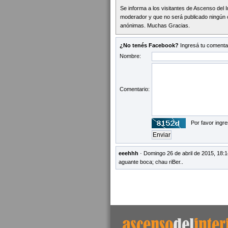
Se informa a los visitantes de Ascenso del 
moderador y que no será publicado ningún 
anónimas. Muchas Gracias.
¿No tenés Facebook?
Ingresá tu comentar
Nombre:
Comentario:
Por favor ingre
eeehhh
· Domingo 26 de abril de 2015, 18:1
aguante boca; chau riBer..