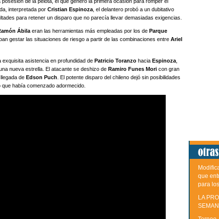
a posesión de la pelota, el que generó la primera ocasión para romper el
ada, interpretada por
Cristian Espinoza
, el delantero probó a un dubitativo
cultades para retener un disparo que no parecía llevar demasiadas exigencias.
Ramón Ábila
eran las herramientas más empleadas por los de
Parque
ban gestar las situaciones de riesgo a partir de las combinaciones entre
Ariel
a exquisita asistencia en profundidad de
Patricio Toranzo
hacia
Espinoza
,
una nueva estrella. El atacante se deshizo de
Ramiro Funes Mori
con gran
a llegada de
Edson Puch
. El potente disparo del chileno dejó sin posibilidades
o que había comenzado adormecido.
Modific
que ent
para lo
LA PRO
SEMAN