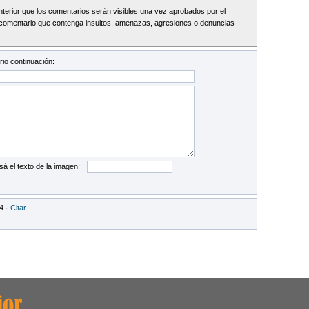
Interior que los comentarios serán visibles una vez aprobados por el
comentario que contenga insultos, amenazas, agresiones o denuncias
io continuación:
sá el texto de la imagen:
4 ·
Citar