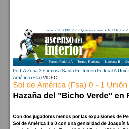
Inicio
SUB 13/15/17
Quiénes somos
Gol A Gol
Pr
Torneo Federal A
Torneo Regional
Nacional B
Co
Fed. A Zona 3
Formosa
Santa Fe
Torneo Federal A
Unió
América (Fsa)
VIDEO
Sol de América (Fsa) 0 - 1 Unión
Hazaña del "Bicho Verde" en
Con dos jugadores menos por las expulsiones de Pei
Sol de América 1 a 0 con una genialidad de Joaquín M