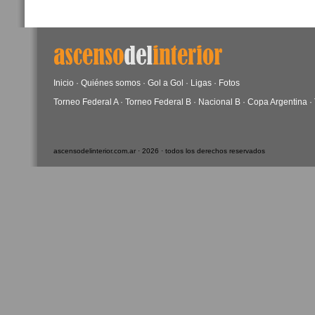
Inicio
·
Quiénes somos
·
Gol a Gol
·
Ligas
·
Fotos
Torneo Federal A
·
Torneo Federal B
·
Nacional B
·
Copa Argentina
·
ascensodelinterior.com.ar · 2026 · todos los derechos reservados