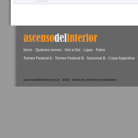
Inicio
·
Quiénes somos
·
Gol a Gol
·
Ligas
·
Fotos
Torneo Federal A
·
Torneo Federal B
·
Nacional B
·
Copa Argentina
·
ascensodelinterior.com.ar · 2026 · todos los derechos reservados