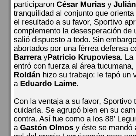
participaron
César
Murias
y
Julián
tranquilidad al conjunto que orienta
el resultado a su favor, Sportivo ap
complemento la desesperación de 
salió dispuesto a todo. Sin embargo
abortados por una férrea defensa
Barrera
y
Patricio Krupoviesa
. La
entró con fuerza al área tucumana, 
Roldán
hizo su trabajo: le tapó un 
a
Eduardo Laime
.
Con la ventaja a su favor, Sportivo
cuidarla. Se agrupó bien en su cam
contra. Así fue como a los 88’ Legu
a
Gastón Olmos
y éste se mandó al