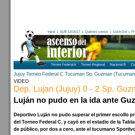
Inicio
SUB 13/15/17
Quiénes somos
Gol A Gol
Pr
Torneo Federal A
Torneo Regional
Nacional B
Co
Jujuy
Torneo Federal C
Tucuman
Sp. Guzman (Tucuman
VIDEO
Dep. Lujan (Jujuy) 0 - 2 Sp. Gu
Luján no pudo en la ida ante G
Deportivo Luján no pudo superar el primer escollo pro
del Torneo Federal C, y cayó en el estadio de la Tab
de público, por dos a cero, ante el tucumano Sporti