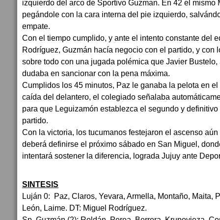
izquierdo del arco de Sportivo Guzman. En 42 el mismo M
pegándole con la cara interna del pie izquierdo, salvándos
empate.
Con el tiempo cumplido, y ante el intento constante del 
Rodríguez, Guzmán hacía negocio con el partido, y con lo
sobre todo con una jugada polémica que Javier Bustelo, á
dudaba en sancionar con la pena máxima.
Cumplidos los 45 minutos, Paz le ganaba la pelota en el 
caída del delantero, el colegiado señalaba automáticame
para que Leguizamón establezca el segundo y definitivo 
partido.
Con la victoria, los tucumanos festejaron el ascenso aún n
deberá definirse el próximo sábado en San Miguel, don
intentará sostener la diferencia, lograda Jujuy ante Depor
SINTESIS
Luján 0: Paz, Claros, Yevara, Armella, Montaño, Maita, 
León, Laime. DT: Miguel Rodríguez.
Sp. Guzmán (2): Roldán, Perea, Berrera, Krupovieza, Con