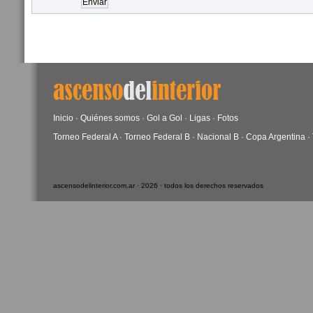
Inicio
·
Quiénes somos
·
Gol a Gol
·
Ligas
·
Fotos
Torneo Federal A
·
Torneo Federal B
·
Nacional B
·
Copa Argentina
·
ascensodelinterior.com.ar · 2026 · todos los derechos reservados