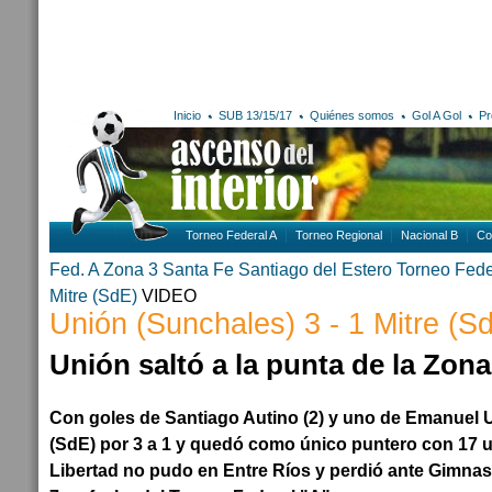
Inicio
SUB 13/15/17
Quiénes somos
Gol A Gol
Pr
Torneo Federal A
Torneo Regional
Nacional B
Co
Fed. A Zona 3
Santa Fe
Santiago del Estero
Torneo Fede
Mitre (SdE)
VIDEO
Unión (Sunchales) 3 - 1 Mitre (S
Unión saltó a la punta de la Zona
Con goles de Santiago Autino (2) y uno de Emanuel Ur
(SdE) por 3 a 1 y quedó como único puntero con 17 u
Libertad no pudo en Entre Ríos y perdió ante Gimnasi