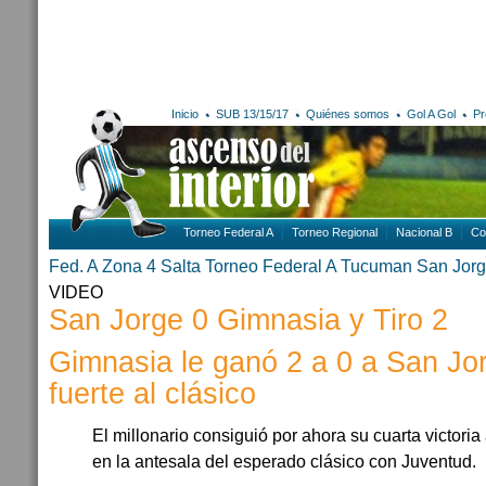
Inicio
SUB 13/15/17
Quiénes somos
Gol A Gol
Pr
Torneo Federal A
Torneo Regional
Nacional B
Co
Fed. A Zona 4
Salta
Torneo Federal A
Tucuman
San Jorg
VIDEO
San Jorge 0 Gimnasia y Tiro 2
Gimnasia le ganó 2 a 0 a San Jor
fuerte al clásico
El millonario consiguió por ahora su cuarta victoria
en la antesala del esperado clásico con Juventud.