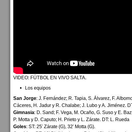
VIDEO: FÚTBOL EN VIVO SALTA.
Los equipos
San Jorge
: J. Fernández; R. Tapia, S. Álvarez, F. Albor
Cáceres, H. Jadur y R. Chalabe; J. Lubo y A. Jiménez. D
Gimnasia
: D. Sand; F. Vega, M. Ocaño, G. Suso y E. Bazz
P. Motta y D. Caputo; H. Prieto y L. Zárate. DT: L. Rueda
Goles
: ST: 25' Zárate (G), 32' Motta (G).