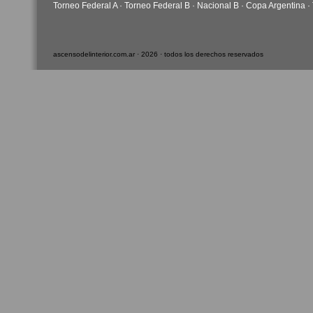
Torneo Federal A
·
Torneo Federal B
·
Nacional B
·
Copa Argentina
·
ascensodelinterior.com.ar · 2026 · todos los derechos reservados