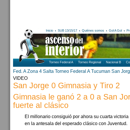
Inicio
SUB 13/15/17
Quiénes somos
Gol A Gol
Pr
Torneo Federal A
Torneo Regional
Nacional B
Co
Fed. A Zona 4
Salta
Torneo Federal A
Tucuman
San Jorg
VIDEO
San Jorge 0 Gimnasia y Tiro 2
Gimnasia le ganó 2 a 0 a San Jor
fuerte al clásico
El millonario consiguió por ahora su cuarta victoria
en la antesala del esperado clásico con Juventud.