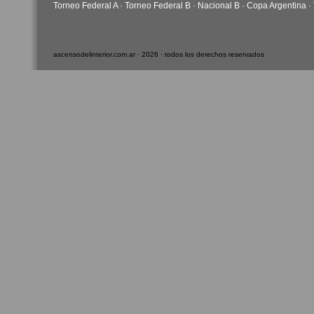
Torneo Federal A
·
Torneo Federal B
·
Nacional B
·
Copa Argentina
·
ascensodelinterior.com.ar · 2026 · todos los derechos reservados