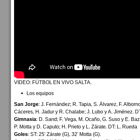
VIDEO: FÚTBOL EN VIVO SALTA.
Los equipos
San Jorge
: J. Fernández; R. Tapia, S. Álvarez, F. Albor
Cáceres, H. Jadur y R. Chalabe; J. Lubo y A. Jiménez. D
Gimnasia
: D. Sand; F. Vega, M. Ocaño, G. Suso y E. Bazz
P. Motta y D. Caputo; H. Prieto y L. Zárate. DT: L. Rueda
Goles
: ST: 25' Zárate (G), 32' Motta (G).