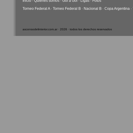
Inicio
·
Quiénes somos
·
Gol a Gol
·
Ligas
·
Fotos
Torneo Federal A
·
Torneo Federal B
·
Nacional B
·
Copa Argentina
·
ascensodelinterior.com.ar · 2026 · todos los derechos reservados