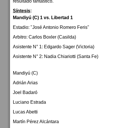
resultado fantástico.
Síntesis
:
Mandiyú (C) 1 vs. Libertad 1
Estadio: "José Antonio Romero Feris"
Arbitro: Carlos Boxler (Casilda)
Asistente N° 1: Edgardo Sager (Victoria)
Asistente N° 2: Nadia Chiariotti (Santa Fe)
Mandiyú (C)
Adrián Arias
Jo­el Ba­da­ró
Luciano Es­tra­da
Lucas Abet­ti
Martín Pérez Alcántara