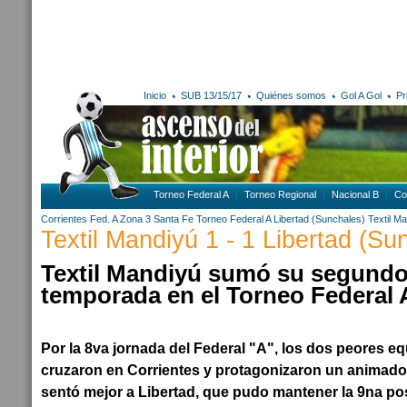
Inicio
SUB 13/15/17
Quiénes somos
Gol A Gol
Pr
Torneo Federal A
Torneo Regional
Nacional B
Co
Corrientes
Fed. A Zona 3
Santa Fe
Torneo Federal A
Libertad (Sunchales)
Textil M
Textil Mandiyú 1 - 1 Libertad (Su
Textil Mandiyú sumó su segundo
temporada en el Torneo Federal 
Por la 8va jornada del Federal "A", los dos peores e
cruzaron en Corrientes y protagonizaron un animado e
sentó mejor a Libertad, que pudo mantener la 9na pos