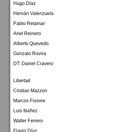
Hu­go Dí­az
Her­nán Va­len­zue­la
Pa­blo Re­ta­mar
Ariel Reinero
Alberto Quevedo
Gonzalo Rovira
DT: Daniel Cravero
Libertad
Cristian Mazzon
Marcos Fissore
Luis Ibáñez
Walter Ferrero
Flavio Díaz