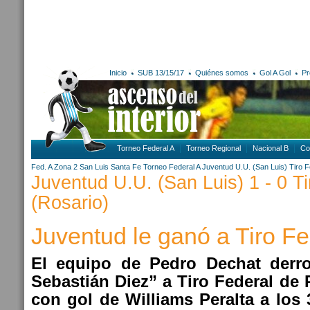
Inicio
SUB 13/15/17
Quiénes somos
Gol A Gol
Pr
Torneo Federal A
Torneo Regional
Nacional B
Co
Fed. A Zona 2
San Luis
Santa Fe
Torneo Federal A
Juventud U.U. (San Luis)
Tiro F
Juventud U.U. (San Luis) 1 - 0 Ti
(Rosario)
Juventud le ganó a Tiro Fe
El equipo de Pedro Dechat derro
Sebastián Diez” a Tiro Federal de 
con gol de Williams Peralta a los