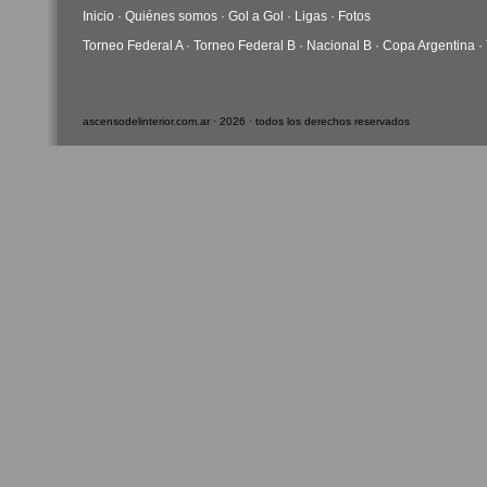
Inicio
·
Quiénes somos
·
Gol a Gol
·
Ligas
·
Fotos
Torneo Federal A
·
Torneo Federal B
·
Nacional B
·
Copa Argentina
·
ascensodelinterior.com.ar · 2026 · todos los derechos reservados