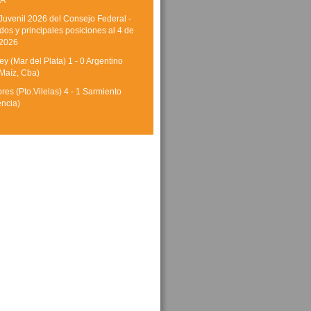
A
Juvenil 2026 del Consejo Federal -
dos y principales posiciones al 4 de
 2026
y (Mar del Plata) 1 - 0 Argentino
Maíz, Cba)
res (Pto.Vilelas) 4 - 1 Sarmiento
encia)