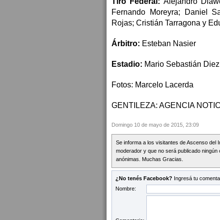
Tiro Federal:
Alejandro Diawda
Fernando Moreyra; Daniel Sal
Rojas; Cristián Tarragona y E
Árbitro:
Esteban Nasier
Estadio:
Mario Sebastián Diez
Fotos: Marcelo Lacerda
GENTILEZA: AGENCIA NOTIC
Domingo 10 de mayo de 2015, 23:09
Se informa a los visitantes de Ascenso del 
moderador y que no será publicado ningún 
anónimas. Muchas Gracias.
¿No tenés Facebook?
Ingresá tu comentar
Nombre: