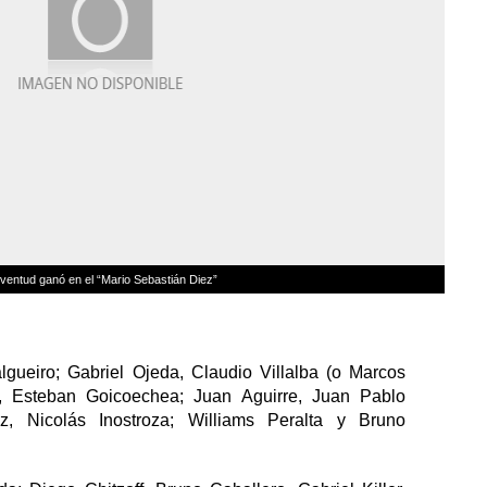
ventud ganó en el “Mario Sebastián Diez”
gueiro; Gabriel Ojeda, Claudio Villalba (o Marcos
e, Esteban Goicoechea; Juan Aguirre, Juan Pablo
z, Nicolás Inostroza; Williams Peralta y Bruno