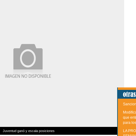
Sancion
Modific
que ent
para lo
LA PRO
Juventud ganó y escala posiciones