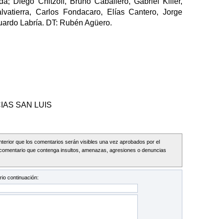
; Diego Chitzoff, Bruno Caballero, Gabriel Killer,
vatierra, Carlos Fondacaro, Elías Cantero, Jorge
duardo Labría. DT: Rubén Agüero.
IAS SAN LUIS
Interior que los comentarios serán visibles una vez aprobados por el
comentario que contenga insultos, amenazas, agresiones o denuncias
io continuación: