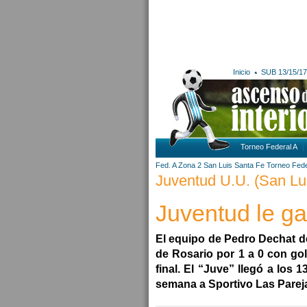
Inicio
SUB 13/15/17
Torneo Federal A
Fed. A Zona 2
San Luis
Santa Fe
Torneo Fede
Juventud U.U. (San Luis
Juventud le ga
El equipo de Pedro Dechat de
de Rosario por 1 a 0 con gol
final. El “Juve” llegó a los 
semana a Sportivo Las Parej