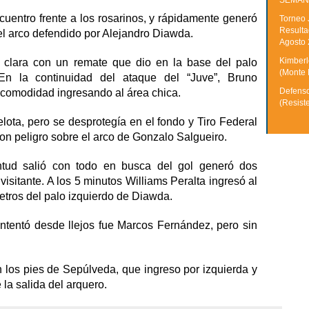
SEMAN
uentro frente a los rosarinos, y rápidamente generó
Torneo 
Resulta
el arco defendido por Alejandro Diawda.
Agosto
Kimberle
s clara con un remate que dio en la base del palo
(Monte 
 En la continuidad del ataque del “Juve”, Bruno
Defenso
 comodidad ingresando al área chica.
(Resist
ota, pero se desprotegía en el fondo y Tiro Federal
on peligro sobre el arco de Gonzalo Salgueiro.
tud salió con todo en busca del gol generó dos
visitante. A los 5 minutos Williams Peralta ingresó al
metros del palo izquierdo de Diawda.
intentó desde llejos fue Marcos Fernández, pero sin
 los pies de Sepúlveda, que ingreso por izquierda y
 la salida del arquero.