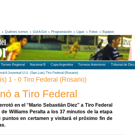
Quiénes somos
Gol A Gol
Programación
Ligas
Fotos
Equipos
Torneo Regional
Nacional B
Copa Argentina
Torneos Anteriores
Tribunal de Disci
ral A
Juventud U.U. (San Luis)
Tiro Federal (Rosario)
) 1 - 0 Tiro Federal (Rosario)
nó a Tiro Federal
rrotó en el “Mario Sebastián Diez” a Tiro Federal
 de Williams Peralta a los 37 minutos de la etapa
13 puntos en certamen y visitará el próximo fin de
as.