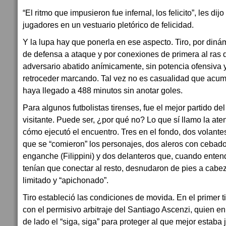
“El ritmo que impusieron fue infernal, los felicito”, les di
jugadores en un vestuario pletórico de felicidad.
Y la lupa hay que ponerla en ese aspecto. Tiro, por dinám
de defensa a ataque y por conexiones de primera al ras d
adversario abatido anímicamente, sin potencia ofensiva y
retroceder marcando. Tal vez no es casualidad que acumul
haya llegado a 488 minutos sin anotar goles.
Para algunos futbolistas tirenses, fue el mejor partido de
visitante. Puede ser, ¿por qué no? Lo que sí llamo la ate
cómo ejecutó el encuentro. Tres en el fondo, dos volantes 
que se “comieron” los personajes, dos aleros con cebado
enganche (Filippini) y dos delanteros que, cuando ente
tenían que conectar al resto, desnudaron de pies a cabez
limitado y “apichonado”.
Tiro estableció las condiciones de movida. En el primer 
con el permisivo arbitraje del Santiago Ascenzi, quien e
de lado el “siga, siga” para proteger al que mejor estaba 