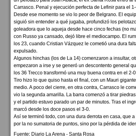
Carrasco. Penal y ejecución perfecta de Lefinir para el 1-
Desde ese momento se vio lo peor de Belgrano. El equi
siguió sin entender a qué jugaba, profundizó los pelotaz
goleadora que lo aqueja desde hace cinco fechas (no mar
con Russo ya cansado, dejó libre el mediocampo. El rum
los 23, cuando Cristian Vázquez le cometió una dura falta 
expulsado.
Algunos hinchas (los de La 14) comenzaron a insultar, otr
empezaron a irse y se generó un descontento general q
los 36 Trecco transformó una muy buena contra en el 2-0
Tiro hizo lo que quiso hasta el final, con un Mauri gigant
medio. A poco del cierre, en otra contra, Carrasco le com
vio la segunda amarilla. La barra comenzó a tirar piedras
y el partido estuvo parado un par de minutos. Tras el ingre
marcó desde los doce pasos el 3-0.
Así se terminó todo, con una dura derrota en casa, que a
por la no sumatoria de puntos, sino por la pérdida de iden
Fuente: Diario La Arena - Santa Rosa