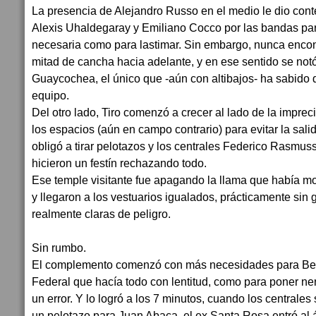
La presencia de Alejandro Russo en el medio le dio conte
Alexis Uhaldegaray y Emiliano Cocco por las bandas par
necesaria como para lastimar. Sin embargo, nunca encon
mitad de cancha hacia adelante, y en ese sentido se not
Guaycochea, el único que -aún con altibajos- ha sabido 
equipo.
Del otro lado, Tiro comenzó a crecer al lado de la imprec
los espacios (aún en campo contrario) para evitar la salida
obligó a tirar pelotazos y los centrales Federico Rasm
hicieron un festín rechazando todo.
Ese temple visitante fue apagando la llama que había most
y llegaron a los vestuarios igualados, prácticamente sin 
realmente claras de peligro.
Sin rumbo.
El complemento comenzó con más necesidades para Belg
Federal que hacía todo con lentitud, como para poner nerv
un error. Y lo logró a los 7 minutos, cuando los centrales 
un pelotazo para Juan Abaca, el ex Santa Rosa entró al 