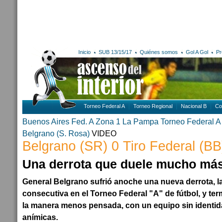
Inicio
SUB 13/15/17
Quiénes somos
Gol A Gol
Pr
Torneo Federal A
Torneo Regional
Nacional B
Co
Buenos Aires
Fed. A Zona 1
La Pampa
Torneo Federal A
Belgrano (S. Rosa)
VIDEO
Belgrano (SR) 0 Tiro Federal (BB
Una derrota que duele mucho má
General Belgrano sufrió anoche una nueva derrota, l
consecutiva en el Torneo Federal "A" de fútbol, y ter
la manera menos pensada, con un equipo sin identida
anímicas.