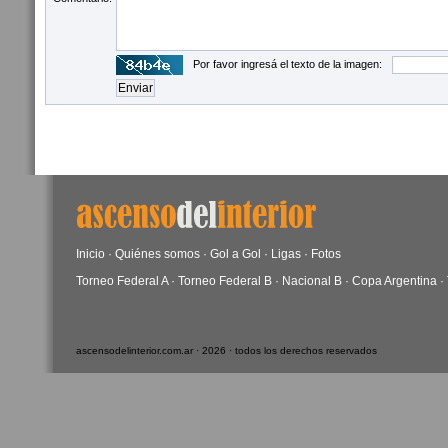
Por favor ingresá el texto de la imagen:
Inicio
·
Quiénes somos
·
Gol a Gol
·
Ligas
·
Fotos
Torneo Federal A
·
Torneo Federal B
·
Nacional B
·
Copa Argentina
·
ascensodelinterior.com.ar · 2026 · todos los derechos reservados