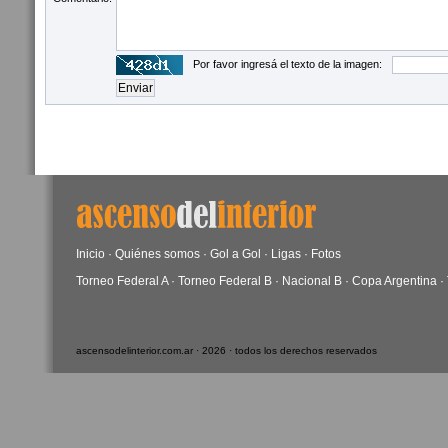
Por favor ingresá el texto de la imagen:
Inicio
·
Quiénes somos
·
Gol a Gol
·
Ligas
·
Fotos
Torneo Federal A
·
Torneo Federal B
·
Nacional B
·
Copa Argentina
·
ascensodelinterior.com.ar · 2026 · todos los derechos reservados