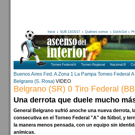
Inicio
SUB 13/15/17
Quiénes somos
Gol A Gol
Pr
Torneo Federal A
Torneo Regional
Nacional B
Co
Buenos Aires
Fed. A Zona 1
La Pampa
Torneo Federal A
Belgrano (S. Rosa)
VIDEO
Belgrano (SR) 0 Tiro Federal (BB
Una derrota que duele mucho má
General Belgrano sufrió anoche una nueva derrota, l
consecutiva en el Torneo Federal "A" de fútbol, y ter
la manera menos pensada, con un equipo sin identida
anímicas.