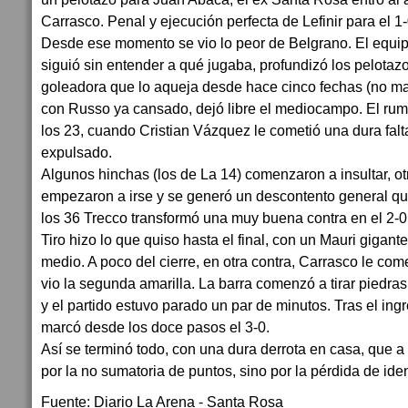
Carrasco. Penal y ejecución perfecta de Lefinir para el 1-
Desde ese momento se vio lo peor de Belgrano. El equi
siguió sin entender a qué jugaba, profundizó los pelotaz
goleadora que lo aqueja desde hace cinco fechas (no mar
con Russo ya cansado, dejó libre el mediocampo. El rum
los 23, cuando Cristian Vázquez le cometió una dura falta 
expulsado.
Algunos hinchas (los de La 14) comenzaron a insultar, otr
empezaron a irse y se generó un descontento general q
los 36 Trecco transformó una muy buena contra en el 2-0
Tiro hizo lo que quiso hasta el final, con un Mauri gigant
medio. A poco del cierre, en otra contra, Carrasco le com
vio la segunda amarilla. La barra comenzó a tirar piedras
y el partido estuvo parado un par de minutos. Tras el ingre
marcó desde los doce pasos el 3-0.
Así se terminó todo, con una dura derrota en casa, que a
por la no sumatoria de puntos, sino por la pérdida de iden
Fuente: Diario La Arena - Santa Rosa