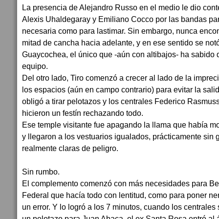
La presencia de Alejandro Russo en el medio le dio conte
Alexis Uhaldegaray y Emiliano Cocco por las bandas par
necesaria como para lastimar. Sin embargo, nunca encon
mitad de cancha hacia adelante, y en ese sentido se not
Guaycochea, el único que -aún con altibajos- ha sabido 
equipo.
Del otro lado, Tiro comenzó a crecer al lado de la imprec
los espacios (aún en campo contrario) para evitar la salida
obligó a tirar pelotazos y los centrales Federico Rasm
hicieron un festín rechazando todo.
Ese temple visitante fue apagando la llama que había most
y llegaron a los vestuarios igualados, prácticamente sin 
realmente claras de peligro.
Sin rumbo.
El complemento comenzó con más necesidades para Belg
Federal que hacía todo con lentitud, como para poner nerv
un error. Y lo logró a los 7 minutos, cuando los centrales 
un pelotazo para Juan Abaca, el ex Santa Rosa entró al 