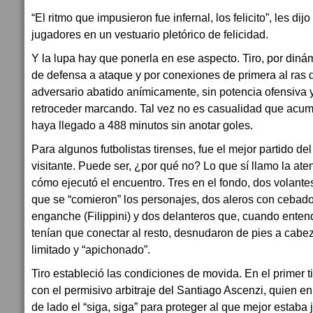
“El ritmo que impusieron fue infernal, los felicito”, les di
jugadores en un vestuario pletórico de felicidad.
Y la lupa hay que ponerla en ese aspecto. Tiro, por dinám
de defensa a ataque y por conexiones de primera al ras d
adversario abatido anímicamente, sin potencia ofensiva y
retroceder marcando. Tal vez no es casualidad que acumul
haya llegado a 488 minutos sin anotar goles.
Para algunos futbolistas tirenses, fue el mejor partido de
visitante. Puede ser, ¿por qué no? Lo que sí llamo la ate
cómo ejecutó el encuentro. Tres en el fondo, dos volantes 
que se “comieron” los personajes, dos aleros con cebado
enganche (Filippini) y dos delanteros que, cuando ente
tenían que conectar al resto, desnudaron de pies a cabez
limitado y “apichonado”.
Tiro estableció las condiciones de movida. En el primer 
con el permisivo arbitraje del Santiago Ascenzi, quien e
de lado el “siga, siga” para proteger al que mejor estaba 