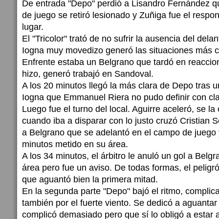
De entrada "Depo" perdió a Lisandro Fernández q
de juego se retiró lesionado y Zuñiga fue el respo
lugar.
El "Tricolor" trató de no sufrir la ausencia del del
Iogna muy movedizo generó las situaciones más c
Enfrente estaba un Belgrano que tardó en reacci
hizo, generó trabajó en Sandoval.
A los 20 minutos llegó la más clara de Depo tras 
Iogna que Emmanuel Riera no pudo definir con cla
Luego fue el turno del local. Aguirre aceleró, se la 
cuando iba a disparar con lo justo cruzó Cristian 
a Belgrano que se adelantó en el campo de juego 
minutos metido en su área.
A los 34 minutos, el árbitro le anuló un gol a ‎Bel
área pero fue un aviso. De todas formas, el peligró
que aguantó bien la primera mitad.
En la segunda parte "Depo" bajó el ritmo, complic
también por el fuerte viento. Se dedicó a aguantar 
complicó demasiado pero que sí lo obligó a estar a