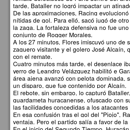
tarde, Bataller no logró impactar un atinad
De las aproximaciones, Racing evolucionó
nítidas de gol. Para elló, sacó jugó de otro 
la zaga. La fortaleza defensiva no fue uno 
conjunto de Rogger Morales.
A los 27 minutos, Flores imiscuyó uno de s
zaguero visitante y el golero José Alcaín,
con el remate.
Cuatro minutos más tarde, el desenlace iba
yerro de Leandro Velázquez habilitó e Gar
área ajena avanzó con pelota dominada, 
un disparo, que fue contenido por Alcaín.
El rebote, sin embargo, lo capturó Bataller
guardameta huracanense, ofuscado con s
las facilidades concedidas a los atacantes "
En esa confusión tras el gol del "Piojo", R
ventaja. Pero el partido salía a favor de l
En el inicio del Segundo Tiempo, Huracán