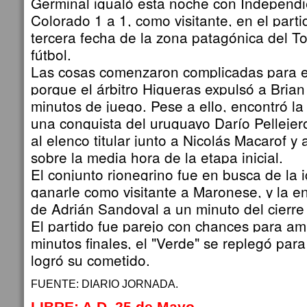
Germinal igualó esta noche con Independi
Colorado 1 a 1, como visitante, en el parti
tercera fecha de la zona patagónica del T
fútbol.
Las cosas comenzaron complicadas para 
porque el árbitro Higueras expulsó a Brian
minutos de juego. Pese a ello, encontró la
una conquista del uruguayo Darío Pellejer
al elenco titular junto a Nicolás Macarof y
sobre la media hora de la etapa inicial.
El conjunto rionegrino fue en busca de la 
ganarle como visitante a Maronese, y la e
de Adrián Sandoval a un minuto del cierre
El partido fue parejo con chances para am
minutos finales, el "Verde" se replegó para
logró su cometido.
FUENTE: DIARIO JORNADA.
LIBRE: A.D. 25 de Mayo.