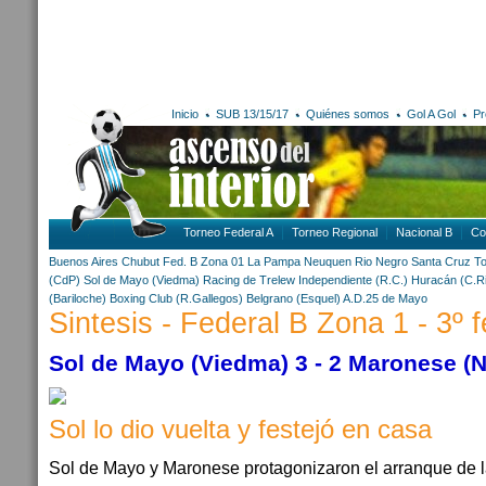
Inicio
SUB 13/15/17
Quiénes somos
Gol A Gol
Pr
Torneo Federal A
Torneo Regional
Nacional B
Co
Buenos Aires
Chubut
Fed. B Zona 01
La Pampa
Neuquen
Rio Negro
Santa Cruz
To
(CdP)
Sol de Mayo (Viedma)
Racing de Trelew
Independiente (R.C.)
Huracán (C.Ri
(Bariloche)
Boxing Club (R.Gallegos)
Belgrano (Esquel)
A.D.25 de Mayo
Sintesis - Federal B Zona 1 - 3º 
Sol de Mayo (Viedma) 3 - 2 Maronese (
Sol lo dio vuelta y festejó en casa
Sol de Mayo y Maronese protagonizaron el arranque de l