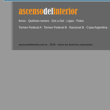
Inicio
·
Quiénes somos
·
Gol a Gol
·
Ligas
·
Fotos
Torneo Federal A
·
Torneo Federal B
·
Nacional B
·
Copa Argentina
·
ascensodelinterior.com.ar · 2026 · todos los derechos reservados