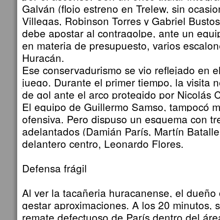
Galván (flojo estreno en Trelew, sin ocasi
Villegas, Robinson Torres y Gabriel Bustos
debe apostar al contragolpe, ante un equ
en materia de presupuesto, varios escalo
Huracán.
Ese conservadurismo se vio reflejado en el
juego. Durante el primer tiempo, la visita
de gol ante el arco protegido por Nicolás C
El equipo de Guillermo Samso, tampocó mo
ofensiva. Pero dispuso un esquema con tr
adelantados (Damián París, Martín Bataller
delantero centro, Leonardo Flores.
Defensa frágil
Al ver la tacañeria huracanense, el dueñ
gestar aproximaciones. A los 20 minutos, 
remate defectuoso de París dentro del áre