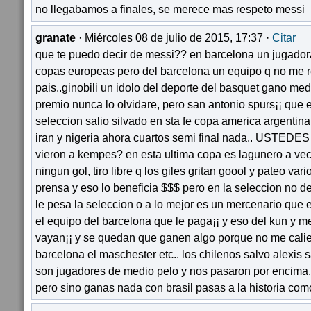
no llegabamos a finales, se merece mas respeto messi
granate
· Miércoles 08 de julio de 2015, 17:37 ·
Citar
que te puedo decir de messi?? en barcelona un jugador
copas europeas pero del barcelona un equipo q no me r
pais..ginobili un idolo del deporte del basquet gano med
premio nunca lo olvidare, pero san antonio spurs¡¡ que 
seleccion salio silvado en sta fe copa america argentina.
iran y nigeria ahora cuartos semi final nada.. USTEDE
vieron a kempes? en esta ultima copa es lagunero a vec
ningun gol, tiro libre q los giles gritan goool y pateo var
prensa y eso lo beneficia $$$ pero en la seleccion no 
le pesa la seleccion o a lo mejor es un mercenario que 
el equipo del barcelona que le paga¡¡ y eso del kun y mes
vayan¡¡ y se quedan que ganen algo porque no me calie
barcelona el maschester etc.. los chilenos salvo alexis s
son jugadores de medio pelo y nos pasaron por encima
pero sino ganas nada con brasil pasas a la historia com