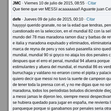
JMC
· Viernes 10 de julio de 2015, 08:55 ·
Citar
Que tiene que ver MESSI acaaaaaaa!! Aguante juan Ceb
defe
· Jueves 09 de julio de 2015, 00:10 ·
Citar
hayyyyi querido granate, no se la edad que tendras, pe
cuestionado en la seleccion, en el mundial 82 con la s
mundo del 78 mas maradona ramon diaz y barbas de ref
e italia y maradona expulsado y eliminados, eliminatorias
marca de reyna de peru y nos salvo pasarella sino que
mundial, mundial 90 si goyco no ataja los dos penales c
despues que el erro el penal, mundial 94 afuera porque
estimulantes y afuera del mundial, el mundial 86 es ver
burruchaga y valdano no erraron como el pipita y palaci
quiero decir que messi no tuvo la suerte de campeon q
de tener toda la prensa con el, y no me digas que no so
maradona, todos los periodistas boludos diciendole dieg
a messi jamas le dijeron leo, siempre messi despectivam
se hubiera quedado para jugar en españa, me revienta l
panqueque porque si ganabamos por penales seria otr