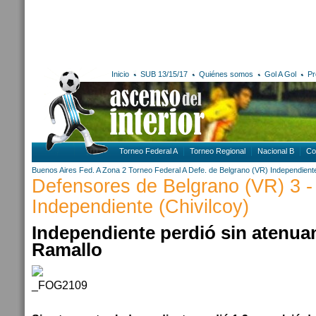
Inicio
SUB 13/15/17
Quiénes somos
Gol A Gol
Pr
Torneo Federal A
Torneo Regional
Nacional B
Co
Buenos Aires
Fed. A Zona 2
Torneo Federal A
Defe. de Belgrano (VR)
Independiente
Defensores de Belgrano (VR) 3 -
Independiente (Chivilcoy)
Independiente perdió sin atenuan
Ramallo