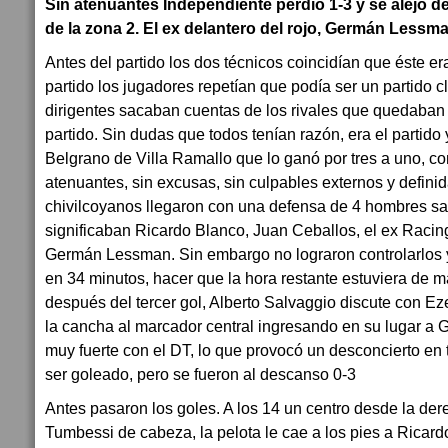
Sin atenuantes Independiente perdió 1-3 y se alejó d
de la zona 2. El ex delantero del rojo, Germán Lessm
Antes del partido los dos técnicos coincidían que éste era
partido los jugadores repetían que podía ser un partido c
dirigentes sacaban cuentas de los rivales que quedaban 
partido. Sin dudas que todos tenían razón, era el partido
Belgrano de Villa Ramallo que lo ganó por tres a uno, c
atenuantes, sin excusas, sin culpables externos y defini
chivilcoyanos llegaron con una defensa de 4 hombres sa
significaban Ricardo Blanco, Juan Ceballos, el ex Raci
Germán Lessman. Sin embargo no lograron controlarlos 
en 34 minutos, hacer que la hora restante estuviera de 
después del tercer gol, Alberto Salvaggio discute con Ez
la cancha al marcador central ingresando en su lugar a 
muy fuerte con el DT, lo que provocó un desconcierto en
ser goleado, pero se fueron al descanso 0-3
Antes pasaron los goles. A los 14 un centro desde la der
Tumbessi de cabeza, la pelota le cae a los pies a Ricard