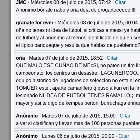
JMC
· Miércoles 08 de julio de 2015, 07:42 ·
Citar
Anonimo bórrate nabo y oña deja de drogarteeeeee!!!!!
granate for ever
· Miércoles 08 de julio de 2015, 00:04 
oña no tenes ni idea de futbol, si criticas a messi ya hab
de futbol y al anonimo al menos identificate de quien s
el tipico panqueque y resulta que hablas de pueblerino
oña
· Martes 07 de julio de 2015, 18:52 ·
Citar
QUE MALO ESE CUÑAO DE MEcSI, no pateo un tiro libr
campeonato; los centros un desastre.. LAGUNEROOO.. s
equipo historico de jugadores de seleccion no esta ni e
TOMUER este.. aparte camarillero q puso a kun en la fi
lesionado NI IDEA DE FUTBOL TENES RAMALLO¡¡¡ ma
mayor y asi te digo de kempes bertoni burruchaga enriq
Anónimo
· Martes 07 de julio de 2015, 15:00 ·
Citar
a ver si clasifican y llevan mas de 100 personas puebl
Anónimo
· Lunes 06 de julio de 2015, 20:20 ·
Citar