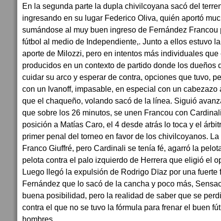
En la segunda parte la dupla chivilcoyana sacó del terr
ingresando en su lugar Federico Oliva, quién aportó muc
sumándose al muy buen ingreso de Fernández Francou po
fútbol al medio de Independiente,. Junto a ellos estuvo la
aporte de Milozzi, pero en intentos más individuales que
producidos en un contexto de partido donde los dueños d
cuidar su arco y esperar de contra, opciones que tuvo, p
con un Ivanoff, impasable, en especial con un cabezaz
que el chaqueño, volando sacó de la línea. Siguió avan
que sobre los 26 minutos, se unen Francou con Cardinali,
posición a Matías Caro, el 4 desde atrás lo toca y el árbi
primer penal del torneo en favor de los chivilcoyanos. La
Franco Giuffré, pero Cardinali se tenía fé, agarró la pelota
pelota contra el palo izquierdo de Herrera que eligió el op
Luego llegó la expulsión de Rodrigo Dïaz por una fuerte f
Fernández que lo sacó de la cancha y poco más, Sensac
buena posibilidad, pero la realidad de saber que se perd
contra el que no se tuvo la fórmula para frenar el buen f
hombres.