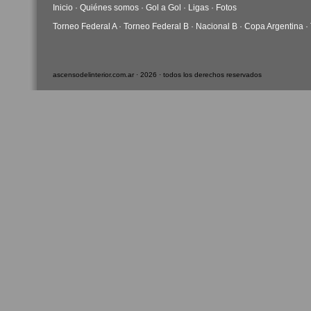
Inicio
·
Quiénes somos
·
Gol a Gol
·
Ligas
·
Fotos
Torneo Federal A
·
Torneo Federal B
·
Nacional B
·
Copa Argentina
·
ascensodelinterior.com.ar · 2026 · todos los derechos reservados