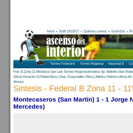
Inicio
SUB 13/15/17
Quiénes somos
Gol A Gol
Pr
Torneo Federal A
Torneo Regional
Nacional B
Co
Fed. B Zona 11
Mendoza
San Luis
Torneo Regional Amateur
Sp. Ballofet (San Rafa
(Mza)
Huracán (S.Rafael,Mza.)
Dep. Guaymallen (Mza.)
Atletico Palmira (Mza)
Atl
Alvear)
Sintesis - Federal B Zona 11 - 11
Montecaseros (San Martín) 1 - 1 Jorge N
Mercedes)