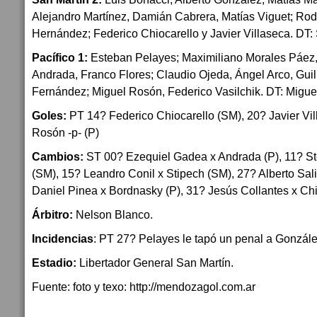
Alejandro Martínez, Damián Cabrera, Matías Viguet; Rod
Hernández; Federico Chiocarello y Javier Villaseca. DT: 
Pacífico 1:
Esteban Pelayes; Maximiliano Morales Páez, 
Andrada, Franco Flores; Claudio Ojeda, Ángel Arco, Gui
Fernández; Miguel Rosón, Federico Vasilchik. DT: Migue
Goles:
PT 14? Federico Chiocarello (SM), 20? Javier Vi
Rosón -p- (P)
Cambios:
ST 00? Ezequiel Gadea x Andrada (P), 11? St
(SM), 15? Leandro Conil x Stipech (SM), 27? Alberto Sal
Daniel Pinea x Bordnasky (P), 31? Jesús Collantes x Chi
Árbitro:
Nelson Blanco.
Incidencias
: PT 27? Pelayes le tapó un penal a Gonzále
Estadio:
Libertador General San Martín.
Fuente: foto y texo: http://mendozagol.com.ar