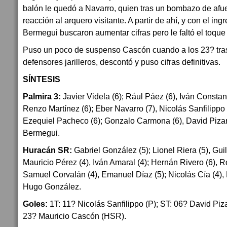
balón le quedó a Navarro, quien tras un bombazo de afue
reacción al arquero visitante. A partir de ahí, y con el ing
Bermegui buscaron aumentar cifras pero le faltó el toque 
Puso un poco de suspenso Cascón cuando a los 23? tras
defensores jarilleros, descontó y puso cifras definitivas.
SÍNTESIS
Palmira 3:
Javier Videla (6); Rául Páez (6), Iván Constanti
Renzo Martínez (6); Eber Navarro (7), Nicolás Sanfilippo 
Ezequiel Pacheco (6); Gonzalo Carmona (6), David Pizarr
Bermegui.
Huracán SR:
Gabriel González (5); Lionel Riera (5), Gui
Mauricio Pérez (4), Iván Amaral (4); Hernán Rivero (6), R
Samuel Corvalán (4), Emanuel Díaz (5); Nicolás Cía (4),
Hugo González.
Goles:
1T: 11? Nicolás Sanfilippo (P); ST: 06? David Piz
23? Mauricio Cascón (HSR).