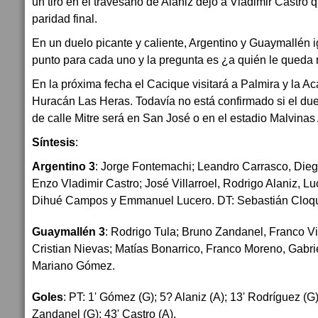
un tiro en el travesaño de Alaniz dejó a Vladimir Castro q
paridad final.
En un duelo picante y caliente, Argentino y Guaymallén i
punto para cada uno y la pregunta es ¿a quién le queda 
En la próxima fecha el Cacique visitará a Palmira y la Ac
Huracán Las Heras. Todavía no está confirmado si el due
de calle Mitre será en San José o en el estadio Malvinas
Síntesis
:
Argentino 3
: Jorge Fontemachi; Leandro Carrasco, Diego
Enzo Vladimir Castro; José Villarroel, Rodrigo Alaniz, Lu
Dihué Campos y Emmanuel Lucero. DT: Sebastián Cloqu
Guaymallén 3
: Rodrigo Tula; Bruno Zandanel, Franco V
Cristian Nievas; Matías Bonarrico, Franco Moreno, Gabrie
Mariano Gómez.
Goles
: PT: 1' Gómez (G); 5? Alaniz (A); 13' Rodríguez (G)
Zandanel (G); 43' Castro (A).