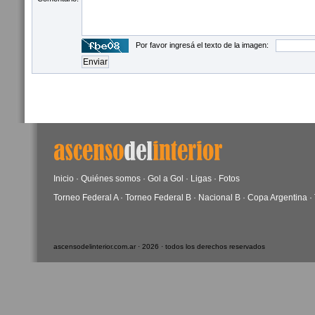
Por favor ingresá el texto de la imagen:
Inicio
·
Quiénes somos
·
Gol a Gol
·
Ligas
·
Fotos
Torneo Federal A
·
Torneo Federal B
·
Nacional B
·
Copa Argentina
·
ascensodelinterior.com.ar · 2026 · todos los derechos reservados