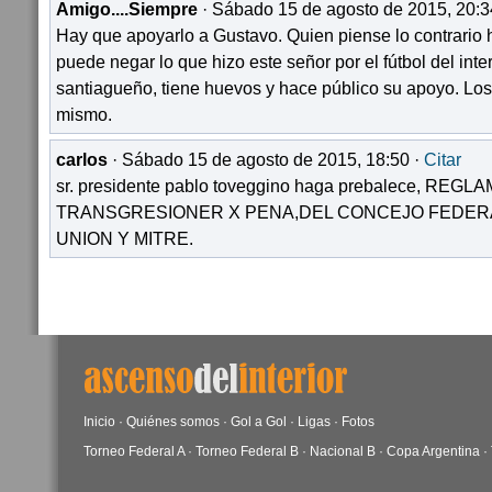
Amigo....Siempre
· Sábado 15 de agosto de 2015, 20:3
Hay que apoyarlo a Gustavo. Quien piense lo contrario 
puede negar lo que hizo este señor por el fútbol del inter
santiagueño, tiene huevos y hace público su apoyo. Lo
mismo.
carlos
· Sábado 15 de agosto de 2015, 18:50 ·
Citar
sr. presidente pablo toveggino haga prebalece, REG
TRANSGRESIONER X PENA,DEL CONCEJO FEDERAL
UNION Y MITRE.
Inicio
·
Quiénes somos
·
Gol a Gol
·
Ligas
·
Fotos
Torneo Federal A
·
Torneo Federal B
·
Nacional B
·
Copa Argentina
·