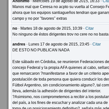
Anónimo
· Miércoles 19 de agosto de 2015, 16:33 ·
Cit
Manos mal que Ceresa no acpto su vuelta al Consejo F
ahora que los equipos santiagueños tendran que ganars
campo y no por "favores" extras
no
· Martes 18 de agosto de 2015, 10:39 ·
Citar
No ninguno de éstos dirigentes trov no cere no no bas
andres
· Lunes 17 de agosto de 2015, 23:45 ·
Citar
DE ESTO NO PUBLICAN NADA
Este sábado en Córdoba, se reunieron Federaciones de 
concejo Federal y la propia AFA quienes al cabo, sella
que remarcaron ?manifestarse a favor de un criterio aper
postulación de toda persona que quiera conducir los des
Fútbol Argentino, sin condicionamiento alguno?, tal co
lleva, además la adhesión de dirigentes del interior.
?Asimismo, nos comprometemos a recibir a los postulante
del país, a los fines de escuchar y analizar cada una de 
toma de un posicionamiento definitivo?, señala más ad