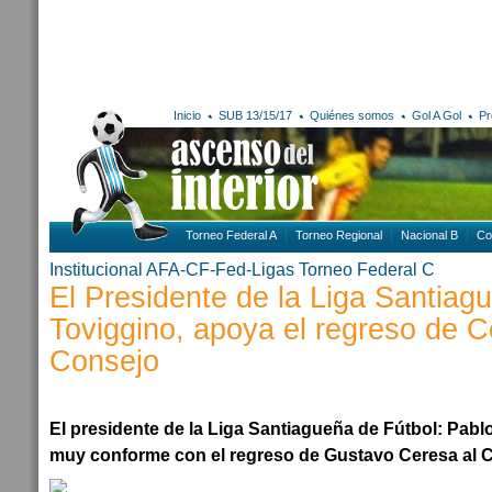
Inicio
SUB 13/15/17
Quiénes somos
Gol A Gol
Pr
Torneo Federal A
Torneo Regional
Nacional B
Co
Institucional AFA-CF-Fed-Ligas
Torneo Federal C
El Presidente de la Liga Santiag
Toviggino, apoya el regreso de C
Consejo
El presidente de la Liga Santiagueña de Fútbol: Pab
muy conforme con el regreso de Gustavo Ceresa al 