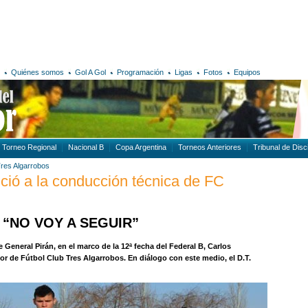
Quiénes somos
Gol A Gol
Programación
Ligas
Fotos
Equipos
Torneo Regional
Nacional B
Copa Argentina
Torneos Anteriores
Tribunal de Disci
Tres Algarrobos
ció a la conducción técnica de FC
“NO VOY A SEGUIR”
 General Pirán, en el marco de la 12ª fecha del Federal B, Carlos
dor de Fútbol Club Tres Algarrobos. En diálogo con este medio, el D.T.