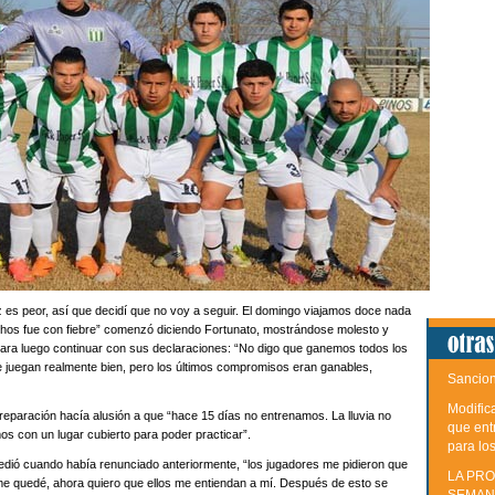
 es peor, así que decidí que no voy a seguir. El domingo viajamos doce nada
hos fue con fiebre” comenzó diciendo Fortunato, mostrándose molesto y
, para luego continuar con sus declaraciones: “No digo que ganemos todos los
 juegan realmente bien, pero los últimos compromisos eran ganables,
Sancion
Modific
preparación hacía alusión a que “hace 15 días no entrenamos. La lluvia no
que ent
mos con un lugar cubierto para poder practicar”.
para lo
edió cuando había renunciado anteriormente, “los jugadores me pidieron que
LA PRO
 me quedé, ahora quiero que ellos me entiendan a mí. Después de esto se