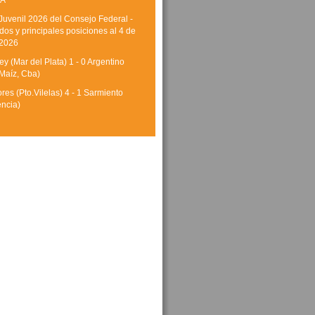
A
Juvenil 2026 del Consejo Federal -
dos y principales posiciones al 4 de
 2026
y (Mar del Plata) 1 - 0 Argentino
Maíz, Cba)
res (Pto.Vilelas) 4 - 1 Sarmiento
encia)