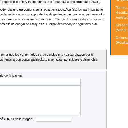
SEMAN
y tranquilo porque hay mucha gente que sabe cuál es mi forma de trabajo”.
Torneo 
oder viajar, para comprarse la ropa, para todo. Acá faltó lo más importante
Resulta
a poder estar como corresponde, los dirigentes jamás nos acompañaron a los
Agosto
 las cosas no se manejan de esa manera” lanzó el ahora ex director técnico
más allá de que ya no estoy en el cuerpo técnico voy a seguir cerca del
Kimberle
(Monte 
Defenso
(Resist
Interior que los comentarios serán visibles una vez aprobados por el
comentario que contenga insultos, amenazas, agresiones o denuncias
io continuación:
sá el texto de la imagen: