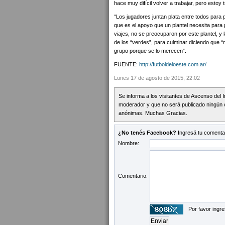
hace muy difícil volver a trabajar, pero esto
“Los jugadores juntan plata entre todos para p
que es el apoyo que un plantel necesita par
viajes, no se preocuparon por este plantel, y
de los “verdes”, para culminar diciendo que “
grupo porque se lo merecen”.
FUENTE:
http://futboldeloeste.com.ar/
Lunes 17 de agosto de 2015, 22:02
Se informa a los visitantes de Ascenso del 
moderador y que no será publicado ningún 
anónimas. Muchas Gracias.
¿No tenés Facebook?
Ingresá tu comentar
Nombre:
Comentario:
Por favor ingre