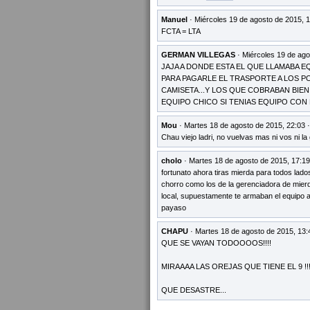
Manuel
· Miércoles 19 de agosto de 2015, 
FCTA = LTA
GERMAN VILLEGAS
· Miércoles 19 de ago
JAJA A DONDE ESTA EL QUE LLAMABA E
PARA PAGARLE EL TRASPORTE A LOS P
CAMISETA...Y LOS QUE COBRABAN BIE
EQUIPO CHICO SI TENIAS EQUIPO CON
Mou
· Martes 18 de agosto de 2015, 22:03 
Chau viejo ladri, no vuelvas mas ni vos ni la
cholo
· Martes 18 de agosto de 2015, 17:19
fortunato ahora tiras mierda para todos lado
chorro como los de la gerenciadora de mierda
local, supuestamente te armaban el equipo 
payaso
CHAPU
· Martes 18 de agosto de 2015, 13:
QUE SE VAYAN TODOOOOS!!!!
MIRAAAA LAS OREJAS QUE TIENE EL 9 !!!
QUE DESASTRE...