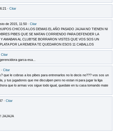
16:21 ·
Citar
sto de 2015, 11:50 ·
Citar
QUIPOS CHICOS A LOS DEMAS EL AÑO PASADO JAJAA NO TIENEN NI
OBRES PIBES QUE SE MATAN CORRIENDO PARA DEFENDER LA
N Y AMABAN AL CLUB?SE BORRARON VISTES QUE VOS SOS UN
 PLATA POR LA REMERA TE QUEDARON ESOS 11 CABALLOS
·
Citar
 gerencidora garca esa...
 ·
Citar
s? que le cobras a los pibes para entrenarlos no lo decis no??? vos sos un
, y tus jugadores que me disculpen pero no estan ni para jugar la liga
ahora que lo armas vos sigue todo igual, quedate en tu casa tomando mate
47 ·
Citar
! JAJAJA