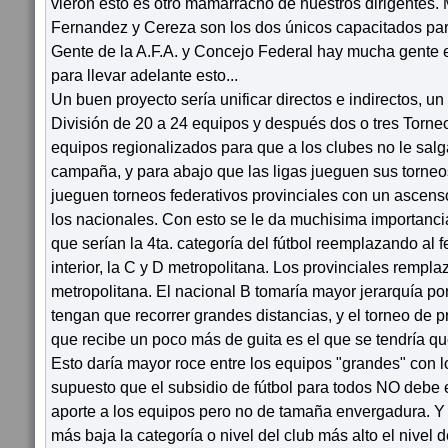
vieron esto es otro mamarracho de nuestros dirigentes.
Fernandez y Cereza son los dos únicos capacitados para 
Gente de la A.F.A. y Concejo Federal hay mucha gente en
para llevar adelante esto...
Un buen proyecto sería unificar directos e indirectos, u
División de 20 a 24 equipos y después dos o tres Torne
equipos regionalizados para que a los clubes no le salg
campaña, y para abajo que las ligas jueguen sus torne
jueguen torneos federativos provinciales con un ascenso
los nacionales. Con esto se le da muchisima importancia 
que serían la 4ta. categoría del fútbol reemplazando al f
interior, la C y D metropolitana. Los provinciales remplaz
metropolitana. El nacional B tomaría mayor jerarquía po
tengan que recorrer grandes distancias, y el torneo de p
que recibe un poco más de guita es el que se tendría qu
Esto daría mayor roce entre los equipos "grandes" con lo
supuesto que el subsidio de fútbol para todos NO debe ex
aporte a los equipos pero no de tamaña envergadura. Y
más baja la categoría o nivel del club más alto el nivel 