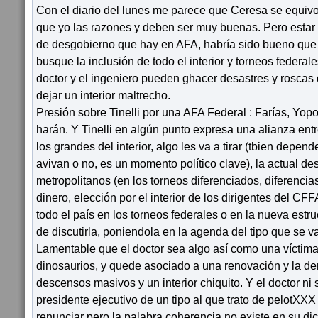
Con el diario del lunes me parece que Ceresa se equiv
que yo las razones y deben ser muy buenas. Pero estar e
de desgobierno que hay en AFA, habría sido bueno que 
busque la inclusión de todo el interior y torneos federale
doctor y el ingeniero pueden ghacer desastres y roscas 
dejar un interior maltrecho.
Presión sobre Tinelli por una AFA Federal : Farías, Yopol
harán. Y Tinelli en algún punto expresa una alianza ent
los grandes del interior, algo les va a tirar (tbien depend
avivan o no, es un momento político clave), la actual des
metropolitanos (en los torneos diferenciados, diferencias
dinero, elección por el interior de los dirigentes del CF
todo el país en los torneos federales o en la nueva estru
de discutirla, poniendola en la agenda del tipo que se 
Lamentable que el doctor sea algo así como una víctima 
dinosaurios, y quede asociado a una renovación y la d
descensos masivos y un interior chiquito. Y el doctor ni 
presidente ejecutivo de un tipo al que trato de pelotXXX
renunciar pero la palabra coherencia no existe en su dicc