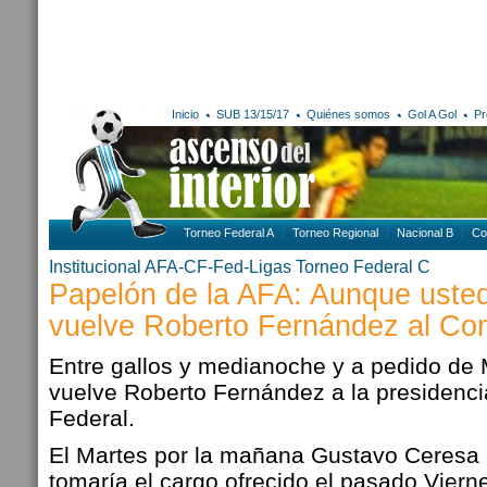
Inicio
SUB 13/15/17
Quiénes somos
Gol A Gol
Pr
Torneo Federal A
Torneo Regional
Nacional B
Co
Institucional AFA-CF-Fed-Ligas
Torneo Federal C
Papelón de la AFA: Aunque usted
vuelve Roberto Fernández al Co
Entre gallos y medianoche y a pedido de M
vuelve Roberto Fernández a la presidenci
Federal.
El Martes por la mañana Gustavo Ceresa
tomaría el cargo ofrecido el pasado Viern