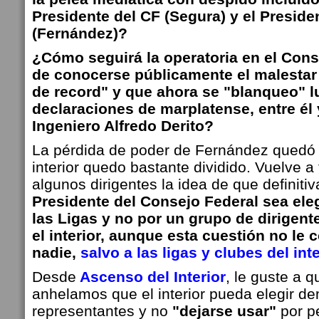
Presidente del CF (Segura) y el Preside
(Fernández)?
¿Cómo seguirá la operatoria en el Cons
de conocerse públicamente el malestar 
de record" y que ahora se "blanqueo" l
declaraciones de marplatense, entre él y
Ingeniero Alfredo Derito?
La pérdida de poder de Fernández quedó 
interior quedo bastante dividido. Vuelve a
algunos dirigentes la idea de que definiti
Presidente del Consejo Federal sea eleg
las Ligas y no por un grupo de dirigen
el interior, aunque esta cuestión no le
nadie,
salvo a las ligas y clubes del inte
Desde
Ascenso del Interior
, le guste a q
anhelamos que el interior pueda elegir d
representantes y no
"dejarse usar"
por p