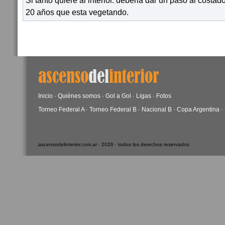
Si tanto quiere al interior. deberia dar un paso al costa
20 años que esta vegetando.
Inicio
·
Quiénes somos
·
Gol a Gol
·
Ligas
·
Fotos
Torneo Federal A
·
Torneo Federal B
·
Nacional B
·
Copa Argentina
·
ascensodelinterior.com.ar · 2026 · todos los derechos reservados