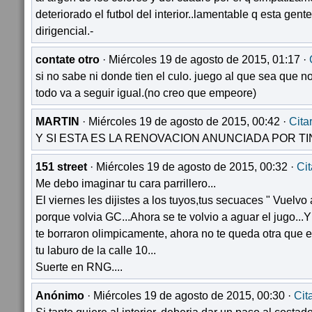
deteriorado el futbol del interior..lamentable q esta gent
dirigencial.-
contate otro
· Miércoles 19 de agosto de 2015, 01:17 ·
si no sabe ni donde tien el culo. juego al que sea que n
todo va a seguir igual.(no creo que empeore)
MARTIN
· Miércoles 19 de agosto de 2015, 00:42 ·
Cita
Y SI ESTA ES LA RENOVACION ANUNCIADA POR TI
151 street
· Miércoles 19 de agosto de 2015, 00:32 ·
Cit
Me debo imaginar tu cara parrillero...
El viernes les dijistes a los tuyos,tus secuaces " Vuelvo a
porque volvia GC...Ahora se te volvio a aguar el jugo...Y
te borraron olimpicamente, ahora no te queda otra que 
tu laburo de la calle 10...
Suerte en RNG....
Anónimo
· Miércoles 19 de agosto de 2015, 00:30 ·
Cit