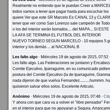
Realmente no entiendo que le puedan Creer a MARCELO
todos vamos a tener que pagar hasta para escuchar los 
quiere Ver que este SR Marcelo Es CANAL 13 y CLAR
tener que ver como San Lorenzo sale campeón de Todo 
o los del interior serán borrados.... del MAPA... SI
LA AFA SE TERMINA EL FUTBOL DEL INTERIOR
NUEVO TORNEO SEGUN MARCELO - 10 equipos 5 gran
interior y los demás ... al NACIONAL B
Les falto algo
· Miércoles 19 de agosto de 2015, 07:52 
Les falto algo. Las Federaciones se juntaron y Encabeza
Comite Ejecutivo, Iparraguirre, en su comunicado pidier
postura del Comite Ejecutivo (la de Iparraguirre, Gianm
nada dijeron de que vuelva Fernandez..........hummm. hue
quisieron salvar ellos solos. Excelente Articulo.
Anónimo
· Miércoles 19 de agosto de 2015, 07:48 ·
Cit
Y ahora con que cara va a volver el "libre pensador" F
en el interior para que no apoyaran a Segura. Arranca