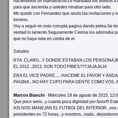
haciendolos un mamarracho.Le mandaba los arbitros a 
para que ascienda y ustedes miraban para otro lado.
Me quedo con Fernandez que anulo las invitaciones y le
torneos.
Voy a seguir en esta corrupta pagina dando pelea.Se les
verdad lo lamento.Seguramente Ceresa los adornaba p
que no haya nota en contra de el.
Saludos
RTA: CLARO...Y DONDE ESTABAN LOS PERSONA
EL 2012...2013, SON TODO PIBES???JAJAJAJA
ERA EL VICE PADRE..... HACEME EL FAVOR Y ANDA
PAGINA...NO HAY CUPO PARA GENTE COMO VOS.
Marcos Bianchi
· Miércoles 19 de agosto de 2015, 12:0
Que poco serio...y cuanta poca dignidad por favor!!! Est
ASI NOS MANEJAN EL FUTBOL DEL INTERIOR...nos p
presidentes en 72 horas...y nosotros...nada...dejandonos 