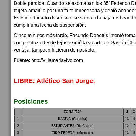
Doble pérdida. Cuando se asomaban los 35’ Federico Dep
tarjeta amarilla por una falta innecesaria y debió abandon
Este infortunado desenlace se suma a la baja de Leandro
cumplir una fecha de suspensión.
Cinco minutos más tarde, Facundo Depetris intentó tomar
con pelotazo desde lejos exigió la volada de Gastón Chi
ventaja, tampoco hicieron demasiado.
Fuente: http://villamariavivo.com
LIBRE: Atlético San Jorge.
Posiciones
ZONA "12"
J
G
1
RACING (Cordoba)
13
6
2
ESTUDIANTES (Rio Cuarto)
12
7
3
TIRO FEDERAL (Morteros)
13
5