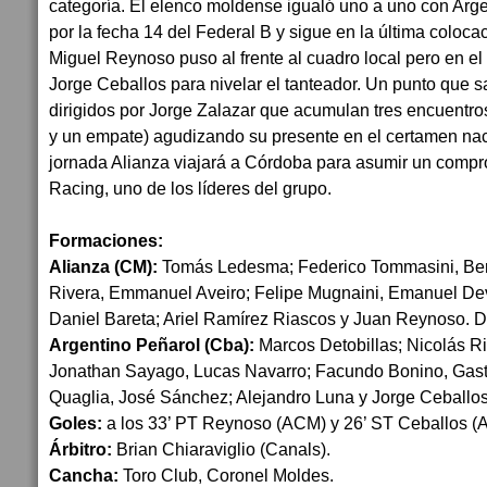
categoría. El elenco moldense igualó uno a uno con Arg
por la fecha 14 del Federal B y sigue en la última coloca
Miguel Reynoso puso al frente al cuadro local pero en 
Jorge Ceballos para nivelar el tanteador. Un punto que s
dirigidos por Jorge Zalazar que acumulan tres encuentros 
y un empate) agudizando su presente en el certamen nac
jornada Alianza viajará a Córdoba para asumir un compro
Racing, uno de los líderes del grupo.
Formaciones:
Alianza (CM):
Tomás Ledesma; Federico Tommasini, Be
Rivera, Emmanuel Aveiro; Felipe Mugnaini, Emanuel De
Daniel Bareta; Ariel Ramírez Riascos y Juan Reynoso. DT
Argentino Peñarol (Cba):
Marcos Detobillas; Nicolás Ri
Jonathan Sayago, Lucas Navarro; Facundo Bonino, Gast
Quaglia, José Sánchez; Alejandro Luna y Jorge Ceballos
Goles:
a los 33’ PT Reynoso (ACM) y 26’ ST Ceballos (A
Árbitro:
Brian Chiaraviglio (Canals).
Cancha:
Toro Club, Coronel Moldes.