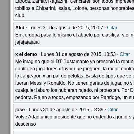
Laroca, Zamar, Ragazini, Genciareli son todos impresent
tobillos a Chitarrini, Isaias, Loforte, personas honorable
club.
Akd
· Lunes 31 de agosto de 2015, 20:07 ·
Citar
En cordoba pasa lo mismo el abuelo por clasificar y el n
jajajajajajai
x el demo
· Lunes 31 de agosto de 2015, 18:53 ·
Citar
Me imagino que el DT Bustamante ya presentó la renunci
contraten jugadores x favor que jueguen, la mejor cont
lo canjearon x un par de pelotas. Basta de tipos que se
fueran Messi y Ronaldo. No tienen ganas de jugar, no s
cualquier laburo los hubieran rajado, ni protestan. Por Dio
pedorra. Rajen a todos, empezando por Partridge, un su
jose
· Lunes 31 de agosto de 2015, 18:39 ·
Citar
Volve Adad,unico presidente que no endeudo a juniors,
descenso