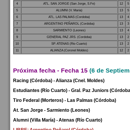
4
ATL. SAN JORGE (San Jorge, S.Fe)
12
5
5
ALUMNI (V. Maria)
13
5
6
ATL. LAS PALMAS (Cordoba)
13
4
7
ARGENTINO PEÑAROL (Cordoba)
13
3
8
SARMIENTO (Leones)
13
4
9
GENERAL PAZ JRS. (Cordoba)
13
2
10
SP. ATENAS (Rio Cuarto)
13
2
11
ALIANZA (Coronel Moldes)
12
2
Próxima fecha - Fecha 15
(6 de Septiem
Racing (Córdoba) - Alianza (Cnel. Moldes)
Estudiantes (Río Cuarto) - Gral. Paz Juniors (Córdoba
Tiro Federal (Morteros) - Las Palmas (Córdoba)
At. San Jorge - Sarmiento (Leones)
Alumni (Villa María) - Atenas (Río Cuarto)
LIBRE: Argentino Peñarol (Córdoba).