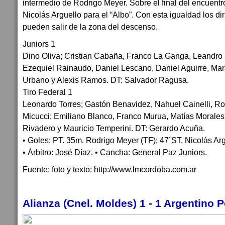
intermedio de Rodrigo Meyer. Sobre el final del encuentro
Nicolás Arguello para el “Albo”. Con esta igualdad los d
pueden salir de la zona del descenso.
Juniors 1
Dino Oliva; Cristian Cabaña, Franco La Ganga, Leandro B
Ezequiel Rainaudo, Daniel Lescano, Daniel Aguirre, Mar
Urbano y Alexis Ramos. DT: Salvador Ragusa.
Tiro Federal 1
Leonardo Torres; Gastón Benavidez, Nahuel Cainelli, Ro
Micucci; Emiliano Blanco, Franco Murua, Matías Morales
Rivadero y Mauricio Temperini. DT: Gerardo Acuña.
• Goles: PT. 35m. Rodrigo Meyer (TF); 47´ST, Nicolás Arg
• Árbitro: José Díaz. • Cancha: General Paz Juniors.
Fuente: foto y texto: http://www.lmcordoba.com.ar
Alianza (Cnel. Moldes) 1 - 1 Argentino 