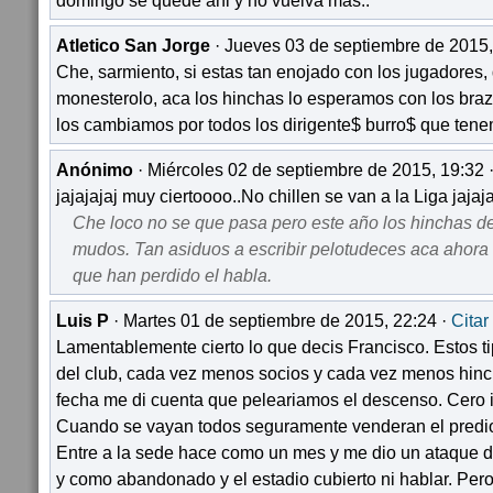
domingo se quede ahi y no vuelva mas..
Atletico San Jorge
· Jueves 03 de septiembre de 2015,
Che, sarmiento, si estas tan enojado con los jugadores,
monesterolo, aca los hinchas lo esperamos con los brazo
los cambiamos por todos los dirigente$ burro$ que ten
Anónimo
· Miércoles 02 de septiembre de 2015, 19:32 
jajajajaj muy ciertoooo..No chillen se van a la Liga jajaja
Che loco no se que pasa pero este año los hinchas de
mudos. Tan asiduos a escribir pelotudeces aca ahora
que han perdido el habla.
Luis P
· Martes 01 de septiembre de 2015, 22:24 ·
Citar
Lamentablemente cierto lo que decis Francisco. Estos t
del club, cada vez menos socios y cada vez menos hinc
fecha me di cuenta que peleariamos el descenso. Cero i
Cuando se vayan todos seguramente venderan el predio
Entre a la sede hace como un mes y me dio un ataque 
y como abandonado y el estadio cubierto ni hablar. Per