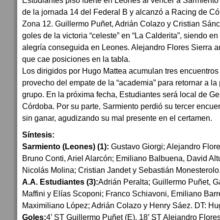
Estudiantes pisó fuerte en Leones al vencer a Sarmiento 
de la jornada 14 del Federal B y alcanzó a Racing de Có
Zona 12. Guillermo Puñet, Adrián Colazo y Cristian Sánc
goles de la victoria “celeste” en “La Calderita”, siendo en 
alegría conseguida en Leones. Alejandro Flores Sierra a
que cae posiciones en la tabla.
Los dirigidos por Hugo Mattea acumulan tres encuentros 
provecho del empate de la “academia” para retornar a la
grupo. En la próxima fecha, Estudiantes será local de G
Córdoba. Por su parte, Sarmiento perdió su tercer encuen
sin ganar, agudizando su mal presente en el certamen.
Síntesis:
Sarmiento (Leones) (1):
Gustavo Giorgi; Alejandro Flor
Bruno Conti, Ariel Alarcón; Emiliano Balbuena, David Al
Nicolás Molina; Cristian Jandet y Sebastián Monesterol
A.A. Estudiantes (3):
Adrián Peralta; Guillermo Puñet, 
Maffini y Elías Scoponi; Franco Schiavoni, Emiliano Barr
Maximiliano López; Adrián Colazo y Henry Sáez. DT: Hu
Goles:
4’ ST Guillermo Puñet (E), 18’ ST Alejandro Flores