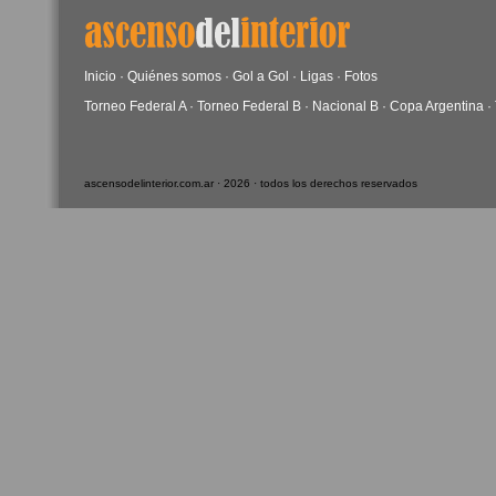
Inicio
·
Quiénes somos
·
Gol a Gol
·
Ligas
·
Fotos
Torneo Federal A
·
Torneo Federal B
·
Nacional B
·
Copa Argentina
·
ascensodelinterior.com.ar · 2026 · todos los derechos reservados