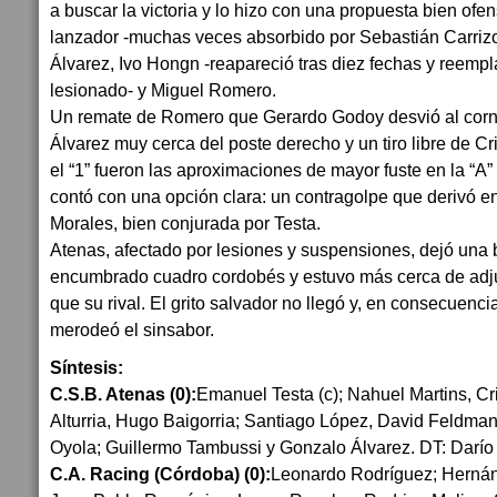
a buscar la victoria y lo hizo con una propuesta bien ofe
lanzador -muchas veces absorbido por Sebastián Carrizo
Álvarez, Ivo Hongn -reapareció tras diez fechas y reemp
lesionado- y Miguel Romero.
Un remate de Romero que Gerardo Godoy desvió al corn
Álvarez muy cerca del poste derecho y un tiro libre de Cr
el “1” fueron las aproximaciones de mayor fuste en la “A
contó con una opción clara: un contragolpe que derivó e
Morales, bien conjurada por Testa.
Atenas, afectado por lesiones y suspensiones, dejó una
encumbrado cuadro cordobés y estuvo más cerca de adju
que su rival. El grito salvador no llegó y, en consecuenci
merodeó el sinsabor.
Síntesis:
C.S.B. Atenas (0):
Emanuel Testa (c); Nahuel Martins, Cr
Alturria, Hugo Baigorria; Santiago López, David Feldman
Oyola; Guillermo Tambussi y Gonzalo Álvarez. DT: Darío
C.A. Racing (Córdoba) (0):
Leonardo Rodríguez; Herná