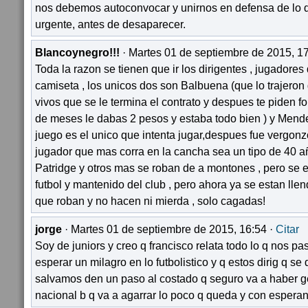
nos debemos autoconvocar y unirnos en defensa de lo q
urgente, antes de desaparecer.
Blancoynegro!!!
· Martes 01 de septiembre de 2015, 17
Toda la razon se tienen que ir los dirigentes , jugadores
camiseta , los unicos dos son Balbuena (que lo trajeron
vivos que se le termina el contrato y despues te piden 
de meses le dabas 2 pesos y estaba todo bien ) y Mend
juego es el unico que intenta jugar,despues fue vergon
jugador que mas corra en la cancha sea un tipo de 40 
Patridge y otros mas se roban de a montones , pero se
futbol y mantenido del club , pero ahora ya se estan llen
que roban y no hacen ni mierda , solo cagadas!
jorge
· Martes 01 de septiembre de 2015, 16:54 ·
Citar
Soy de juniors y creo q francisco relata todo lo q nos 
esperar un milagro en lo futbolistico y q estos dirig q se 
salvamos den un paso al costado q seguro va a haber gen
nacional b q va a agarrar lo poco q queda y con espera