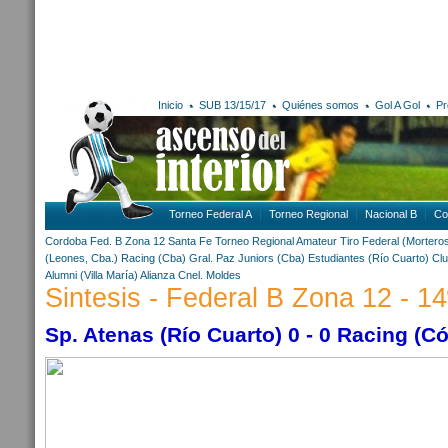
Inicio
SUB 13/15/17
Quiénes somos
Gol A Gol
Pr
Torneo Federal A
Torneo Regional
Nacional B
Co
Cordoba
Fed. B Zona 12
Santa Fe
Torneo Regional Amateur
Tiro Federal (Mortero
(Leones, Cba.)
Racing (Cba)
Gral. Paz Juniors (Cba)
Estudiantes (Río Cuarto)
Clu
Alumni (Villa María)
Alianza Cnel. Moldes
Sintesis - Federal B Zona 12 - 14
Sp. Atenas (Río Cuarto) 0 - 0 Racing (C