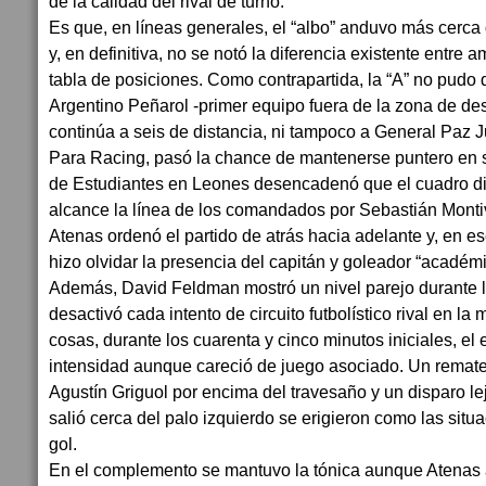
de la calidad del rival de turno.
Es que, en líneas generales, el “albo” anduvo más cerca de
y, en definitiva, no se notó la diferencia existente entre 
tabla de posiciones. Como contrapartida, la “A” no pudo
Argentino Peñarol -primer equipo fuera de la zona de de
continúa a seis de distancia, ni tampoco a General Paz J
Para Racing, pasó la chance de mantenerse puntero en s
de Estudiantes en Leones desencadenó que el cuadro di
alcance la línea de los comandados por Sebastián Monti
Atenas ordenó el partido de atrás hacia adelante y, en e
hizo olvidar la presencia del capitán y goleador “académi
Además, David Feldman mostró un nivel parejo durante 
desactivó cada intento de circuito futbolístico rival en la 
cosas, durante los cuarenta y cinco minutos iniciales, el
intensidad aunque careció de juego asociado. Un remate
Agustín Griguol por encima del travesaño y un disparo l
salió cerca del palo izquierdo se erigieron como las sit
gol.
En el complemento se mantuvo la tónica aunque Atenas a