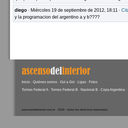
diego
· Miércoles 19 de septiembre de 2012, 18:11 ·
Cit
y la programacion del argentino a y b????
Inicio
·
Quiénes somos
·
Gol a Gol
·
Ligas
·
Fotos
Torneo Federal A
·
Torneo Federal B
·
Nacional B
·
Copa Argentina
·
ascensodelinterior.com.ar · 2026 · todos los derechos reservados