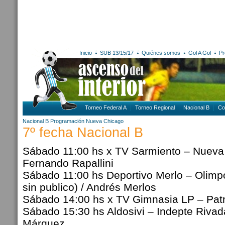
Inicio
SUB 13/15/17
Quiénes somos
Gol A Gol
Pr
Torneo Federal A
Torneo Regional
Nacional B
Co
Nacional B
Programación
Nueva Chicago
7º fecha Nacional B
Sábado 11:00 hs x TV Sarmiento – Nueva
Fernando Rapallini
Sábado 11:00 hs Deportivo Merlo – Olimpo
sin publico) / Andrés Merlos
Sábado 14:00 hs x TV Gimnasia LP – Patro
Sábado 15:30 hs Aldosivi – Indepte Rivada
Márquez