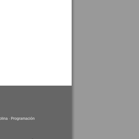
plina
·
Programación