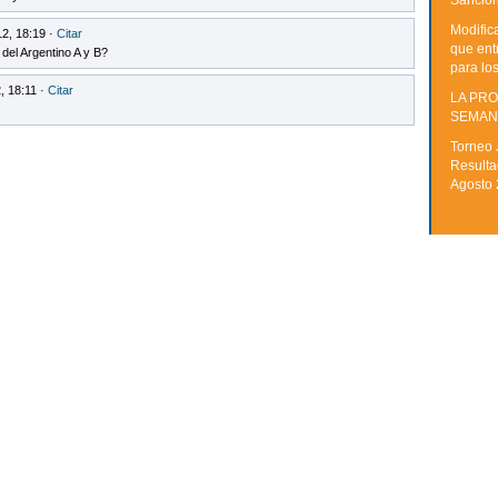
Sancion
Modific
12, 18:19 ·
Citar
que ent
del Argentino A y B?
para lo
, 18:11 ·
Citar
LA PRO
SEMAN
Torneo 
Resulta
Agosto