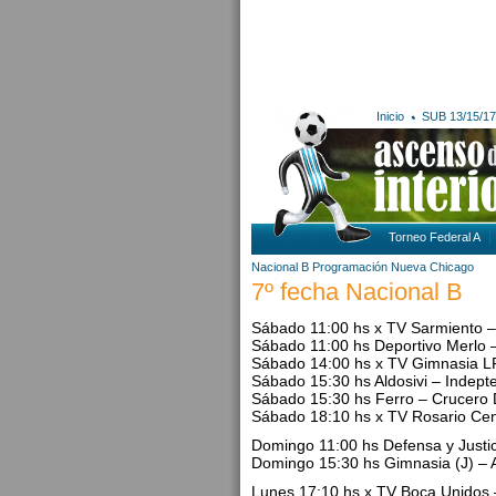
Inicio
SUB 13/15/17
Torneo Federal A
Nacional B
Programación
Nueva Chicago
7º fecha Nacional B
Sábado 11:00 hs x TV Sarmiento –
Sábado 11:00 hs Deportivo Merlo –
Sábado 14:00 hs x TV Gimnasia LP 
Sábado 15:30 hs Aldosivi – Indept
Sábado 15:30 hs Ferro – Crucero 
Sábado 18:10 hs x TV Rosario Cent
Domingo 11:00 hs Defensa y Justic
Domingo 15:30 hs Gimnasia (J) – Al
Lunes 17:10 hs x TV Boca Unidos –