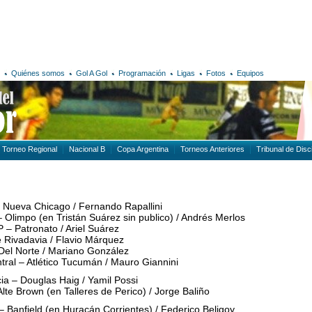
Quiénes somos
Gol A Gol
Programación
Ligas
Fotos
Equipos
Torneo Regional
Nacional B
Copa Argentina
Torneos Anteriores
Tribunal de Disci
 Nueva Chicago / Fernando Rapallini
 Olimpo (en Tristán Suárez sin publico) / Andrés Merlos
– Patronato / Ariel Suárez
e Rivadavia / Flavio Márquez
Del Norte / Mariano González
ral – Atlético Tucumán / Mauro Giannini
ia – Douglas Haig / Yamil Possi
te Brown (en Talleres de Perico) / Jorge Baliño
 Banfield (en Huracán Corrientes) / Federico Beligoy