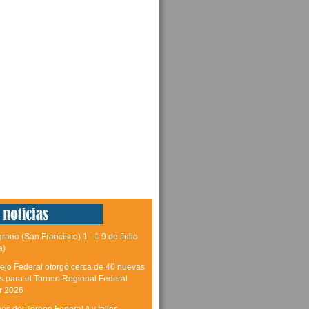
grano (San Francisco) 1 - 1 9 de Julio
a)
ejo Federal otorgó cerca de 40 nuevas
as para el Torneo Regional Federal
r 2026