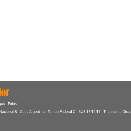
gas
·
Fotos
Nacional B
·
Copa Argentina
·
Torneo Federal C
·
SUB 13/15/17
·
Tribunal de Disci