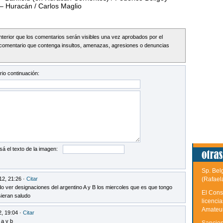
 – Huracán / Carlos Maglio
Interior que los comentarios serán visibles una vez aprobados por el
comentario que contenga insultos, amenazas, agresiones o denuncias
io continuación:
sá el texto de la imagen:
Sp. Bel
12, 21:26 ·
Citar
(Rafael
do ver designaciones del argentino A y B los miercoles que es que tongo
El Cons
sieran saludo
licenci
Amateu
2, 19:04 ·
Citar
 a y b