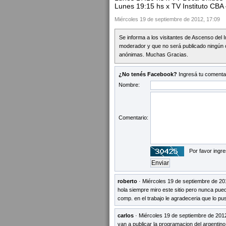
Lunes 19:15 hs x TV Instituto CBA
Miércoles 19 de septiembre de 2012, 17:09
Se informa a los visitantes de Ascenso del 
moderador y que no será publicado ningún 
anónimas. Muchas Gracias.
¿No tenés Facebook?
Ingresá tu comentar
Nombre:
Comentario:
Por favor ingre
roberto
· Miércoles 19 de septiembre de 20
hola siempre miro este sitio pero nunca pue
comp. en el trabajo le agradeceria que lo pu
carlos
· Miércoles 19 de septiembre de 201
van a publicar la programacion del argentino