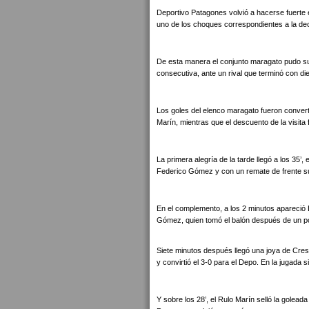
Deportivo Patagones volvió a hacerse fuerte 
uno de los choques correspondientes a la dec
De esta manera el conjunto maragato pudo su
consecutiva, ante un rival que terminó con die
Los goles del elenco maragato fueron conver
Marín, mientras que el descuento de la visita
La primera alegría de la tarde llegó a los 35’, 
Federico Gómez y con un remate de frente su
En el complemento, a los 2 minutos apareció 
Gómez, quien tomó el balón después de un po
Siete minutos después llegó una joya de Cresta
y convirtió el 3-0 para el Depo. En la jugada
Y sobre los 28’, el Rulo Marín selló la goleada