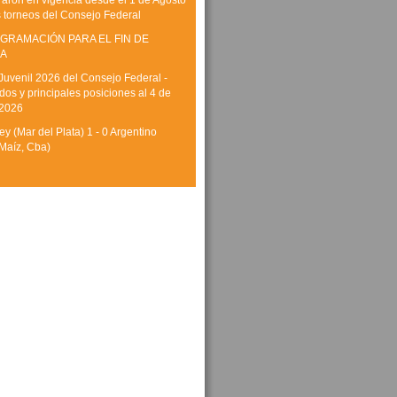
raron en vigencia desde el 1 de Agosto
s torneos del Consejo Federal
GRAMACIÓN PARA EL FIN DE
A
Juvenil 2026 del Consejo Federal -
dos y principales posiciones al 4 de
 2026
y (Mar del Plata) 1 - 0 Argentino
Maíz, Cba)