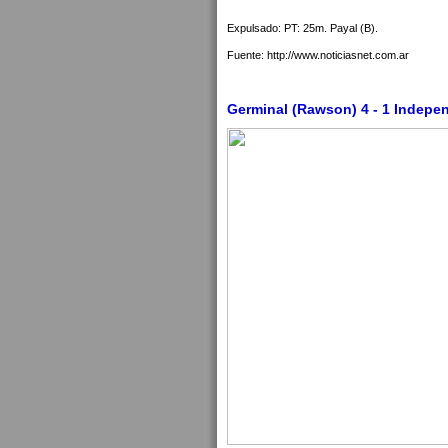
Expulsado: PT: 25m. Payal (B).
Fuente: http://www.noticiasnet.com.ar
Germinal (Rawson) 4 - 1 Indepen