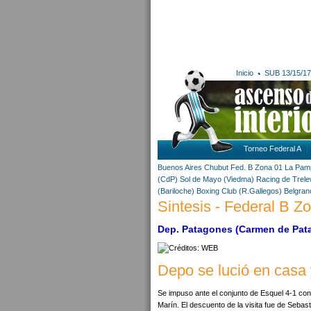
Inicio
SUB 13/15/17
Torneo Federal A
Buenos Aires
Chubut
Fed. B Zona 01
La Pam
(CdP)
Sol de Mayo (Viedma)
Racing de Trel
(Bariloche)
Boxing Club (R.Gallegos)
Belgran
Sintesis - Federal B Zo
Dep. Patagones (Carmen de Pata
Depo se lució en casa 
Se impuso ante el conjunto de Esquel 4-1 co
Marín. El descuento de la visita fue de Sebast