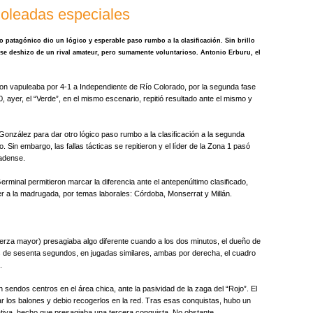
goleadas especiales
o patagónico dio un lógico y esperable paso rumbo a la clasificación. Sin brillo
 se deshizo de un rival amateur, pero sumamente voluntarioso. Antonio Erburu, el
n vapuleaba por 4-1 a Independiente de Río Colorado, por la segunda fase
0, ayer, el “Verde”, en el mismo escenario, repitió resultado ante el mismo y
o González para dar otro lógico paso rumbo a la clasificación a la segunda
 Sin embargo, las fallas tácticas se repitieron y el líder de la Zona 1 pasó
radense.
erminal permitieron marcar la diferencia ante el antepenúltimo clasificado,
er a la madrugada, por temas laborales: Córdoba, Monserrat y Millán.
uerza mayor) presagiaba algo diferente cuando a los dos minutos, el dueño de
 de sesenta segundos, en jugadas similares, ambas por derecha, el cuadro
.
ndos centros en el área chica, ante la pasividad de la zaga del “Rojo”. El
ar los balones y debio recogerlos en la red. Tras esas conquistas, hubo un
ativa, hecho que presagiaba una tercera conquista. No obstante,