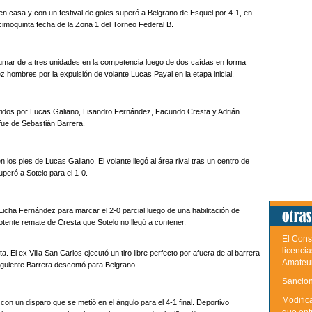
en casa y con un festival de goles superó a Belgrano de Esquel por 4-1, en
imoquinta fecha de la Zona 1 del Torneo Federal B.
mar de a tres unidades en la competencia luego de dos caídas en forma
z hombres por la expulsión de volante Lucas Payal en la etapa inicial.
tidos por Lucas Galiano, Lisandro Fernández, Facundo Cresta y Adrián
 fue de Sebastián Barrera.
en los pies de Lucas Galiano. El volante llegó al área rival tras un centro de
peró a Sotelo para el 1-0.
Licha Fernández para marcar el 2-0 parcial luego de una habilitación de
tente remate de Cresta que Sotelo no llegó a contener.
El Cons
licenci
. El ex Villa San Carlos ejecutó un tiro libre perfecto por afuera de al barrera
Amateu
 siguiente Barrera descontó para Belgrano.
Sancion
Modific
 con un disparo que se metió en el ángulo para el 4-1 final. Deportivo