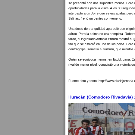
se presentó con dos suplentes menos. Pero 
oportunidades para la visita. A los 30 segun
interceptó a un Jofré que se escapaba, pero 
Salinas. frenó un centro con veneno.
Una dosis de tranquilidad apareció con el gol
aéreo. Pero la calma no era completa. Roberts
tarde, el ingresado Antonio Erburu mostró su 
tiro que se estrelló en uno de los palos. Pero
contragolpe, sometió a Iturburu, que minutos 
Quien se equivoca menos, en fútobl, gana. E
rival de menor nivel, conquistó una victoria qu
Fuente: foto y texto: http://www.diariojornada
Huracán (Comodoro Rivadavia) 1