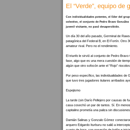
El “Verde”, equipo de 
Con individualidades potentes, el líder del grup
colectivo, el conjunto de Pedro Bravo González
juvenil visitante, no pasó desapercibido.
Un día 30 del año pasado, Germinal de Rawso
patagónica del Federal B, en El Fortín. Otro 3
amateur rival. Pero no el rendimiento.
El triunfo le sirvió al conjunto de Pedro Brav
fase, algo que es una mera cuestión de tiempo.
algún que otro sofocón ante el “Rojo” riocolo
Por peso específico, las individualidades de G
que tuvo tres jugadores tiulares arribados ay
Espejismo
La tarde (sin Darío Pellejero por causas de f
casa cosechó un par de tantos. Sí. En menos
capitalino prometía una paliza sin discusiones
Damián Salinas y Gonzalo Gómez conectaron se
arquero Edgardo Iturburu no salió a intercept
cuarto de hora, con posesión de balón e inici