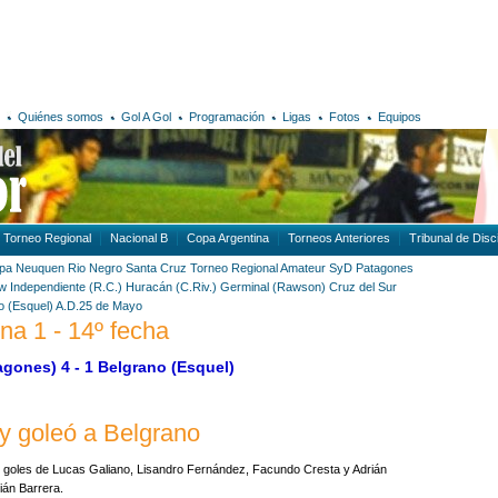
Quiénes somos
Gol A Gol
Programación
Ligas
Fotos
Equipos
Torneo Regional
Nacional B
Copa Argentina
Torneos Anteriores
Tribunal de Disci
pa
Neuquen
Rio Negro
Santa Cruz
Torneo Regional Amateur
SyD Patagones
ew
Independiente (R.C.)
Huracán (C.Riv.)
Germinal (Rawson)
Cruz del Sur
o (Esquel)
A.D.25 de Mayo
na 1 - 14º fecha
gones) 4 - 1 Belgrano (Esquel)
y goleó a Belgrano
n goles de Lucas Galiano, Lisandro Fernández, Facundo Cresta y Adrián
ián Barrera.