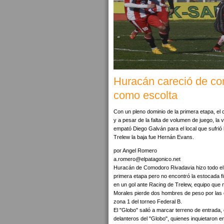
Huracán careció de co
como escolta
Con un pleno dominio de la primera etapa, el 
y a pesar de la falta de volumen de juego, la v
empató Diego Galván para el local que sufrió 
Trelew la baja fue Hernán Evans.
por Angel Romero
a.romero@elpatagonico.net
Huracán de Comodoro Rivadavia hizo todo el ga
primera etapa pero no encontró la estocada 
en un gol ante Racing de Trelew, equipo que 
Morales pierde dos hombres de peso por las e
zona 1 del torneo Federal B.
El "Globo" salió a marcar terreno de entrada,
delanteros del "Globo", quienes inquietaron e