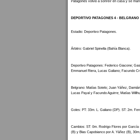
Patagones volvió a sonreír en casa y se manti
DEPORTIVO PATAGONES 4 - BELGRANO 
Estadio: Deportivo Patagones.
Árbitro: Gabriel Spinella (Bahía Blanca).
Deportivo Patagones: Federico Giacone; Gas
Emmanuel Riera, Lucas Galiano; Facundo Cr
Belgrano: Matías Sotelo; Juan Yáñez, Damián 
Lucas Payal y Facundo Aguirre; Matías Willh
Goles: PT: 33m. L. Galiano (DP). ST: 2m. Fe
Cambios: ST: 0m. Rodrigo Flores por García (
(B) y Blas Capobianco por A. Yáñez (B), 30m