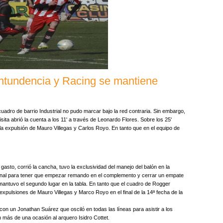
ntundencia y Racing se mantiene
cuadro de barrio Industrial no pudo marcar bajo la red contraria. Sin embargo,
isita abrió la cuenta a los 11' a través de Leonardo Flores. Sobre los 25'
la expulsión de Mauro Villegas y Carlos Royo. En tanto que en el equipo de
sto, corrió la cancha, tuvo la exclusividad del manejo del balón en la
final para tener que empezar remando en el complemento y cerrar un empate
mantuvo el segundo lugar en la tabla. En tanto que el cuadro de Rogger
xpulsiones de Mauro Villegas y Marco Royo en el final de la 14ª fecha de la
 con un Jonathan Suárez que osciló en todas las líneas para asistir a los
n más de una ocasión al arquero Isidro Cottet.