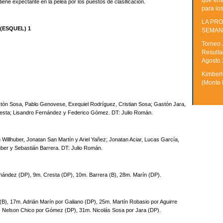
que ent
ene expectante en la pelea por los puestos de clasificación.
para lo
LA PRO
(ESQUEL) 1
SEMAN
Torneo 
Resulta
Agosto
Kimberle
(Monte 
tón Sosa, Pablo Genovese, Exequiel Rodríguez, Cristian Sosa; Gastón Jara,
esta; Lisandro Fernández y Federico Gómez. DT: Julio Román.
Willhuber, Jonatan San Martín y Ariel Yañez; Jonatan Aciar, Lucas García,
uber y Sebastián Barrera. DT: Julio Román.
rnández (DP), 9m. Cresta (DP), 10m. Barrera (B), 28m. Marín (DP).
B), 17m. Adrián Marín por Galiano (DP), 25m. Martín Robasio por Aguirre
. Nelson Chico por Gómez (DP), 31m. Nicolás Sosa por Jara (DP).