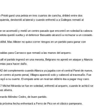
Priotti ganó una pelota en tres cuartos de cancha, dribleó entre dos
zquierda, desbordó al lateral y cuando enfrentó a a Gallegos remató al
ue se acomodó y metió un centro pasado que encontró en soledad la cabeza
 pelota quedó suelta y el defensor Basualdo alcanzó a rechazar a un costado.
l débil. Mac Allister no quiso correr riesgos en un partido para ganar con
paldas para Carrasco que remató a las manos del arquero.
e allí el partido ingresó en una meseta, Belgrano no apretó en ataque y Alianza
entas para hacer daño.
o 42 del complemento cuando Alianza ya jugaba con el central Panei de nueve,
n centro al punto penal, Villagra apareció solo y cabeceó al travesaño. Fue
ayó a su suerte. El empate ante un rival tan débil lo iba a pagar muy caro.
os 47 Michel Miranda se fue en soledad, enfrentó al arquero, cuando le achicó se
nas afuera.
 Gerardo Méndez Cedro, de buen partido.
 la próxima fecha enfrentará a Ferro de Pico en el clásico pampeano.