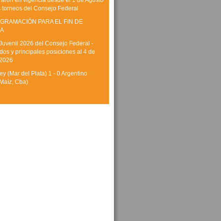
raron en vigencia desde el 1 de Agosto
s torneos del Consejo Federal
GRAMACIÓN PARA EL FIN DE
A
Juvenil 2026 del Consejo Federal -
dos y principales posiciones al 4 de
 2026
y (Mar del Plata) 1 - 0 Argentino
Maíz, Cba)