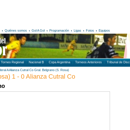
Quiénes somos
Gol A Gol
Programación
Ligas
Fotos
Equipos
Torneo Regional
Nacional B
Copa Argentina
Torneos Anteriores
Tribunal de Disci
eral A
Alianza Cutral Co
Gral. Belgrano (S. Rosa)
sa) 1 - 0 Alianza Cutral Co
no