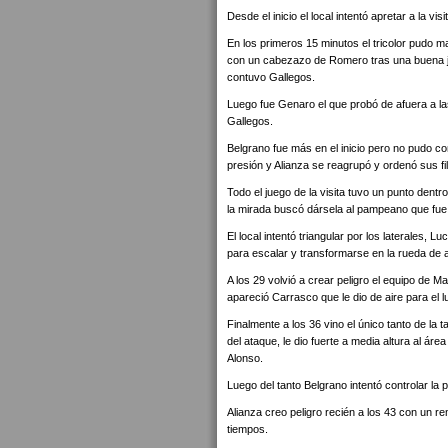
Desde el inicio el local intentó apretar a la vis
En los primeros 15 minutos el tricolor pudo ma
con un cabezazo de Romero tras una buena j
contuvo Gallegos.
Luego fue Genaro el que probó de afuera a l
Gallegos.
Belgrano fue más en el inicio pero no pudo conc
presión y Alianza se reagrupó y ordenó sus fi
Todo el juego de la visita tuvo un punto den
la mirada buscó dársela al pampeano que fue el
El local intentó triangular por los laterales,
para escalar y transformarse en la rueda de
A los 29 volvió a crear peligro el equipo de M
apareció Carrasco que le dio de aire para el 
Finalmente a los 36 vino el único tanto de la 
del ataque, le dio fuerte a media altura al área
Alonso.
Luego del tanto Belgrano intentó controlar la 
Alianza creo peligro recién a los 43 con un re
tiempos.