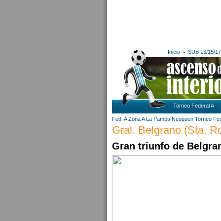
Inicio
SUB 13/15/17
Torneo Federal A
Fed. A Zona A
La Pampa
Neuquen
Torneo Fed
Gral. Belgrano (Sta. Ro
Gran triunfo de Belgra