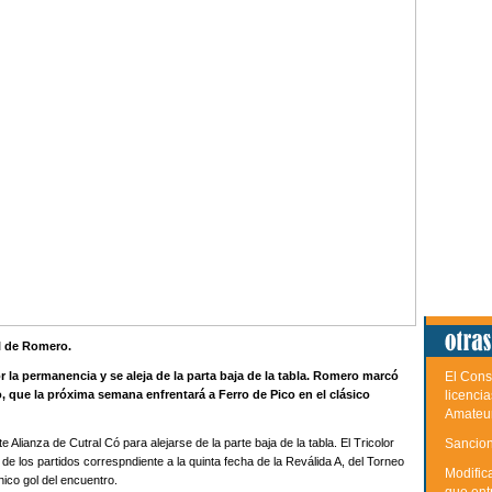
ol de Romero.
por la permanencia y se aleja de la parta baja de la tabla. Romero marcó
El Cons
so, que la próxima semana enfrentará a Ferro de Pico en el clásico
licenci
Amateu
 Alianza de Cutral Có para alejarse de la parte baja de la tabla. El Tricolor
Sancion
de los partidos correspndiente a la quinta fecha de la Reválida A, del Torneo
Modific
ico gol del encuentro.