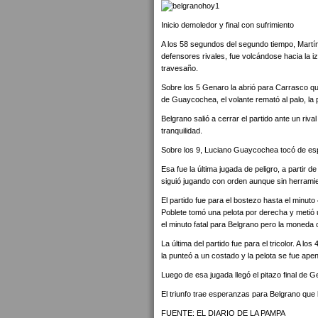
Inicio demoledor y final con sufrimiento
A los 58 segundos del segundo tiempo, Martín 
defensores rivales, fue volcándose hacia la i
travesaño.
Sobre los 5 Genaro la abrió para Carrasco q
de Guaycochea, el volante remató al palo, la
Belgrano salió a cerrar el partido ante un riva
tranquilidad.
Sobre los 9, Luciano Guaycochea tocó de es
Esa fue la última jugada de peligro, a partir d
siguió jugando con orden aunque sin herrami
El partido fue para el bostezo hasta el minut
Poblete tomó una pelota por derecha y metió u
el minuto fatal para Belgrano pero la moneda c
La última del partido fue para el tricolor. A l
la punteó a un costado y la pelota se fue ape
Luego de esa jugada llegó el pitazo final de
El triunfo trae esperanzas para Belgrano que
FUENTE: EL DIARIO DE LA PAMPA