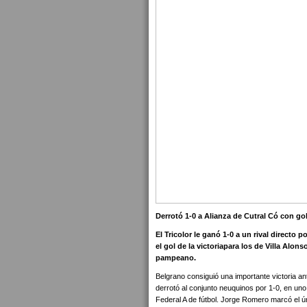
Derrotó 1-0 a Alianza de Cutral Có con g
El Tricolor le ganó 1-0 a un rival directo 
el gol de la victoriapara los de Villa Alon
pampeano.
Belgrano consiguió una importante victoria ante
derrotó al conjunto neuquinos por 1-0, en uno 
Federal A de fútbol. Jorge Romero marcó el ún