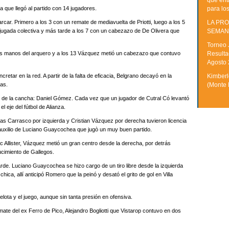
que ent
ita que llegó al partido con 14 jugadores.
para lo
rcar. Primero a los 3 con un remate de mediavuelta de Priotti, luego a los 5
LA PRO
ugada colectiva y más tarde a los 7 con un cabezazo de De Olivera que
SEMAN
Torneo 
as manos del arquero y a los 13 Vázquez metió un cabezazo que contuvo
Resulta
Agosto
retar en la red. A partir de la falta de eficacia, Belgrano decayó en la
Kimberle
las.
(Monte 
tro de la cancha: Daniel Gómez. Cada vez que un jugador de Cutral Có levantó
 eje del fútbol de Alianza.
 Lucas Carrasco por izquierda y Cristian Vázquez por derecha tuvieron licencia
 auxilio de Luciano Guaycochea que jugò un muy buen partido.
ac Allister, Vázquez metió un gran centro desde la derecha, por detrás
lucimiento de Gallegos.
tarde. Luciano Guaycochea se hizo cargo de un tiro libre desde la izquierda
 chica, allí anticipó Romero que la peinó y desató el grito de gol en Villa
pelota y el juego, aunque sin tanta presión en ofensiva.
mate del ex Ferro de Pico, Alejandro Bogliotti que Vistarop contuvo en dos