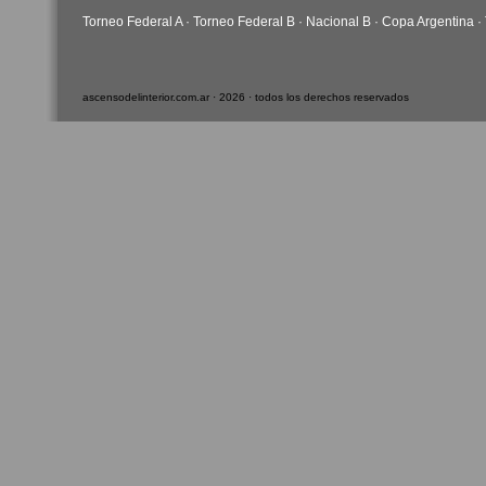
Torneo Federal A
·
Torneo Federal B
·
Nacional B
·
Copa Argentina
·
ascensodelinterior.com.ar · 2026 · todos los derechos reservados