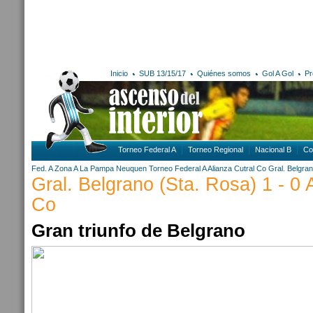
Inicio
SUB 13/15/17
Quiénes somos
Gol A Gol
Pr
Torneo Federal A
Torneo Regional
Nacional B
Co
Fed. A Zona A
La Pampa
Neuquen
Torneo Federal A
Alianza Cutral Co
Gral. Belgra
Gral. Belgrano (Sta. Rosa) 1 - 0 
Co
Gran triunfo de Belgrano