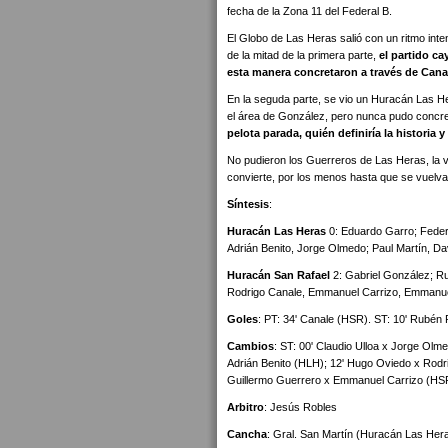
fecha de la Zona 11 del Federal B.
El Globo de Las Heras salió con un ritmo inten
de la mitad de la primera parte,
el partido ca
esta manera concretaron a través de Canal
En la seguda parte, se vio un Huracán Las He
el área de González, pero nunca pudo concr
pelota parada, quién definiría la historia 
No pudieron los Guerreros de Las Heras, la vic
convierte, por los menos hasta que se vuelvan
Síntesis
:
Huracán Las Heras
0: Eduardo Garro; Federi
Adrián Benito, Jorge Olmedo; Paul Martín, D
Huracán San Rafael
2: Gabriel González; Ru
Rodrigo Canale, Emmanuel Carrizo, Emmanuel
Goles
: PT: 34' Canale (HSR). ST: 10' Rubén
Cambios
: ST: 00' Claudio Ulloa x Jorge Ol
Adrián Benito (HLH); 12' Hugo Oviedo x Rodr
Guillermo Guerrero x Emmanuel Carrizo (HS
Arbitro
: Jesús Robles
Cancha
: Gral. San Martín (Huracán Las Her