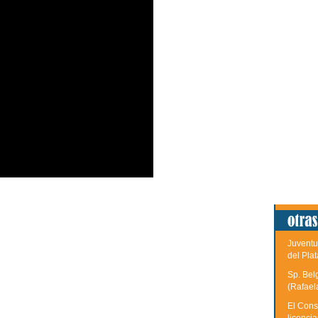
Juventu
del Plat
Sp. Bel
(Rafael
El Cons