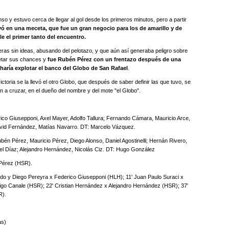
so y estuvo cerca de llegar al gol desde los primeros minutos, pero a partir
yó en una meceta, que fue un gran negocio para los de amarillo y de
e el primer tanto del encuentro.
ras sin ideas, abusando del pelotazo, y que aún así generaba peligro sobre
etar sus chances y
fue Rubén Pérez con un frentazo después de una
y haría explotar el banco del Globo de San Rafael
.
toria se la llevó el otro Globo, que después de saber definir las que tuvo, se
 a cruzar, en el dueño del nombre y del mote "el Globo".
co Giusepponi, Axel Mayer, Adolfo Tallura; Fernando Cámara, Mauricio Arce,
avid Fernández, Matías Navarro. DT: Marcelo Vázquez.
bén Pérez, Mauricio Pérez, Diego Alonso, Daniel Agostinelli; Hernán Rivero,
 Díaz; Alejandro Hernández, Nicolás Ciz. DT: Hugo González
 Pérez (HSR).
medo y Diego Pereyra x Federico Giusepponi (HLH); 11' Juan Paulo Suraci x
igo Canale (HSR); 22' Cristian Hernández x Alejandro Hernández (HSR); 37'
R).
as)