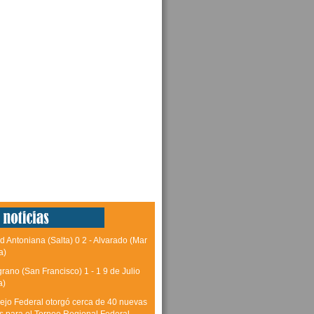
d Antoniana (Salta) 0 2 - Alvarado (Mar
a)
grano (San Francisco) 1 - 1 9 de Julio
a)
ejo Federal otorgó cerca de 40 nuevas