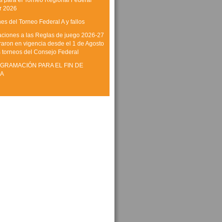
as para el Torneo Regional Federal
r 2026
es del Torneo Federal A y fallos
aciones a las Reglas de juego 2026-27
raron en vigencia desde el 1 de Agosto
s torneos del Consejo Federal
GRAMACIÓN PARA EL FIN DE
A