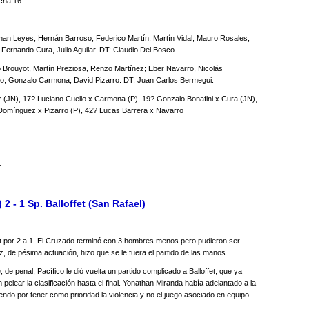
cha 16.
an Leyes, Hernán Barroso, Federico Martín; Martín Vidal, Mauro Rosales,
Fernando Cura, Julio Aguilar. DT: Claudio Del Bosco.
 Brouyot, Martín Preziosa, Renzo Martínez; Eber Navarro, Nicolás
co; Gonzalo Carmona, David Pizarro. DT: Juan Carlos Bermegui.
lar (JN), 17? Luciano Cuello x Carmona (P), 19? Gonzalo Bonafini x Cura (JN),
 Domínguez x Pizarro (P), 42? Lucas Barrera x Navarro
r
 2 - 1 Sp. Balloffet (San Rafael)
fet por 2 a 1. El Cruzado terminó con 3 hombres menos pero pudieron ser
z, de pésima actuación, hizo que se le fuera el partido de las manos.
de penal, Pacífico le dió vuelta un partido complicado a Balloffet, que ya
pelear la clasificación hasta el final. Yonathan Miranda había adelantado a la
ndo por tener como prioridad la violencia y no el juego asociado en equipo.