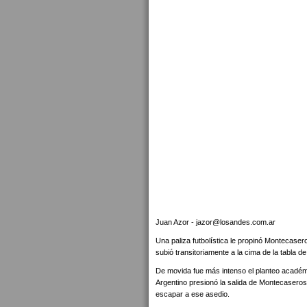
Juan Azor - jazor@losandes.com.ar
Una paliza futbolística le propinó Montecaseros
subió transitoriamente a la cima de la tabla d
De movida fue más intenso el planteo académic
Argentino presionó la salida de Montecaseros 
escapar a ese asedio.