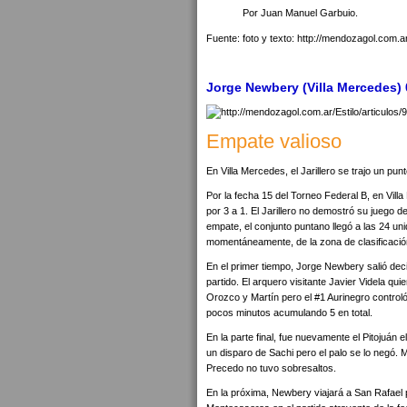
Por Juan Manuel Garbuio.
Fuente: foto y texto: http://mendozagol.com.a
Jorge Newbery (Villa Mercedes) 0
Empate valioso
En Villa Mercedes, el Jarillero se trajo un pun
Por la fecha 15 del Torneo Federal B, en Vill
por 3 a 1. El Jarillero no demostró su juego de
empate, el conjunto puntano llegó a las 24 uni
momentáneamente, de la zona de clasificació
En el primer tiempo, Jorge Newbery salió deci
partido. El arquero visitante Javier Videla qu
Orozco y Martín pero el #1 Aurinegro controló 
pocos minutos acumulando 5 en total.
En la parte final, fue nuevamente el Pitojuán e
un disparo de Sachi pero el palo se lo negó. 
Precedo no tuvo sobresaltos.
En la próxima, Newbery viajará a San Rafael pa