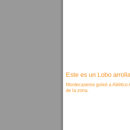
Este es un Lobo arroll
Montecaseros goleó a Atlético 
de la zona.