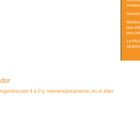
licenci
Amateu
Sancion
Modific
que ent
para lo
LA PRO
SEMAN
ador
Argentino por 4 a 0 y, momentáneamente, es el líder