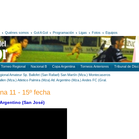
Quiénes somos
Gol A Gol
Programación
Ligas
Fotos
Equipos
Torneo Regional
Nacional B
Copa Argentina
Torneos Anteriores
Tribunal de Disci
gional Amateur
Sp. Ballofet (San Rafael)
San Martín (Mza.)
Montecaseros
len (Mza.)
Atletico Palmira (Mza)
Atl. Argentino (Mza.)
Andes FC (Gral.
na 11 - 15º fecha
 Argentino (San José)