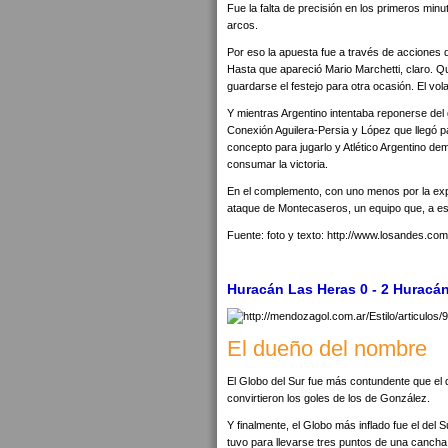
Fue la falta de precisión en los primeros minu
arcos.
Por eso la apuesta fue a través de acciones d
Hasta que apareció Mario Marchetti, claro. Q
guardarse el festejo para otra ocasión. El vo
Y mientras Argentino intentaba reponerse del 
Conexión Aguilera-Persia y López que llegó par
concepto para jugarlo y Atlético Argentino dem
consumar la victoria.
En el complemento, con uno menos por la expu
ataque de Montecaseros, un equipo que, a est
Fuente: foto y texto: http://www.losandes.com
Huracán Las Heras 0 - 2 Huracán
El dueño del nombre
El Globo del Sur fue más contundente que el 
convirtieron los goles de los de González.
Y finalmente, el Globo más inflado fue el de
tuvo para llevarse tres puntos de una cancha d