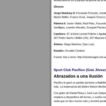
Montecaseros en el partido atrayente de la fe
Síntesis
Jorge Newbery 0:
Fernando Precedo; Jonath
Martín Bellón, Franco Orué, Joaquín Orozco; 
Palmira 0:
Javier Videla; Raúl Páez, Facundo
Sanfilippo, Leandro Moralez, Ezequiel Pache
Cambios:
ST al inicio Leonel Feliche x Agui
30? Pedro Sachi x Bellón (JN), 33? Mauricio
Árbitro:
Diego Martínez (San Luis)
Estadio:
Osvaldo Centioni
Fuente: foto y texto: http://mendozagol.com.a
Sport Club Pacífico (Gral. Alvear)
Abrazados a una ilusión
Pacífico le ganó un partido durísimo a Ballof
más. La inoperancia del árbitro Nelson Beníte
Con goles de Daniel Pinea y José Luis Zelaye, 
empieza a despedirse del torneo, y sueña con 
visita que no hizo mucho más y terminó perdie