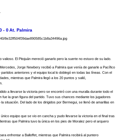
r
 - 0 At. Palmira
to valioso. El Pitojuán mereció ganarlo pero la suerte no estuvo de su lado.
a Mercedes, Jorge Newbery recibió a Palmira que venía de ganarle a Pacífico
 partidos anteriores y el equipo local lo doblegó en todas las líneas. Con el
dades, mientras que Palmira llegó a los 20 puntos y salió,
n.
dido a llevarse la victoria pero se encontró con una muralla durante todo el
ien fue la gran figura del partido. Tuvo sus chances mediante los jugadores
la situación. Del lado de los dirigidos por Bermegui, se llenó de amarillas en
l único equipo que se vio en cancha y pudo llevarse la victoria en el final tras
Mientras que Palmira tuvo la única en los pies de Moralez pero el arquero
ra enfrentar a Balloffet, mientras que Palmira recibirá al puntero