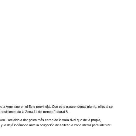
 a Argentino en el Este provincial. Con este trascendental triunfo, el local se
e posiciones de la Zona 11 del torneo Federal B.
o. Decidido a dar pelea más cerca de la valla rival que de la propia,
y lo dejó incómodo ante la obligación de saltear la zona media para intentar