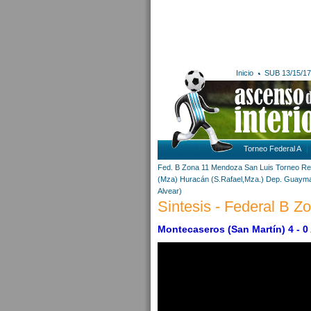
Inicio
SUB 13/15/17
Torneo Federal A
Fed. B Zona 11
Mendoza
San Luis
Torneo Re
(Mza)
Huracán (S.Rafael,Mza.)
Dep. Guaymal
Alvear)
Sintesis - Federal B Zo
Montecaseros (San Martín) 4 - 0