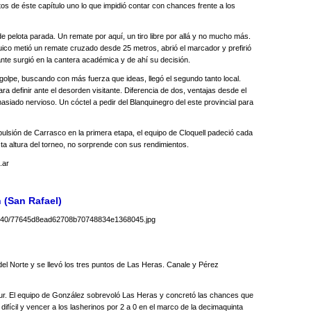
tos de éste capítulo uno lo que impidió contar con chances frente a los
e pelota parada. Un remate por aquí, un tiro libre por allá y no mucho más.
uico metió un remate cruzado desde 25 metros, abrió el marcador y prefirió
lante surgió en la cantera académica y de ahí su decisión.
golpe, buscando con más fuerza que ideas, llegó el segundo tanto local.
a definir ante el desorden visitante. Diferencia de dos, ventajas desde el
asiado nervioso. Un cóctel a pedir del Blanquinegro del este provincial para
lsión de Carrasco en la primera etapa, el equipo de Cloquell padeció cada
a altura del torneo, no sorprende con sus rendimientos.
.ar
 (San Rafael)
del Norte y se llevó los tres puntos de Las Heras. Canale y Pérez
l Sur. El equipo de González sobrevoló Las Heras y concretó las chances que
ifícil y vencer a los lasherinos por 2 a 0 en el marco de la decimaquinta