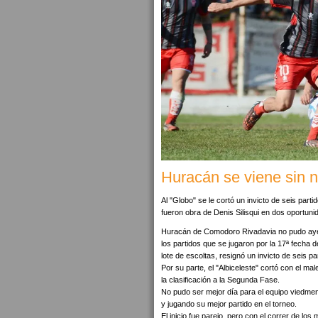
Huracán se viene sin 
Al "Globo" se le cortó un invicto de seis part
fueron obra de Denis Silisqui en dos oportu
Huracán de Comodoro Rivadavia no pudo ayer
los partidos que se jugaron por la 17ª fecha de
lote de escoltas, resignó un invicto de seis p
Por su parte, el "Albiceleste" cortó con el ma
la clasificación a la Segunda Fase.
No pudo ser mejor día para el equipo viedmense
y jugando su mejor partido en el torneo.
El inicio fue parejo, pero con el correr de l