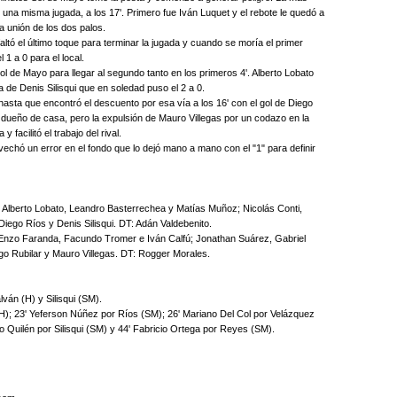
una misma jugada, a los 17'. Primero fue Iván Luquet y el rebote le quedó a
la unión de los dos palos.
altó el último toque para terminar la jugada y cuando se moría el primer
 a 0 para el local.
ol de Mayo para llegar al segundo tanto en los primeros 4'. Alberto Lobato
da de Denis Silisqui que en soledad puso el 2 a 0.
sta que encontró el descuento por esa vía a los 16' con el gol de Diego
 dueño de casa, pero la expulsión de Mauro Villegas por un codazo en la
facilitó el trabajo del rival.
provechó un error en el fondo que lo dejó mano a mano con el "1" para definir
 Alberto Lobato, Leandro Basterrechea y Matías Muñoz; Nicolás Conti,
iego Ríos y Denis Silisqui. DT: Adán Valdebenito.
 Enzo Faranda, Facundo Tromer e Iván Calfú; Jonathan Suárez, Gabriel
ego Rubilar y Mauro Villegas. DT: Rogger Morales.
lván (H) y Silisqui (SM).
 (H); 23' Yeferson Núñez por Ríos (SM); 26' Mariano Del Col por Velázquez
rio Quilén por Silisqui (SM) y 44' Fabricio Ortega por Reyes (SM).