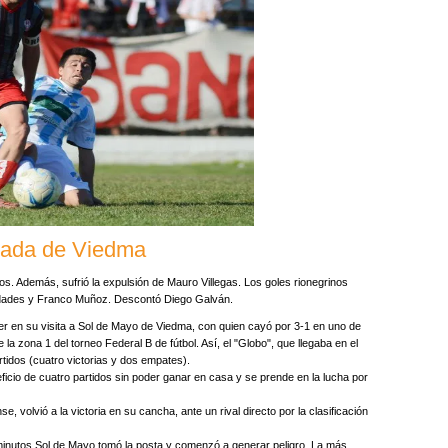
nada de Viedma
idos. Además, sufrió la expulsión de Mauro Villegas. Los goles rionegrinos
nidades y Franco Muñoz. Descontó Diego Galván.
 en su visita a Sol de Mayo de Viedma, con quien cayó por 3-1 en uno de
 la zona 1 del torneo Federal B de fútbol. Así, el "Globo", que llegaba en el
artidos (cuatro victorias y dos empates).
leficio de cuatro partidos sin poder ganar en casa y se prende en la lucha por
, volvió a la victoria en su cancha, ante un rival directo por la clasificación
os minutos Sol de Mayo tomó la posta y comenzó a generar peligro. La más