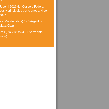
A
Juvenil 2026 del Consejo Federal -
dos y principales posiciones al 4 de
 2026
y (Mar del Plata) 1 - 0 Argentino
Maíz, Cba)
res (Pto.Vilelas) 4 - 1 Sarmiento
encia)