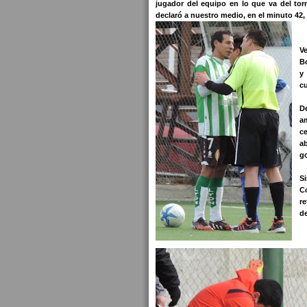
jugador del equipo en lo que va del tor
declaró a nuestro medio, en el minuto 42, 
V
B
y 
c
D
a
ce
ab
g
S
Co
r
de