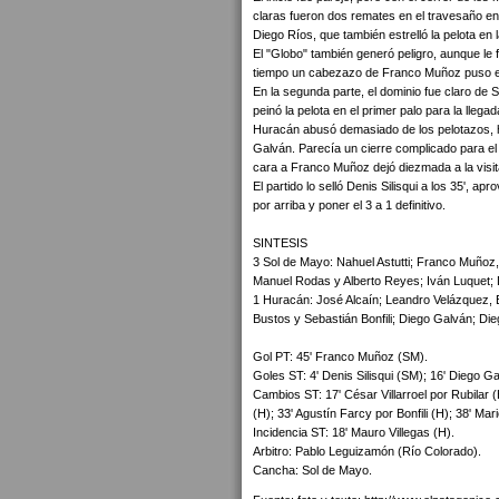
claras fueron dos remates en el travesaño en 
Diego Ríos, que también estrelló la pelota en 
El "Globo" también generó peligro, aunque le f
tiempo un cabezazo de Franco Muñoz puso el 1
En la segunda parte, el dominio fue claro de S
peinó la pelota en el primer palo para la llega
Huracán abusó demasiado de los pelotazos, ha
Galván. Parecía un cierre complicado para el
cara a Franco Muñoz dejó diezmada a la visita y 
El partido lo selló Denis Silisqui a los 35', a
por arriba y poner el 3 a 1 definitivo.
SINTESIS
3 Sol de Mayo: Nahuel Astutti; Franco Muñoz,
Manuel Rodas y Alberto Reyes; Iván Luquet; D
1 Huracán: José Alcaín; Leandro Velázquez,
Bustos y Sebastián Bonfili; Diego Galván; Di
Gol PT: 45' Franco Muñoz (SM).
Goles ST: 4' Denis Silisqui (SM); 16' Diego Ga
Cambios ST: 17' César Villarroel por Rubilar
(H); 33' Agustín Farcy por Bonfili (H); 38' Ma
Incidencia ST: 18' Mauro Villegas (H).
Arbitro: Pablo Leguizamón (Río Colorado).
Cancha: Sol de Mayo.