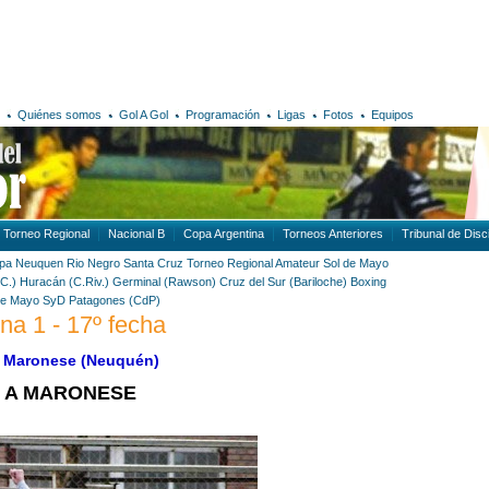
Quiénes somos
Gol A Gol
Programación
Ligas
Fotos
Equipos
Torneo Regional
Nacional B
Copa Argentina
Torneos Anteriores
Tribunal de Disci
pa
Neuquen
Rio Negro
Santa Cruz
Torneo Regional Amateur
Sol de Mayo
C.)
Huracán (C.Riv.)
Germinal (Rawson)
Cruz del Sur (Bariloche)
Boxing
de Mayo
SyD Patagones (CdP)
na 1 - 17º fecha
 1 Maronese (Neuquén)
 A MARONESE