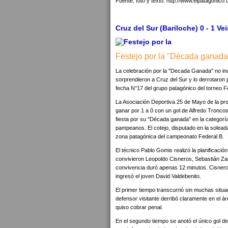
Fuente: foto y texto: http://www.elpatagonico
Cruz del Sur (Bariloche) 0 - 1 V
Festejo por la "Década ganada" s
La celebración por la "Decada Ganada" no inc
sorprendieron a Cruz del Sur y lo derrotaron 
fecha N°17 del grupo patagónico del torneo Fed
La Asociación Deportiva 25 de Mayo de la prov
ganar por 1 a 0 con un gol de Alfredo Tronco
fiesta por su "Década ganada" en la categoría
pampeanos. El cotejo, disputado en la solead
zona patagónica del campeonato Federal B.
El técnico Pablo Gomis realizó la planificación
convivieron Leopoldo Cisneros, Sebastián Z
convivencia duró apenas 12 minutos. Cisneros 
ingresó el joven David Valdebenito.
El primer tiempo transcurrió sin muchas situ
defensor visitante derribó claramente en el á
quiso cobrar penal.
En el segundo tiempo se anotó el único gol de