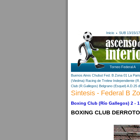
Inicio
SUB 13/15/17
Torneo Federal A
Buenos Aires
Chubut
Fed. B Zona 01
La Pam
(Viedma)
Racing de Trelew
Independiente (R.
Club (R.Gallegos)
Belgrano (Esquel)
A.D.25 
Sintesis - Federal B Zo
Boxing Club (Río Gallegos) 2 -
BOXING CLUB DERROTO