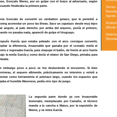
SEMAN
neo, Gonzalo Nieres, por un golpe con el brazo al adversario, según
cuando finalizaba la primera parte.
Torneo 
Resulta
Agosto
enia Gonzalo de convertir un verdadero golazo, que le permitió a
Kimberle
oxing acomodar un poco las líneas. Saco un zapatazo desde muy lejos
(Monte 
al angulo, al palo derecho por arriba del arquero, ponía el primero,
uando no pasaba nada, apareció de golpe el Uruguayo.
Defenso
(Resist
espués García que estaba peleado con el arco consigue convertir,
mpliar la diferencia, Insaurralde que ganaba por el costado metía el
ntro e ingresaba García, para empujar el balón, de frente al arco fuerte
ajo la metía García y como decía el relator de San Diego, pintaba para
oleada.
in embargo poco a poco se fue desluciendo el encuentro. Si bien
ntreras, el arquero albiverde, prácticamente no intervino y volvió a
etomar como herramienta el pelotazo largo, cuando los espacios que
jaba el humilde Maronese, pedía otro tipo de juego.
La segunda parte donde ya con Insaurralde
lesionado, reemplazado por Camaño, el técnico
manda a la cancha a Matus, por la expulsión de
Nieres, y se retira García.