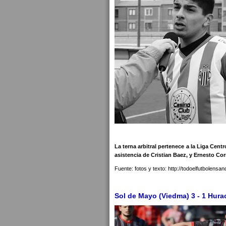
La terna arbitral pertenece a la Liga Ce
asistencia de Cristian Baez, y Ernesto Cor
Fuente: fotos y texto: http://todoelfutbolensa
Sol de Mayo (Viedma) 3 - 1 Hur