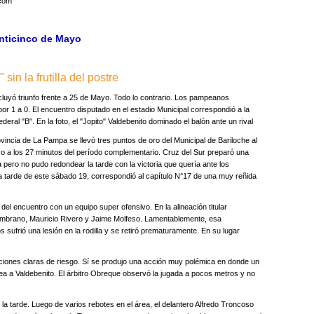
.com
einticinco de Mayo
in la frutilla del postre
luyó triunfo frente a 25 de Mayo. Todo lo contrario. Los pampeanos
por 1 a 0. El encuentro disputado en el estadio Municipal correspondió a la
eral "B". En la foto, el "Jopito" Valdebenito dominado el balón ante un rival
incia de La Pampa se llevó tres puntos de oro del Municipal de Bariloche al
so a los 27 minutos del período complementario. Cruz del Sur preparó una
 pero no pudo redondear la tarde con la victoria que quería ante los
a tarde de este sábado 19, correspondió al capítulo N°17 de una muy reñida
 del encuentro con un equipo super ofensivo. En la alineación titular
ambrano, Mauricio Rivero y Jaime Molfeso. Lamentablemente, esa
sufrió una lesión en la rodilla y se retiró prematuramente. En su lugar
aciones claras de riesgo. Sí se produjo una acción muy polémica en donde un
rea a Valdebenito. El árbitro Obreque observó la jugada a pocos metros y no
 la tarde. Luego de varios rebotes en el área, el delantero Alfredo Troncoso