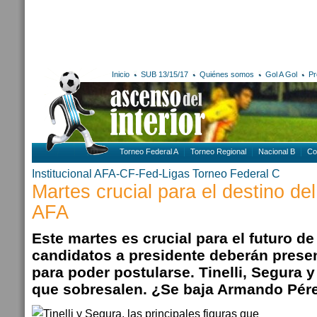
Inicio
SUB 13/15/17
Quiénes somos
Gol A Gol
Pr
Torneo Federal A
Torneo Regional
Nacional B
Co
Institucional AFA-CF-Fed-Ligas
Torneo Federal C
Martes crucial para el destino del 
AFA
Este martes es crucial para el futuro de
candidatos a presidente deberán presen
para poder postularse. Tinelli, Segura y
que sobresalen. ¿Se baja Armando Pér