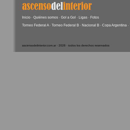
Inicio
·
Quiénes somos
·
Gol a Gol
·
Ligas
·
Fotos
Torneo Federal A
·
Torneo Federal B
·
Nacional B
·
Copa Argentina
·
ascensodelinterior.com.ar · 2026 · todos los derechos reservados