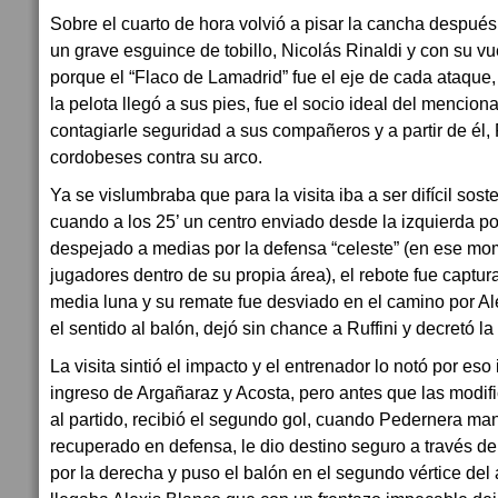
Sobre el cuarto de hora volvió a pisar la cancha despu
un grave esguince de tobillo, Nicolás Rinaldi y con su vu
porque el “Flaco de Lamadrid” fue el eje de cada ataque,
la pelota llegó a sus pies, fue el socio ideal del mencio
contagiarle seguridad a sus compañeros y a partir de él, 
cordobeses contra su arco.
Ya se vislumbraba que para la visita iba a ser difícil sos
cuando a los 25’ un centro enviado desde la izquierda p
despejado a medias por la defensa “celeste” (en ese mo
jugadores dentro de su propia área), el rebote fue captu
media luna y su remate fue desviado en el camino por A
el sentido al balón, dejó sin chance a Ruffini y decretó l
La visita sintió el impacto y el entrenador lo notó por eso
ingreso de Argañaraz y Acosta, pero antes que las modi
al partido, recibió el segundo gol, cuando Pedernera ma
recuperado en defensa, le dio destino seguro a través 
por la derecha y puso el balón en el segundo vértice de