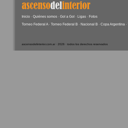
Inicio
·
Quiénes somos
·
Gol a Gol
·
Ligas
·
Fotos
Torneo Federal A
·
Torneo Federal B
·
Nacional B
·
Copa Argentina
·
ascensodelinterior.com.ar · 2026 · todos los derechos reservados