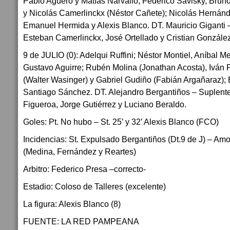
Pablo Agüero y Matías Narvallo; Federico Savisky, Bru
y Nicolás Camerlinckx (Néstor Cañete); Nicolás Hernánde
Emanuel Hermida y Alexis Blanco. DT. Mauricio Giganti –
Esteban Camerlinckx, José Ortellado y Cristian Gonzále
9 de JULIO (0): Adelqui Ruffini; Néstor Montiel, Aníbal Me
Gustavo Aguirre; Rubén Molina (Jonathan Acosta), Iván 
(Walter Wasinger) y Gabriel Gudiño (Fabián Argañaraz); 
Santiago Sánchez. DT. Alejandro Bergantiños – Suplente
Figueroa, Jorge Gutiérrez y Luciano Beraldo.
Goles: Pt. No hubo – St. 25’ y 32’ Alexis Blanco (FCO)
Incidencias: St. Expulsado Bergantiños (Dt.9 de J) – Am
(Medina, Fernández y Reartes)
Arbitro: Federico Presa –correcto-
Estadio: Coloso de Talleres (excelente)
La figura: Alexis Blanco (8)
FUENTE: LA RED PAMPEANA