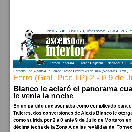
Inicio
SUB 13/15/17
Quiénes somos
Gol A Gol
Pr
Torneo Federal A
Torneo Regional
Nacional B
Co
Cordoba
Fed. A Zona A
La Pampa
Torneo Federal A
9 de Julio (Morteros)
Ferro (Gr
Ferro (Gral. Pico,LP) 2 - 0 9 de J
Blanco le aclaró el panorama cu
le venía la noche
En un partido que asomaba como complicado para el
Talleres, dos conversiones de Alexis Blanco le otorga
como sufrida por 2 a 0 ante 9 de Julio de Morteros en 
décima fecha de la Zona A de las reválidas del Torneo