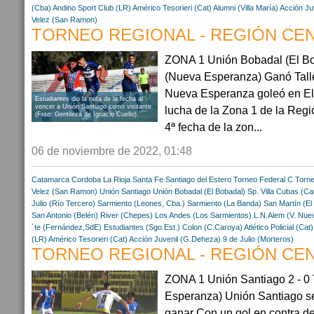
(Cba)
Andino Sport Club (LR)
Américo Tesorieri (Cat)
Alumni (Villa María)
Acción Ju
Velez (San Ramon)
TORNEO REGIONAL - REGIÓN CENT
ZONA 1 Unión Bobadal (El Bob
(Nueva Esperanza) Ganó Talle
Nueva Esperanza goleó en El 
Estudiantes dio la nota de la fecha al
vencer a Unión Santiago como visitante.
lucha de la Zona 1 de la Reg
(Foto: Gentileza de Ignacio Cuello).
4ª fecha de la zon...
06 de noviembre de 2022, 01:48
Catamarca
Cordoba
La Rioja
Santa Fe
Santiago del Estero
Torneo Federal C
Torne
Velez (San Ramon)
Unión Santiago
Unión Bobadal (El Bobadal)
Sp. Villa Cubas (Ca
Julio (Río Tercero)
Sarmiento (Leones, Cba.)
Sarmiento (La Banda)
San Martín (El
San Antonio (Belén)
River (Chepes)
Los Andes (Los Sarmientos)
L.N.Alem (V. Nue
´te (Fernández,SdE)
Estudiantes (Sgo.Est.)
Colon (C.Caroya)
Atlético Policial (Cat)
(LR)
Américo Tesorieri (Cat)
Acción Juvenil (G.Deheza)
9 de Julio (Morteros)
TORNEO REGIONAL - REGIÓN CENT
ZONA 1 Unión Santiago 2 - 0 
Esperanza) Unión Santiago se
ganar Con un gol en contra d