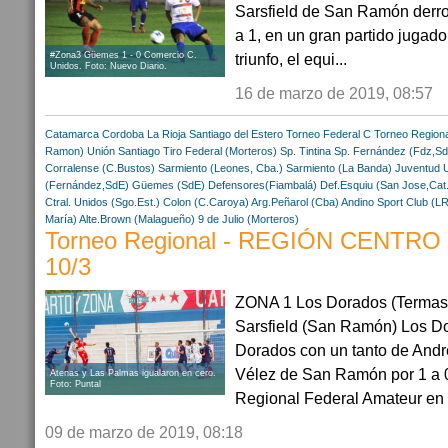
Sarsfield de San Ramón derro
a 1, en un gran partido jugad
#Zona3 Güemes 1 - 0 Comercio C.
triunfo, el equi...
Unidos. Foto: Nuevo Diario.
16 de marzo de 2019, 08:57
Catamarca
Cordoba
La Rioja
Santiago del Estero
Torneo Federal C
Torneo Regiona
Ramon)
Unión Santiago
Tiro Federal (Morteros)
Sp. Tintina
Sp. Fernández (Fdz,S
Corralense (C.Bustos)
Sarmiento (Leones, Cba.)
Sarmiento (La Banda)
Juventud U
(Fernández,SdE)
Güemes (SdE)
Defensores(Fiambalá)
Def.Esquiu (San Jose,Cat.
Ctral. Unidos (Sgo.Est.)
Colon (C.Caroya)
Arg.Peñarol (Cba)
Andino Sport Club (LR
María)
Alte.Brown (Malagueño)
9 de Julio (Morteros)
Torneo Regional - REGIÓN CENTRO - 
10/3
ZONA 1 Los Dorados (Termas 
Sarsfield (San Ramón) Los D
Dorados con un tanto de Andr
Vélez de San Ramón por 1 a 0
Atenas y Las Palmas igualaron en cero.
Foto: Puntal
Regional Federal Amateur en 
09 de marzo de 2019, 08:18