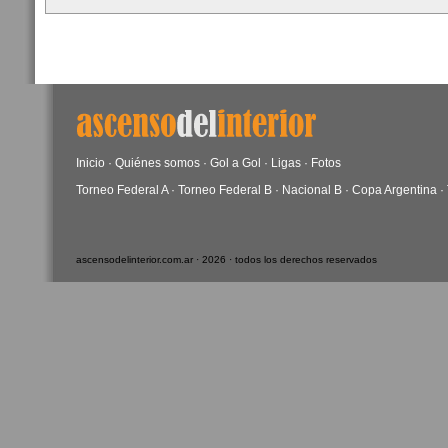
Inicio
·
Quiénes somos
·
Gol a Gol
·
Ligas
·
Fotos
Torneo Federal A
·
Torneo Federal B
·
Nacional B
·
Copa Argentina
·
ascensodelinterior.com.ar · 2026 · todos los derechos reservados