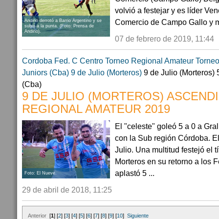
volvió a festejar y es líder Ve
Comercio de Campo Gallo y mi
Andino derrotó a Barrio Argentino y se
subió a la punta. (Foto: Prensa de
Andino).
07 de febrero de 2019, 11:44
Cordoba
Fed. C Centro
Torneo Regional Amateur
Torneo
Juniors (Cba)
9 de Julio (Morteros)
9 de Julio (Morteros) 
(Cba)
9 DE JULIO (MORTEROS) ASCEND
REGIONAL AMATEUR 2019
El "celeste" goleó 5 a 0 a Gra
con la Sub región Córdoba. El
Julio. Una multitud festejó el t
Morteros en su retorno a los 
aplastó 5 ...
Foto: El Nueve.
29 de abril de 2018, 11:25
Anterior
[
1
] [
2
] [
3
] [
4
] [
5
] [
6
] [
7
] [
8
] [
9
] [
10
]
Siguiente