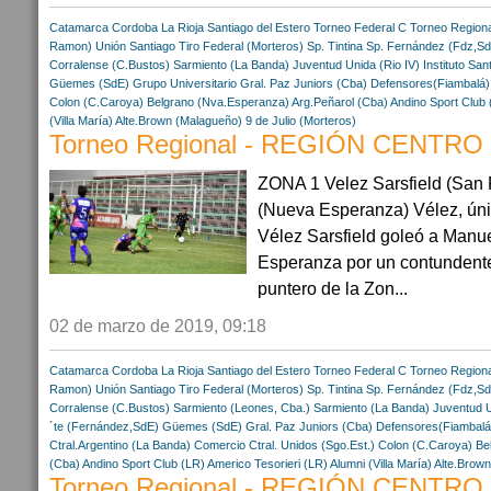
Catamarca
Cordoba
La Rioja
Santiago del Estero
Torneo Federal C
Torneo Regiona
Ramon)
Unión Santiago
Tiro Federal (Morteros)
Sp. Tintina
Sp. Fernández (Fdz,S
Corralense (C.Bustos)
Sarmiento (La Banda)
Juventud Unida (Rio IV)
Instituto San
Güemes (SdE)
Grupo Universitario
Gral. Paz Juniors (Cba)
Defensores(Fiambalá)
Colon (C.Caroya)
Belgrano (Nva.Esperanza)
Arg.Peñarol (Cba)
Andino Sport Club 
(Villa María)
Alte.Brown (Malagueño)
9 de Julio (Morteros)
Torneo Regional - REGIÓN CENTRO - 
ZONA 1 Velez Sarsfield (San 
(Nueva Esperanza) Vélez, ún
Vélez Sarsfield goleó a Manu
Esperanza por un contundent
puntero de la Zon...
02 de marzo de 2019, 09:18
Catamarca
Cordoba
La Rioja
Santiago del Estero
Torneo Federal C
Torneo Regiona
Ramon)
Unión Santiago
Tiro Federal (Morteros)
Sp. Tintina
Sp. Fernández (Fdz,S
Corralense (C.Bustos)
Sarmiento (Leones, Cba.)
Sarmiento (La Banda)
Juventud U
´te (Fernández,SdE)
Güemes (SdE)
Gral. Paz Juniors (Cba)
Defensores(Fiambalá
Ctral.Argentino (La Banda)
Comercio Ctral. Unidos (Sgo.Est.)
Colon (C.Caroya)
Be
(Cba)
Andino Sport Club (LR)
Americo Tesorieri (LR)
Alumni (Villa María)
Alte.Brow
Torneo Regional - REGIÓN CENTRO - 