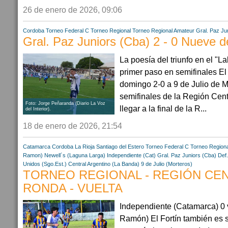
26 de enero de 2026, 09:06
Cordoba
Torneo Federal C
Torneo Regional
Torneo Regional Amateur
Gral. Paz Ju
Gral. Paz Juniors (Cba) 2 - 0 Nueve d
La poesía del triunfo en el "La
primer paso en semifinales El
domingo 2-0 a 9 de Julio de Mo
semifinales de la Región Cent
Foto: Jorge Peñaranda (Diario La Voz
llegar a la final de la R...
del Interior).
18 de enero de 2026, 21:54
Catamarca
Cordoba
La Rioja
Santiago del Estero
Torneo Federal C
Torneo Regiona
Ramon)
Newell´s (Laguna Larga)
Independiente (Cat)
Gral. Paz Juniors (Cba)
Def.
Unidos (Sgo.Est.)
Central Argentino (La Banda)
9 de Julio (Morteros)
TORNEO REGIONAL - REGIÓN CEN
RONDA - VUELTA
Independiente (Catamarca) 0 v
Ramón) El Fortín también es 