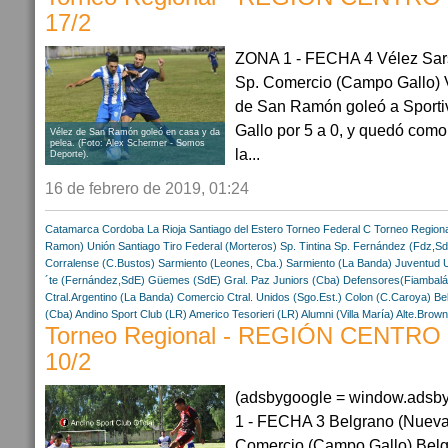
17/2
ZONA 1 - FECHA 4 Vélez Sars
Sp. Comercio (Campo Gallo) 
de San Ramón goleó a Sport
Gallo por 5 a 0, y quedó como 
Vélez de San Ramón goleó en casa y da
pelea. (Foto: Alex Schermer - Somos
la...
Deporte).
16 de febrero de 2019, 01:24
Catamarca
Cordoba
La Rioja
Santiago del Estero
Torneo Federal C
Torneo Regiona
Ramon)
Unión Santiago
Tiro Federal (Morteros)
Sp. Tintina
Sp. Fernández (Fdz,S
Corralense (C.Bustos)
Sarmiento (Leones, Cba.)
Sarmiento (La Banda)
Juventud U
´te (Fernández,SdE)
Güemes (SdE)
Gral. Paz Juniors (Cba)
Defensores(Fiambalá
Ctral.Argentino (La Banda)
Comercio Ctral. Unidos (Sgo.Est.)
Colon (C.Caroya)
Be
(Cba)
Andino Sport Club (LR)
Americo Tesorieri (LR)
Alumni (Villa María)
Alte.Brow
Torneo Regional - REGIÓN CENTRO - 
10/2
(adsbygoogle = window.adsbyg
1 - FECHA 3 Belgrano (Nueva 
Comercio (Campo Gallo) Bel