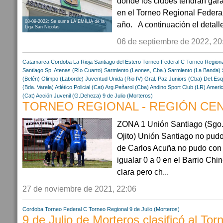
donde los clubes tendrán gara
en el Torneo Regional Federal
08-09-2022: Se suma LA EMILIA de la
año. A continuación el deta
Liga San Nicolas
06 de septiembre de 2022, 20
Catamarca
Cordoba
La Rioja
Santiago del Estero
Torneo Federal C
Torneo Regiona
Santiago
Sp. Atenas (Río Cuarto)
Sarmiento (Leones, Cba.)
Sarmiento (La Banda)
(Belén)
Olimpo (Laborde)
Juventud Unida (Rio IV)
Gral. Paz Juniors (Cba)
Def.Esq
(Bda. Varela)
Atlético Policial (Cat)
Arg.Peñarol (Cba)
Andino Sport Club (LR)
Americ
(Cat)
Acción Juvenil (G.Deheza)
9 de Julio (Morteros)
TORNEO REGIONAL - REGIÓN CENT
ZONA 1 Unión Santiago (Sgo.E
Ojito) Unión Santiago no pud
de Carlos Acuña no pudo con S
igualar 0 a 0 en el Barrio Chin
clara pero ch...
27 de noviembre de 2021, 22:06
Cordoba
Torneo Federal C
Torneo Regional
9 de Julio (Morteros)
9 de Julio de Morteros clasificó al To