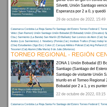
Silvetti, Unión Santiago venc
Independiente (F) derrotó como local a
Esperanza por 2 a 0, y quedó .
Unión Talleres Fábrica. (Foto: Más
Deportes Fernández).
29 de octubre de 2022, 15:49
Catamarca
Cordoba
La Rioja
Santa Fe
Santiago del Estero
Torneo Federal C
Torne
Velez (San Ramon)
Unión Santiago
Unión Bobadal (El Bobadal)
Unión (Oncativo)
S
Cba.)
Sarmiento (La Banda)
San Martín (El Bañado)
San Lorenzo de Alem (Cat)
Sa
Andes (Los Sarmientos)
J. Newbery (Pomán,Cat.)
Instituto Trafico (Frias)
Indep´t
(Cba)
Estudiantes (Sgo.Est.)
Colon (C.Caroya)
Atlético Policial (Cat)
Arg.Peñarol (
Tesorieri (Cat)
Alumni (Villa María)
9 de Julio (Morteros)
TORNEO REGIONAL - REGIÓN CENT
ZONA 1 Unión Bobadal (El Bo
Santiago (Santiago del Estero
Santiago de visitante Unión S
triunfo en el Torneo Regional
Bobadal por 2 a 1, y es puntero
25 de Mayo e Independiente (F)
igualaron 1-1. (Foto: Más Deportes
22 de octubre de 2022, 03:15
Fernández).
Catamarca
Cordoba
La Rioja
Santa Fe
Santiago del Estero
Torneo Federal C
Torne