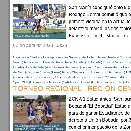
San Martín consiguió ante 9 de
Rodrigo Bernal permitió que e
primera victoria en la actual 
delantero marcó los dos tanto
Francisco. En el Estadio 17 de
Foto: Prensa de San Martín.
03 de abril de 2023, 03:29
Catamarca
Cordoba
La Rioja
Santa Fe
Santiago del Estero
Torneo Federal C
Torne
Velez (San Ramon)
Unión Santiago
Unión Bobadal (El Bobadal)
Unión (Oncativo)
S
Cuarto)
Sp. 9 de Julio (Río Tercero)
Sarmiento (Leones, Cba.)
Sarmiento (La Band
de Alem (Cat)
San Antonio (Belén)
River (Chepes)
Los Andes (Los Sarmientos)
L.N
(Frias)
Indep´te (Fernández,SdE)
Estudiantes (Sgo.Est.)
Colon (C.Caroya)
Atlético
Sport Club (LR)
Américo Tesorieri (Cat)
Acción Juvenil (G.Deheza)
9 de Julio (Mor
TORNEO REGIONAL - REGIÓN CENT
ZONA 1 Estudiantes (Santiago 
Bobadal (El Bobadal) Estudi
para de ganar Estudiantes de
derrotó a Unión Bobadal por 3
Foto: Independiente (F) igualó como
con el primer puesto de la Zona 
visitante 1-1 con Unión Talleres Fábrica