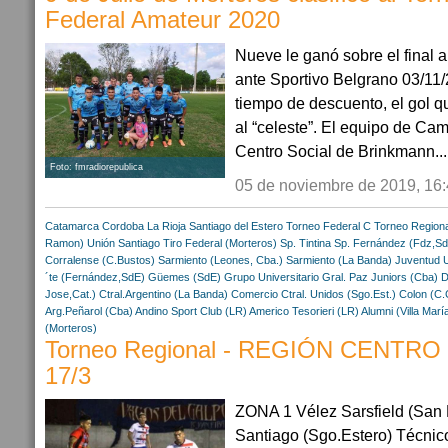
Federal Amateur 2020
Nueve le ganó sobre el final a 
ante Sportivo Belgrano 03/11/
tiempo de descuento, el gol que
al “celeste”. El equipo de Ca
Centro Social de Brinkmann...
Foto: fmradiorepublica
05 de noviembre de 2019, 16
Catamarca
Cordoba
La Rioja
Santiago del Estero
Torneo Federal C
Torneo Regiona
Ramon)
Unión Santiago
Tiro Federal (Morteros)
Sp. Tintina
Sp. Fernández (Fdz,S
Corralense (C.Bustos)
Sarmiento (Leones, Cba.)
Sarmiento (La Banda)
Juventud U
´te (Fernández,SdE)
Güemes (SdE)
Grupo Universitario
Gral. Paz Juniors (Cba)
D
Jose,Cat.)
Ctral.Argentino (La Banda)
Comercio Ctral. Unidos (Sgo.Est.)
Colon (C.
Arg.Peñarol (Cba)
Andino Sport Club (LR)
Americo Tesorieri (LR)
Alumni (Villa Marí
(Morteros)
Torneo Regional - REGIÓN CENTRO - 
17/3
ZONA 1 Vélez Sarsfield (San
Santiago (Sgo.Estero) Técnic