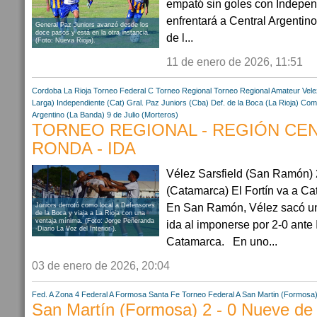
empató sin goles con Indepe
enfrentará a Central Argentin
General Paz Juniors avanzó desde los
doce pasos y está en la otra instancia.
de l...
(Foto: Nueva Rioja).
11 de enero de 2026, 11:51
Cordoba
La Rioja
Torneo Federal C
Torneo Regional
Torneo Regional Amateur
Vel
Larga)
Independiente (Cat)
Gral. Paz Juniors (Cba)
Def. de la Boca (La Rioja)
Come
Argentino (La Banda)
9 de Julio (Morteros)
TORNEO REGIONAL - REGIÓN CEN
RONDA - IDA
Vélez Sarsfield (San Ramón) 
(Catamarca) El Fortín va a C
En San Ramón, Vélez sacó un 
Juniors derrotó como local a Defensores
de la Boca y viaja a La Rioja con una
ventaja mínima. (Foto: Jorge Peñeranda
ida al imponerse por 2-0 ante
-Diario La Voz del Interior-).
Catamarca. En uno...
03 de enero de 2026, 20:04
Fed. A Zona 4
Federal A
Formosa
Santa Fe
Torneo Federal A
San Martin (Formosa
San Martín (Formosa) 2 - 0 Nueve de 