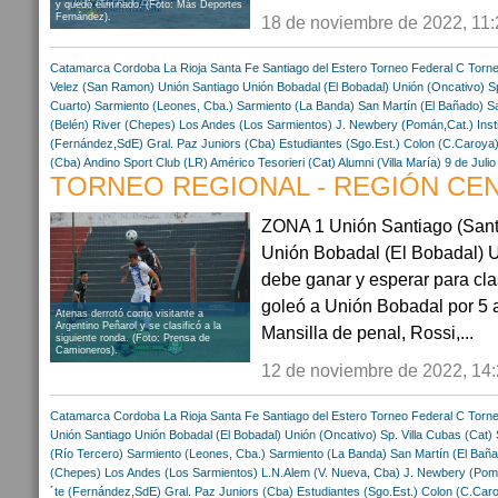
y quedó eliminado. (Foto: Más Deportes
Fernández).
18 de noviembre de 2022, 11:
Catamarca
Cordoba
La Rioja
Santa Fe
Santiago del Estero
Torneo Federal C
Torne
Velez (San Ramon)
Unión Santiago
Unión Bobadal (El Bobadal)
Unión (Oncativo)
S
Cuarto)
Sarmiento (Leones, Cba.)
Sarmiento (La Banda)
San Martín (El Bañado)
S
(Belén)
River (Chepes)
Los Andes (Los Sarmientos)
J. Newbery (Pomán,Cat.)
Inst
(Fernández,SdE)
Gral. Paz Juniors (Cba)
Estudiantes (Sgo.Est.)
Colon (C.Caroya
(Cba)
Andino Sport Club (LR)
Américo Tesorieri (Cat)
Alumni (Villa María)
9 de Juli
TORNEO REGIONAL - REGIÓN CENT
ZONA 1 Unión Santiago (Santi
Unión Bobadal (El Bobadal) U
debe ganar y esperar para cla
goleó a Unión Bobadal por 5 a
Atenas derrotó como visitante a
Argentino Peñarol y se clasificó a la
Mansilla de penal, Rossi,...
siguiente ronda. (Foto: Prensa de
Camioneros).
12 de noviembre de 2022, 14
Catamarca
Cordoba
La Rioja
Santa Fe
Santiago del Estero
Torneo Federal C
Torne
Unión Santiago
Unión Bobadal (El Bobadal)
Unión (Oncativo)
Sp. Villa Cubas (Cat)
(Río Tercero)
Sarmiento (Leones, Cba.)
Sarmiento (La Banda)
San Martín (El Bañ
(Chepes)
Los Andes (Los Sarmientos)
L.N.Alem (V. Nueva, Cba)
J. Newbery (Pom
´te (Fernández,SdE)
Gral. Paz Juniors (Cba)
Estudiantes (Sgo.Est.)
Colon (C.Car