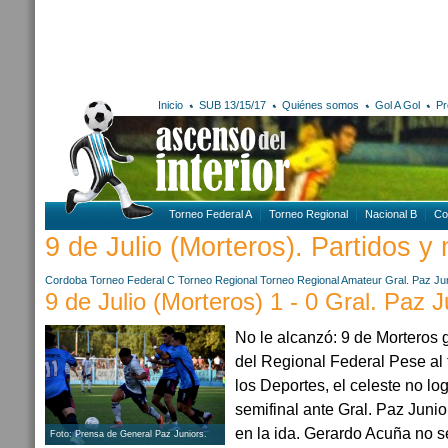
Inicio
SUB 13/15/17
Quiénes somos
Gol A Gol
Pr
Torneo Federal A
Torneo Regional
Nacional B
Co
9 de Julio (Morteros). Partidos y 
Cordoba
Torneo Federal C
Torneo Regional
Torneo Regional Amateur
Gral. Paz Ju
9 de Julio (Morteros) 1 - 0 Gral. Paz 
No le alcanzó: 9 de Morteros
del Regional Federal Pese al t
los Deportes, el celeste no logr
semifinal ante Gral. Paz Juni
en la ida. Gerardo Acuña no se
Foto: Prensa de General Paz Juniors.