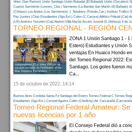
Velez (San Ramon)
Unión Santiago
Unión Bobadal (El Bobadal)
Unión (Oncativo)
S
Cuarto)
Sarmiento (Leones, Cba.)
Sarmiento (La Banda)
San Martín (El Bañado)
S
(Chepes)
Los Andes (Los Sarmientos)
J. Newbery (Pomán,Cat.)
Instituto Trafico (
Paz Juniors (Cba)
Estudiantes (Sgo.Est.)
Colon (C.Caroya)
Atlético Policial (Cat)
A
(LR)
Américo Tesorieri (Cat)
Alumni (Villa María)
Acción Juvenil (G.Deheza)
9 de Ju
TORNEO REGIONAL - REGIÓN CENT
ZONA 1 Unión Santiago 1 - 1 
Estero) Estudiantes y Unión 
ventajas En Huaico Hondo empa
del Torneo Regional 2022: Es
Independiente (F) y Vélez (SR) no se
Santiago. Los goles fueron m
sacaron ventajas en Fernández. (Foto:
Más Deportes Fernández).
Ca...
15 de octubre de 2022, 14:14
Buenos Aires
Cordoba
Santa Fe
Santiago del Estero
Torneo Federal C
Torneo Regi
Estudiantes (Sgo.Est.)
Coronel Aguirre
Colón (Chivilcoy)
Atl. Carcarañá (Carcaraña
Torneo Regional Federal Amateur: Se
nuevas licencias por 1 año
El Consejo Federal dió a cono