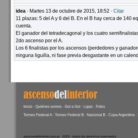
idea
· Martes 13 de octubre de 2015, 18:52 ·
Citar
11 plazas: 5 del A y 6 del B. En el B hay cerca de 140 e
cuenta.
El ganador del tetradecagonal y los cuatro semifinalistas
2do ascenso por el A.
Los 6 finalistas por los ascensos (perdedores y ganadore
ninguna liguilla, ni fase previa desgastante en un calen
Inicio
·
Quiénes somos
·
Gol a Gol
·
Ligas
·
Fotos
Torneo Federal A
·
Torneo Federal B
·
Nacional B
·
Copa Argentina
·
ascensodelinterior.com.ar · 2026 · todos los derechos reservados