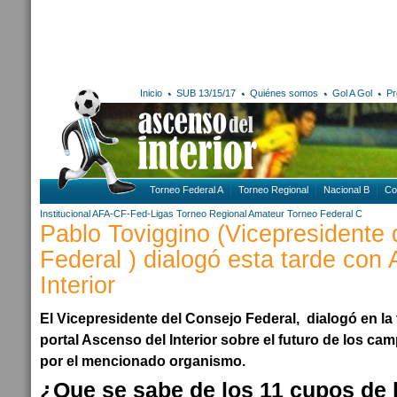
Inicio
SUB 13/15/17
Quiénes somos
Gol A Gol
Pr
Torneo Federal A
Torneo Regional
Nacional B
Co
Institucional AFA-CF-Fed-Ligas
Torneo Regional Amateur
Torneo Federal C
Pablo Toviggino (Vicepresidente 
Federal ) dialogó esta tarde con
Interior
El Vicepresidente del Consejo Federal, dialogó en la 
portal Ascenso del Interior sobre el futuro de los c
por el mencionado organismo.
¿Que se sabe de los 11 cupos de 