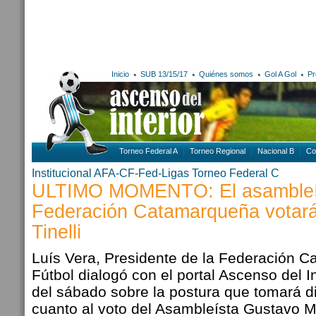
Inicio
SUB 13/15/17
Quiénes somos
Gol A Gol
Pr
Torneo Federal A
Torneo Regional
Nacional B
Co
Institucional AFA-CF-Fed-Ligas
Torneo Federal C
ULTIMO MOMENTO: El asambleís
Federación Catamarqueña votará
Tinelli
Luís Vera, Presidente de la Federación 
Fútbol dialogó con el portal Ascenso del I
del sábado sobre la postura que tomará 
cuanto al voto del Asambleísta Gustavo M