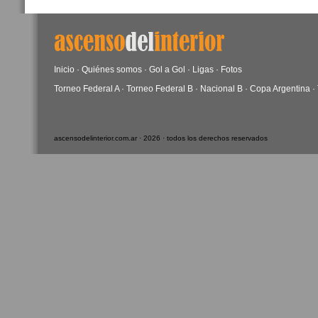
Inicio
·
Quiénes somos
·
Gol a Gol
·
Ligas
·
Fotos
Torneo Federal A
·
Torneo Federal B
·
Nacional B
·
Copa Argentina
·
ascensodelinterior.com.ar · 2026 · todos los derechos reservados