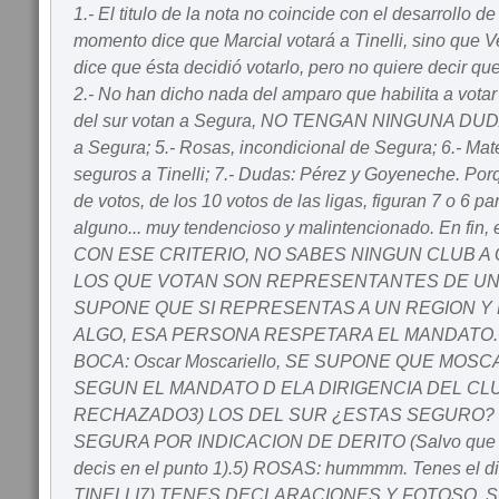
1.- El titulo de la nota no coincide con el desarrollo 
momento dice que Marcial votará a Tinelli, sino que V
dice que ésta decidió votarlo, pero no quiere decir que
2.- No han dicho nada del amparo que habilita a votar 
del sur votan a Segura, NO TENGAN NINGUNA DUDA
a Segura; 5.- Rosas, incondicional de Segura; 6.- Mat
seguros a Tinelli; 7.- Dudas: Pérez y Goyeneche. Por
de votos, de los 10 votos de las ligas, figuran 7 o 6 pa
alguno... muy tendencioso y malintencionado. En fin,
CON ESE CRITERIO, NO SABES NINGUN CLUB A
LOS QUE VOTAN SON REPRESENTANTES DE UN 
SUPONE QUE SI REPRESENTAS A UN REGION Y 
ALGO, ESA PERSONA RESPETARA EL MANDATO
BOCA: Oscar Moscariello, SE SUPONE QUE MOS
SEGUN EL MANDATO D ELA DIRIGENCIA DEL CLU
RECHAZADO3) LOS DEL SUR ¿ESTAS SEGURO? JE
SEGURA POR INDICACION DE DERITO (Salvo que se
decis en el punto 1).5) ROSAS: hummmm. Tenes el dia
TINELLI7) TENES DECLARACIONES Y FOTOSO, 