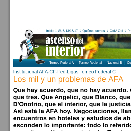
Inicio
SUB 13/15/17
Quiénes somos
Gol A Gol
Pr
Torneo Federal A
Torneo Regional
Nacional B
Co
Institucional AFA-CF-Fed-Ligas
Torneo Federal C
Los mil y un problemas de AFA
Que hay acuerdo, que no hay acuerdo.
que tres. Que Angelici, que Blanco, q
D'Onofrio, que el interior, que la justici
Así está la AFA hoy. Negociaciones, lla
encuentros en hoteles y estudios de a
esconden lo importante: todo lo referido