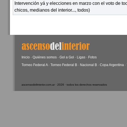
Intervención yá y elecciones en marzo con el voto de to
chicos, medianos del interior..., todos)
Inicio
·
Quiénes somos
·
Gol a Gol
·
Ligas
·
Fotos
Torneo Federal A
·
Torneo Federal B
·
Nacional B
·
Copa Argentina
·
ascensodelinterior.com.ar · 2026 · todos los derechos reservados