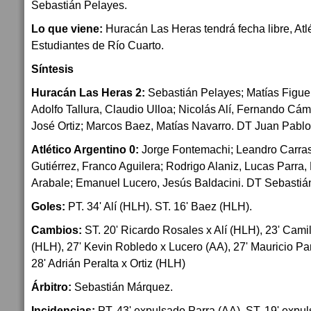
Sebastián Pelayes.
Lo que viene:
Huracán Las Heras tendrá fecha libre, Atlé
Estudiantes de Río Cuarto.
Síntesis
Huracán Las Heras 2:
Sebastián Pelayes; Matías Figue
Adolfo Tallura, Claudio Ulloa; Nicolás Alí, Fernando Cá
José Ortiz; Marcos Baez, Matías Navarro. DT Juan Pablo
Atlético Argentino 0:
Jorge Fontemachi; Leandro Carrasc
Gutiérrez, Franco Aguilera; Rodrigo Alaniz, Lucas Parra, 
Arabale; Emanuel Lucero, Jesús Baldacini. DT Sebastián
Goles:
PT. 34' Alí (HLH). ST. 16' Baez (HLH).
Cambios:
ST. 20' Ricardo Rosales x Alí (HLH), 23' Cam
(HLH), 27' Kevin Robledo x Lucero (AA), 27' Mauricio Pa
28' Adrián Peralta x Ortiz (HLH)
Árbitro:
Sebastián Márquez.
Incidencias:
PT. 43' expulsado Parra (AA). ST. 19' expu