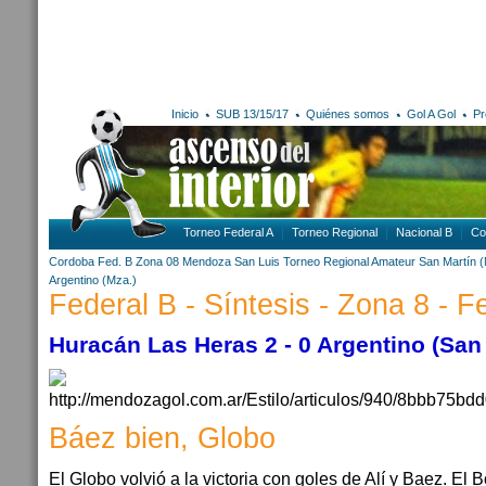
Inicio
SUB 13/15/17
Quiénes somos
Gol A Gol
Pr
Torneo Federal A
Torneo Regional
Nacional B
Co
Cordoba
Fed. B Zona 08
Mendoza
San Luis
Torneo Regional Amateur
San Martín 
Argentino (Mza.)
Federal B - Síntesis - Zona 8 - F
Huracán Las Heras 2 - 0 Argentino (San
Báez bien, Globo
El Globo volvió a la victoria con goles de Alí y Baez. El 