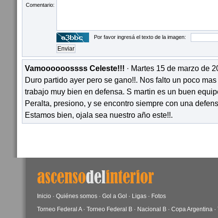
Comentario:
Por favor ingresá el texto de la imagen:
Vamoooooossss Celeste!!!
· Martes 15 de marzo de 2
Duro partido ayer pero se gano!!. Nos falto un poco mas
trabajo muy bien en defensa. S martin es un buen equip
Peralta, presiono, y se encontro siempre con una defen
Estamos bien, ojala sea nuestro año este!!.
Inicio
·
Quiénes somos
·
Gol a Gol
·
Ligas
·
Fotos
Torneo Federal A
·
Torneo Federal B
·
Nacional B
·
Copa Argentina
·