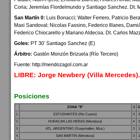
Coria; Jeremías Flordelmundo y Santiago Sanchez. Dt. 
San Martín 0:
Luis Bonacci; Walter Ferrero, Patricio Ber
Maxi Sandoval; Nicolas Fassino, Federico Illanes, Dami
Federico Chiocarello y Mariano Aldecoa. Dt. Carlos Mazz
Goles:
PT 30' Santiago Sanchez (E)
Árbitro:
Gastón Monzón Brizuela (Río Tercero)
Fuente: http://mendozagol.com.ar
LIBRE: Jorge Newbery (Villa Mercedes)
Posiciones
ZONA "8"
J
1
ESTUDIANTES (Rio Cuarto)
3
2
HURACAN LAS HERAS (Mendoza)
4
3
ATL. ARGENTINO (Guaymallen, Mza.)
3
4
SAN MARTIN (Mendoza)
3