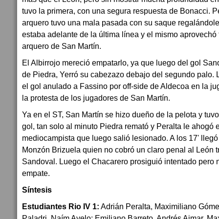
tuvo la primera, con una segura respuesta de Bonacci. P
arquero tuvo una mala pasada con su saque regalándole 
estaba adelante de la última línea y el mismo aprovechó f
arquero de San Martín.
El Albirrojo mereció empatarlo, ya que luego del gol San
de Piedra, Yerró su cabezazo debajo del segundo palo. 
el gol anulado a Fassino por off-side de Aldecoa en la ju
la protesta de los jugadores de San Martín.
Ya en el ST, San Martín se hizo dueño de la pelota y tu
gol, tan solo al minuto Piedra remató y Peralta le ahogó el
mediocampista que luego salió lesionado. A los 17' lleg
Monzón Brizuela quien no cobró un claro penal al León tr
Sandoval. Luego el Chacarero prosiguió intentado pero n
empate.
Síntesis
Estudiantes Rio IV 1:
Adrián Peralta, Maximiliano Góm
Paladri, Naím Ayelo; Emiliano Barreto, Andrés Aimar, M