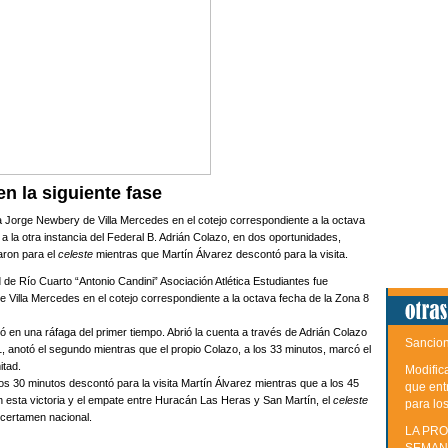
n la siguiente fase
 a Jorge Newbery de Villa Mercedes en el cotejo correspondiente a la octava
 a la otra instancia del Federal B. Adrián Colazo, en dos oportunidades,
aron para el
celeste
mientras que Martín Álvarez descontó para la visita.
d de Río Cuarto “Antonio Candini” Asociación Atlética Estudiantes fue
 Villa Mercedes en el cotejo correspondiente a la octava fecha de la Zona 8
ió en una ráfaga del primer tiempo. Abrió la cuenta a través de Adrián Colazo
Sancion
, anotó el segundo mientras que el propio Colazo, a los 33 minutos, marcó el
itad.
Modific
os 30 minutos descontó para la visita Martín Álvarez mientras que a los 45
que ent
n esta victoria y el empate entre Huracán Las Heras y San Martín, el
celeste
para lo
l certamen nacional.
LA PRO