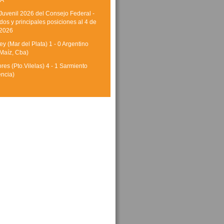
A
Juvenil 2026 del Consejo Federal -
dos y principales posiciones al 4 de
 2026
y (Mar del Plata) 1 - 0 Argentino
Maíz, Cba)
res (Pto.Vilelas) 4 - 1 Sarmiento
encia)