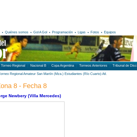
Quiénes somos
Gol A Gol
Programación
Ligas
Fotos
Equipos
Torneo Regional
Nacional B
Copa Argentina
Torneos Anteriores
Tribunal de Disci
Torneo Regional Amateur
San Martín (Mza.)
Estudiantes (Río Cuarto)
Atl.
Zona 8 - Fecha 8
orge Newbery (Villa Mercedes)