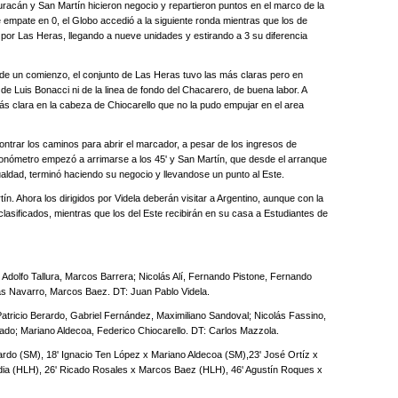
uracán y San Martín hicieron negocio y repartieron puntos en el marco de la
 empate en 0, el Globo accedió a la siguiente ronda mientras que los de
por Las Heras, llegando a nueve unidades y estirando a 3 su diferencia
e un comienzo, el conjunto de Las Heras tuvo las más claras pero en
e Luis Bonacci ni de la linea de fondo del Chacarero, de buena labor. A
ás clara en la cabeza de Chiocarello que no la pudo empujar en el area
ontrar los caminos para abrir el marcador, a pesar de los ingresos de
ronómetro empezó a arrimarse a los 45' y San Martín, que desde el arranque
ualdad, terminó haciendo su negocio y llevandose un punto al Este.
n. Ahora los dirigidos por Videla deberán visitar a Argentino, aunque con la
clasificados, mientras que los del Este recibirán en su casa a Estudiantes de
 Adolfo Tallura, Marcos Barrera; Nicolás Alí, Fernando Pistone, Fernando
as Navarro, Marcos Baez. DT: Juan Pablo Videla.
 Patricio Berardo, Gabriel Fernández, Maximiliano Sandoval; Nicolás Fassino,
do; Mariano Aldecoa, Federico Chiocarello. DT: Carlos Mazzola.
erardo (SM), 18' Ignacio Ten López x Mariano Aldecoa (SM),23' José Ortíz x
dia (HLH), 26' Ricado Rosales x Marcos Baez (HLH), 46' Agustín Roques x