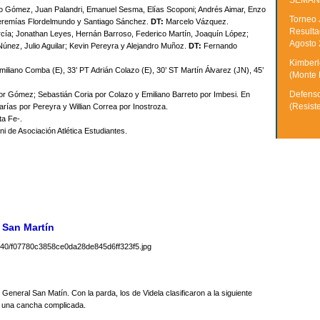
SEMAN
ano Gómez, Juan Palandri, Emanuel Sesma, Elías Scoponi; Andrés Aimar, Enzo
Torneo 
Jeremías Flordelmundo y Santiago Sánchez.
DT:
Marcelo Vázquez.
Resulta
cía; Jonathan Leyes, Hernán Barroso, Federico Martín, Joaquín López;
Agosto
únez, Julio Aguilar; Kevin Pereyra y Alejandro Muñoz.
DT:
Fernando
Kimberle
miliano Comba (E), 33’ PT Adrián Colazo (E), 30’ ST Martín Álvarez (JN), 45’
(Monte 
Defenso
or Gómez; Sebastián Coria por Colazo y Emiliano Barreto por Imbesi. En
(Resist
ías por Pereyra y Willian Correa por Inostroza.
ta Fe-.
i de Asociación Atlética Estudiantes.
b San Martín
General San Matín. Con la parda, los de Videla clasificaron a la siguiente
 una cancha complicada.