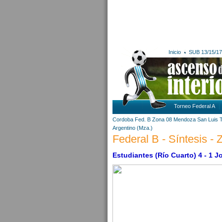
Inicio
SUB 13/15/17
Torneo Federal A
Cordoba
Fed. B Zona 08
Mendoza
San Luis
Argentino (Mza.)
Federal B - Síntesis - 
Estudiantes (Río Cuarto) 4 - 1 J