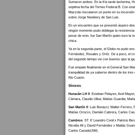
Sumaron ambos. En la fría tarde lasherina, H
septima fecha del Torneo Federal B. Con este
Mazzola rescataron un punto en su incursión 
sobre Jorge Newbery de San Luis.
En un encuentro que se presentó áspero desd
ningún momento pudo doblegar la resistencia d
pesar de esto, fue San Martín quien tuvo la m
chica.
Ya en la segunda parte, el Globo no pudo enc
Fernández, Rosales y Ortíz. De a poco, el c
del segundo tiempo vio con buenos ojos la ig
Fue empate finalmente en el General San Martí
tranquilidad de ya saberse dentro de los tres 
Rio Cuarto.
Síntesis
Huracán LH 0
: Esteban Pelayes; Axel Mayer,
Cámara, Claudio Ulloa; Matías Guardia; Matí
San Martín 0
: Luis Bonacci; Walter Ferrero,
Matías Orozco, Damián Cabrera, Carlos Casa
Cambios
: ST: 6' Leandro Conil x Patricio B
Nicolás Alí y David Fernández x Matiás Guar
Carlos Casado(SM).