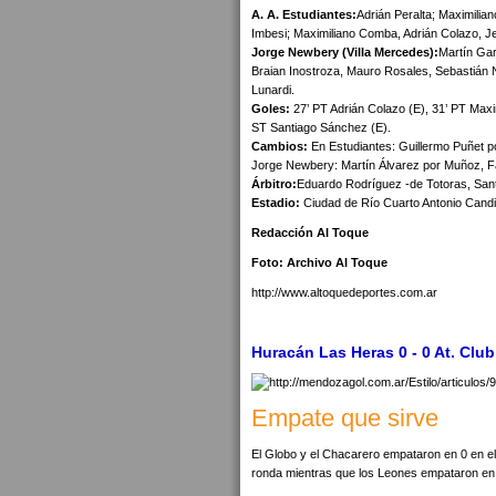
A. A. Estudiantes:
Adrián Peralta; Maximili
Imbesi; Maximiliano Comba, Adrián Colazo, 
Jorge Newbery (Villa Mercedes):
Martín Gar
Braian Inostroza, Mauro Rosales, Sebastián N
Lunardi.
Goles:
27’ PT Adrián Colazo (E), 31’ PT Maxi
ST Santiago Sánchez (E).
Cambios:
En Estudiantes: Guillermo Puñet p
Jorge Newbery: Martín Álvarez por Muñoz, Far
Árbitro:
Eduardo Rodríguez -de Totoras, San
Estadio:
Ciudad de Río Cuarto Antonio Candin
Redacción Al Toque
Foto: Archivo Al Toque
http://www.altoquedeportes.com.ar
Huracán Las Heras 0 - 0 At. Clu
Empate que sirve
El Globo y el Chacarero empataron en 0 en el 
ronda mientras que los Leones empataron en