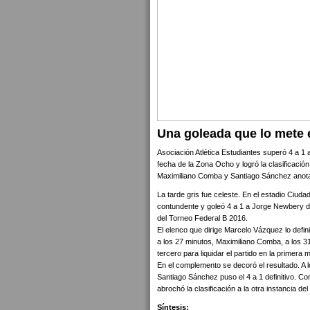
Una goleada que lo mete e
Asociación Atlética Estudiantes superó 4 a 1
fecha de la Zona Ocho y logró la clasificación
Maximiliano Comba y Santiago Sánchez anot
La tarde gris fue celeste. En el estadio Ciuda
contundente y goleó 4 a 1 a Jorge Newbery de
del Torneo Federal B 2016.
El elenco que dirige Marcelo Vázquez lo defin
a los 27 minutos, Maximiliano Comba, a los 31
tercero para liquidar el partido en la primera m
En el complemento se decoró el resultado. A l
Santiago Sánchez puso el 4 a 1 definitivo. Co
abrochó la clasificación a la otra instancia de
Síntesis: