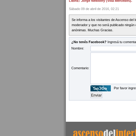
LIBRE: Jorge Newbery (Villa Mercedes).
Sábado 09 de abril de 2016, 02:21
Se informa a los visitantes de Ascenso del 
moderador y que no será publicado ningún 
anónimas. Muchas Gracias.
¿No tenés Facebook?
Ingresá tu comentar
Nombre:
Comentario:
Por favor ingre