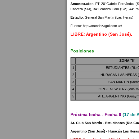
Amonestados
: PT: 20' Gabriel Fernández (
Cabrera (SM), 34' Leandro Conil (SM), 44' Pa
Estadio
: General San Martín (Las Heras)
Fuente: http://mendozagol.com.ar/
LIBRE: Argentino (San José).
Posiciones
ZONA "8"
1
ESTUDIANTES (Rio C
2
HURACAN LAS HERAS (
3
SAN MARTIN (Mend
4
JORGE NEWBERY (Villa Me
5
ATL. ARGENTINO (Guaymal
Próxima fecha - Fecha 9
(17 de A
At. Club San Martín - Estudiantes (Río Cu
Argentino (San José) - Huracán Las Heras