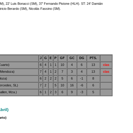
SM), 22' Luis Bonacci (SM), 37' Fernando Pistone (HLH). ST: 24' Damián
tricio Berardo (SM), Nicolás Fassino (SM).
J
G
E
P
GF
GC
DG
PTS.
uarto)
6
4
1
1
10
4
6
13
clas
Mendoza)
7
4
1
2
7
3
4
13
clas
oza)
6
2
2
2
5
6
-1
8
rcedes, SL)
7
2
5
10
16
-6
6
len, Mza.)
6
1
2
3
6
9
-3
5
bril)
arto)