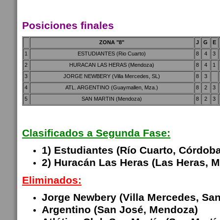
Posiciones finales
ZONA "8"
J
G
E
1
ESTUDIANTES (Rio Cuarto)
8
4
3
2
HURACAN LAS HERAS (Mendoza)
8
4
1
3
JORGE NEWBERY (Villa Mercedes, SL)
8
3
4
ATL. ARGENTINO (Guaymallen, Mza.)
8
2
3
5
SAN MARTIN (Mendoza)
8
2
3
Clasificados a Segunda Fase:
1) Estudiantes (Río Cuarto, Córdoba
2) Huracán Las Heras (Las Heras, 
Eliminados:
Jorge Newbery (Villa Mercedes, San
Argentino (San José, Mendoza)