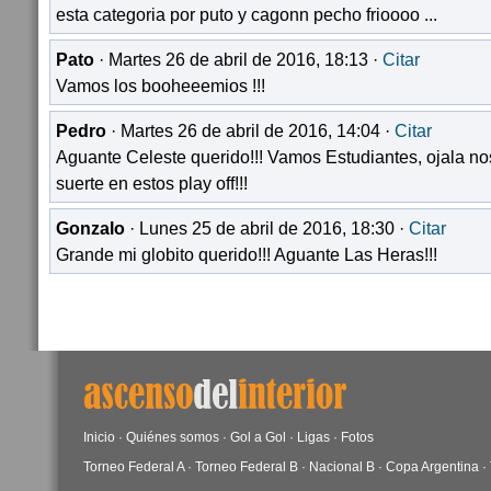
esta categoria por puto y cagonn pecho frioooo ...
Pato
· Martes 26 de abril de 2016, 18:13 ·
Citar
Vamos los booheeemios !!!
Pedro
· Martes 26 de abril de 2016, 14:04 ·
Citar
Aguante Celeste querido!!! Vamos Estudiantes, ojala 
suerte en estos play off!!!
Gonzalo
· Lunes 25 de abril de 2016, 18:30 ·
Citar
Grande mi globito querido!!! Aguante Las Heras!!!
Inicio
·
Quiénes somos
·
Gol a Gol
·
Ligas
·
Fotos
Torneo Federal A
·
Torneo Federal B
·
Nacional B
·
Copa Argentina
·