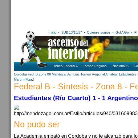
Inicio
SUB 13/15/17
Quiénes somos
Gol A Gol
Pr
Torneo Federal A
Torneo Regional
Nacional B
Co
Cordoba
Fed. B Zona 08
Mendoza
San Luis
Torneo Regional Amateur
Estudiantes 
Martín (Mza.)
Federal B - Síntesis - Zona 8 - 
Estudiantes (Río Cuarto) 1 - 1 Argentin
No pudo ser
La Academia empató en Córdoba y no le alcanzó para logr