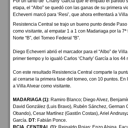
Por un tanto de ‘Charly’ García que le empató el partido s
etapa, el “Albo” se quedó con las ganas de su primera vi
Echeverri marcó para ‘Resi’, que ahora enfrentará a Villa
Resistencia Central se trajo un bueno punto desde Paso 
como visitante, al empatar 1 a 1 con Madariaga por la 7ª 
Norte “B”, del Torneo Federal “B”.
Diego Echeverri abrió el marcador para el “Albo” de Villa
primer tiempo y lo igualó Carlos ‘Charly’ García a los 44
Con este resultado Resistencia Central comparte la pun
al cerrarse la primera fase del torneo, con 10 puntos. En
a Villa Alvear como visitante.
MADARIAGA (1):
Ramiro Blanco; Diego Alvez, Benjamín
David González (Luis Bravo), Rubén Sánchez, German 
Obando), Cesar Martínez (Gastón Costas), Ariel Andrusyz
García.
DT
: Fabián Ponce.
RCIA. CENTRAL (1):
Reinaldo Rojas; Enzo Alsina, Fac