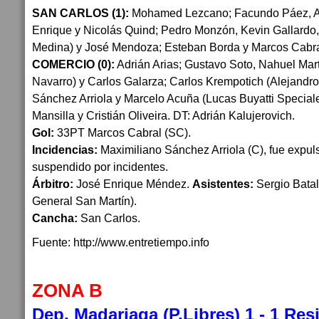
SAN CARLOS (1):
Mohamed Lezcano; Facundo Páez, Ale
Enrique y Nicolás Quind; Pedro Monzón, Kevin Gallard
Medina) y José Mendoza; Esteban Borda y Marcos Cabr
COMERCIO (0):
Adrián Arias; Gustavo Soto, Nahuel Mart
Navarro) y Carlos Galarza; Carlos Krempotich (Alejandro
Sánchez Arriola y Marcelo Acuña (Lucas Buyatti Special
Mansilla y Cristián Oliveira. DT: Adrián Kalujerovich.
Gol:
33PT Marcos Cabral (SC).
Incidencias:
Maximiliano Sánchez Arriola (C), fue expuls
suspendido por incidentes.
Árbitro:
José Enrique Méndez.
Asistentes:
Sergio Batall
General San Martín).
Cancha:
San Carlos.
Fuente: http://www.entretiempo.info
ZONA B
Dep. Madariaga (P.Libres) 1 - 1 Resi