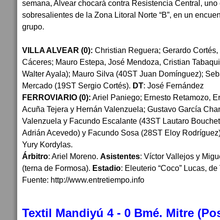
semana, Alvear chocará contra Resistencia Central, uno
sobresalientes de la Zona Litoral Norte “B”, en un encue
grupo.
VILLA ALVEAR (0):
Christian Reguera; Gerardo Cortés
Cáceres; Mauro Estepa, José Mendoza, Cristian Tabaqu
Walter Ayala); Mauro Silva (40ST Juan Domínguez); Seb
Mercado (19ST Sergio Cortés).
DT
: José Fernández
FERROVIARIO (0):
Ariel Paniego; Ernesto Retamozo, Eri
Acuña Tejera y Hernán Valenzuela; Gustavo García Cha
Valenzuela y Facundo Escalante (43ST Lautaro Bouche
Adrián Acevedo) y Facundo Sosa (28ST Eloy Rodríguez
Yury Kordylas.
Árbitro
: Ariel Moreno.
Asistentes
: Víctor Vallejos y Mig
(terna de Formosa).
Estadio
: Eleuterio “Coco” Lucas, de 
Fuente: http://www.entretiempo.info
Textil Mandiyú 4 - 0 Bmé. Mitre (Po