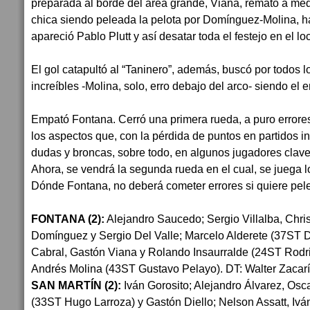
preparada al borde del área grande, Viana, remató a med
chica siendo peleada la pelota por Domínguez-Molina, ha
apareció Pablo Plutt y así desatar toda el festejo en el loc
El gol catapultó al “Taninero”, además, buscó por todos l
increíbles -Molina, solo, erro debajo del arco- siendo el 
Empató Fontana. Cerró una primera rueda, a puro errores
los aspectos que, con la pérdida de puntos en partidos in
dudas y broncas, sobre todo, en algunos jugadores clave
Ahora, se vendrá la segunda rueda en el cual, se juega l
Dónde Fontana, no deberá cometer errores si quiere pelea
FONTANA (2):
Alejandro Saucedo; Sergio Villalba, Chr
Domínguez y Sergio Del Valle; Marcelo Alderete (37ST 
Cabral, Gastón Viana y Rolando Insaurralde (24ST Rodrig
Andrés Molina (43ST Gustavo Pelayo). DT: Walter Zacarí
SAN MARTÍN (2):
Iván Gorosito; Alejandro Álvarez, Os
(33ST Hugo Larroza) y Gastón Diello; Nelson Assatt, Ivá