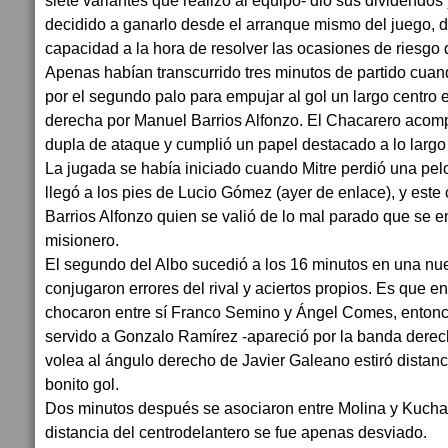
siete variantes que realizó al equipo- dio sus dividendos
decidido a ganarlo desde el arranque mismo del juego,
capacidad a la hora de resolver las ocasiones de riesgo
Apenas habían transcurrido tres minutos de partido cua
por el segundo palo para empujar al gol un largo centro
derecha por Manuel Barrios Alfonzo. El Chacarero acom
dupla de ataque y cumplió un papel destacado a lo largo 
La jugada se había iniciado cuando Mitre perdió una pel
llegó a los pies de Lucio Gómez (ayer de enlace), y este
Barrios Alfonzo quien se valió de lo mal parado que se e
misionero.
El segundo del Albo sucedió a los 16 minutos en una nu
conjugaron errores del rival y aciertos propios. Es que e
chocaron entre sí Franco Semino y Ángel Comes, entonc
servido a Gonzalo Ramírez -apareció por la banda derec
volea al ángulo derecho de Javier Galeano estiró distan
bonito gol.
Dos minutos después se asociaron entre Molina y Kucha
distancia del centrodelantero se fue apenas desviado.