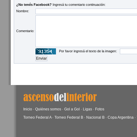
¿No tenés Facebook?
Ingresá tu comentario continuación:
Nombre:
Comentario:
Por favor ingresá el texto de la imagen:
Inicio
·
Quiénes somos
·
Gol a Gol
·
Ligas
·
Fotos
Torneo Federal A
·
Torneo Federal B
·
Nacional B
·
Copa Argentina
·