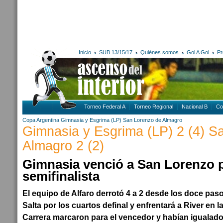
Inicio
SUB 13/15/17
Quiénes somos
Gol A Gol
Pr
Torneo Federal A
Torneo Regional
Nacional B
Co
Copa Argentina
Gimnasia y Esgrima (LP)
San Lorenzo de Almagro
Gimnasia y Esgrima (LP) 2 (4) S
Almagro 2 (2)
Gimnasia venció a San Lorenzo p
semifinalista
El equipo de Alfaro derrotó 4 a 2 desde los doce paso
Salta por los cuartos definal y enfrentará a River en l
Carrera marcaron para el vencedor y habían igualado