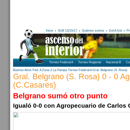
Inicio
SUB 13/15/17
Quiénes somos
Gol A Gol
Pr
Torneo Federal A
Torneo Regional
Nacional B
Co
Buenos Aires
Fed. A Zona 2
La Pampa
Torneo Federal A
Gral. Belgrano (S. Rosa)
Gral. Belgrano (S. Rosa) 0 - 0 A
(C.Casares)
Belgrano sumó otro punto
Igualó 0-0 con Agropecuario de Carlos 