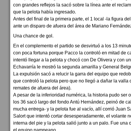
con grandes reflejos la sacó sobre la línea ante el reclam
que la pelota había ingresado.
Antes del final de la primera parte, el 1 local -la figura del
ante un disparo de afuera del área de Mariano Fernánde
Una chance de gol.
En el complemento el partido se desvirtuó a los 13 minu
con poca fortuna porque Pacco la controló en mitad de ca
intentó llegar a la pelota y chocó con De Olivera y con un
Echavarría le mostró la segunda amarilla y General Belg
La expulsión sacó a relucir la garra del equipo que redob
que controló la pelota pero que no llegó a dañar la valla 
remates de afuera del área).
A pesar de la inferioridad numérica, la historia pudo ser o
los 36 sacó largo del fondo Antú Hernández, peinó de c
mucha entrega- y la pelota fue al vacío, allí corrió Ju
Salort que intentó cortar desesperadamente, el volante no
interna del pie y la pelota salió junto a un palo. Fue una
el equipo pampeano.