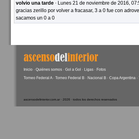
volvio una tarde
· Lunes 21 de noviembre de 2016, 07:
gracias zerillo por volver a fracasar, 3 a 0 fue con adrove
sacamos un 0 a 0
Inicio
·
Quiénes somos
·
Gol a Gol
·
Ligas
·
Fotos
Torneo Federal A
·
Torneo Federal B
·
Nacional B
·
Copa Argentina
·
ascensodelinterior.com.ar · 2026 · todos los derechos reservados