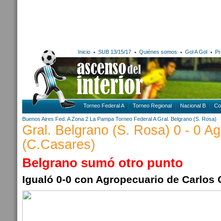
Inicio
SUB 13/15/17
Quiénes somos
Gol A Gol
Pr
Torneo Federal A
Torneo Regional
Nacional B
Co
Buenos Aires
Fed. A Zona 2
La Pampa
Torneo Federal A
Gral. Belgrano (S. Rosa)
Gral. Belgrano (S. Rosa) 0 - 0 A
(C.Casares)
Belgrano sumó otro punto
Igualó 0-0 con Agropecuario de Carlos 