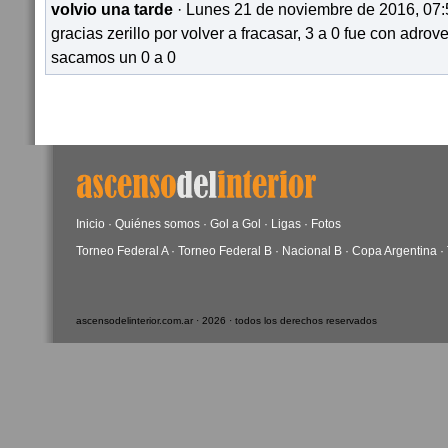
volvio una tarde
· Lunes 21 de noviembre de 2016, 07:
gracias zerillo por volver a fracasar, 3 a 0 fue con adrove
sacamos un 0 a 0
Inicio
·
Quiénes somos
·
Gol a Gol
·
Ligas
·
Fotos
Torneo Federal A
·
Torneo Federal B
·
Nacional B
·
Copa Argentina
·
ascensodelinterior.com.ar · 2026 · todos los derechos reservados