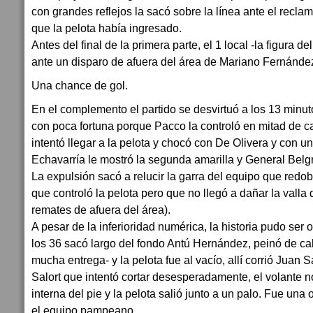
con grandes reflejos la sacó sobre la línea ante el reclam
que la pelota había ingresado.
Antes del final de la primera parte, el 1 local -la figura del
ante un disparo de afuera del área de Mariano Fernánde
Una chance de gol.
En el complemento el partido se desvirtuó a los 13 minu
con poca fortuna porque Pacco la controló en mitad de ca
intentó llegar a la pelota y chocó con De Olivera y con un
Echavarría le mostró la segunda amarilla y General Belg
La expulsión sacó a relucir la garra del equipo que redob
que controló la pelota pero que no llegó a dañar la valla 
remates de afuera del área).
A pesar de la inferioridad numérica, la historia pudo ser o
los 36 sacó largo del fondo Antú Hernández, peinó de c
mucha entrega- y la pelota fue al vacío, allí corrió Ju
Salort que intentó cortar desesperadamente, el volante no
interna del pie y la pelota salió junto a un palo. Fue una
el equipo pampeano.