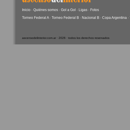
Inicio
·
Quiénes somos
·
Gol a Gol
·
Ligas
·
Fotos
Torneo Federal A
·
Torneo Federal B
·
Nacional B
·
Copa Argentina
·
ascensodelinterior.com.ar · 2026 · todos los derechos reservados