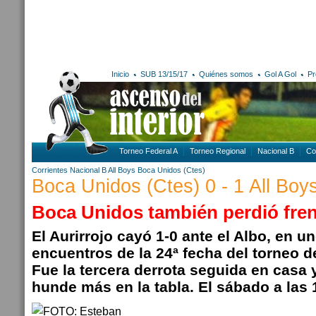
Inicio
SUB 13/15/17
Quiénes somos
Gol A Gol
Pr
Torneo Federal A
Torneo Regional
Nacional B
Co
Corrientes
Nacional B
All Boys
Boca Unidos (Ctes)
Boca Unidos (Ctes) 0 - 1 All Boy
Boca Unidos también perdió fren
El Aurirrojo cayó 1-0 ante el Albo, en u
encuentros de la 24ª fecha del torneo d
Fue la tercera derrota seguida en casa 
hunde más en la tabla. El sábado a las 1