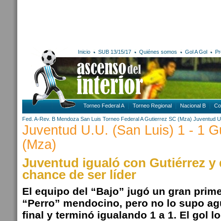
Inicio
SUB 13/15/17
Quiénes somos
Gol A Gol
Pr
Torneo Federal A
Torneo Regional
Nacional B
Co
Fed. A-Rev. B
Mendoza
San Luis
Torneo Federal A
Gutierrez SC (Mza)
Juventud U
Juventud U.U. (San Luis) 1 - 1 G
(Mza)
Juventud igualó con Gutiérrez y 
chance de ser líder
El equipo del “Bajo” jugó un gran prime
“Perro” mendocino, pero no lo supo agu
final y terminó igualando 1 a 1. El gol l