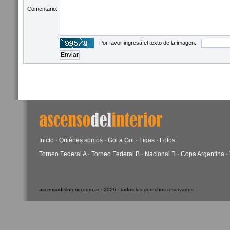
Comentario:
Por favor ingresá el texto de la imagen:
Inicio
·
Quiénes somos
·
Gol a Gol
·
Ligas
·
Fotos
Torneo Federal A
·
Torneo Federal B
·
Nacional B
·
Copa Argentina
·
ascensodelinterior.com.ar · 2026 · todos los derechos reservados