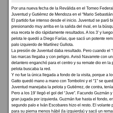
Por una nueva fecha de la Reválida en el Torneo Federal
Juventud y Gutiérrez de Mendoza en el “Mario Sebastián
El partido fue intenso desde el inicio. Juventud se paró b
presionando muy arriba en la salida del rival, en la búsq
esa receta le dio rápidamente resultados. A los 3’ y luego
pelota le quedó a Diego Farías, que sacó un potente rema
palo izquierdo de Martínez Gullota.
La presión de Juventud daba resultado. Pero cuando el “
las marcas llegaba y con peligro. Avisó Navarrete con un
delantero enganchó para el centro y su remate dio en la 
pelota buscaba la red.
Y no fue la única llegada a fondo de la visita, porque a l
Gatto quedó mano a mano con Tombolini y el “1” se qued
Juventud manejaba la pelota y Gutiérrez, de contra, tení
Pero a los 19’ llegó el gol del “Juve”. Facundo Guzmán 
gran jugada por izquierda. Guzmán fue hasta el fondo, en
segundo palo e Iván Escobares hizo el resto. El volante 
para su pierna menos hábil (la izquierda) y sacó un rema