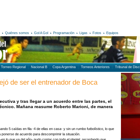
Quiénes somos
Gol A Gol
Programación
Ligas
Fotos
Equipos
Torneo Regional
Nacional B
Copa Argentina
Torneos Anteriores
Tribunal de Disci
jó de ser el entrenador de Boca
cutiva y tras llegar a un acuerdo entre las partes, el
 técnico. Mañana reasume Roberto Marioni, de manera
do 5 caídas en fila -4 de ellas en casa- y sin un rumbo futbolístico, lo que
 a ponerse de acuerdo para descomprimir la situación.
–en lo que va del año- pudo contar con todo el plantel, recordando que