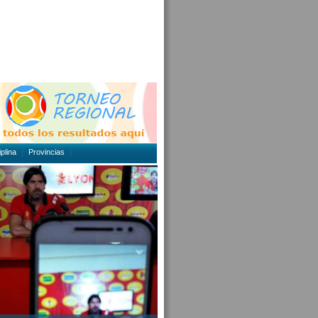
plina
Provincias