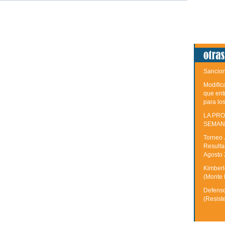
Sancion
Modific
que ent
para lo
LA PRO
SEMAN
Torneo 
Resulta
Agosto
Kimberle
(Monte 
Defenso
(Resist