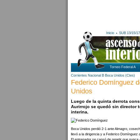
Inicio
SUB 13/15/17
Torneo Federal A
Corrientes
Nacional B
Boca Unidos (Ctes)
Federico Domínguez de
Unidos
Luego de la quinta derrota conse
Aurirrojo se quedó sin director
interina.
Boca Unidos perdió 2-1 ante Almagro, cosechan
llevó a la dirigencia y a Federico Domínguez
El entrenador se cansó de repetir que nunca 