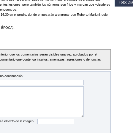
Foto: Di
rentes lesiones; pero también los números son fríos y marcan que –desde su
 encuentros.
s 16.30 en el predio, donde empezarán a entrenar con Roberto Marioni, quien
 ÉPOCA).
Interior que los comentarios serán visibles una vez aprobados por el
comentario que contenga insultos, amenazas, agresiones o denuncias
io continuación:
sá el texto de la imagen: