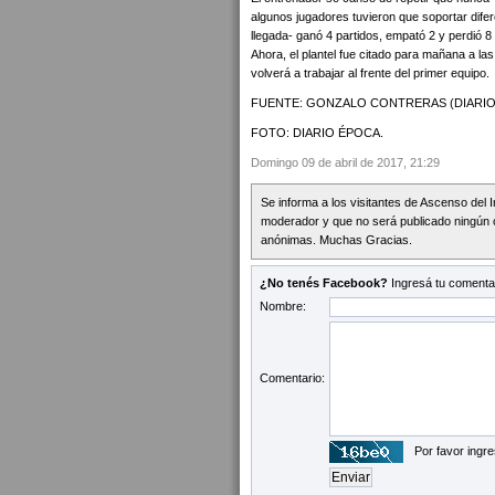
algunos jugadores tuvieron que soportar dife
llegada- ganó 4 partidos, empató 2 y perdió 8
Ahora, el plantel fue citado para mañana a la
volverá a trabajar al frente del primer equipo.
FUENTE: GONZALO CONTRERAS (DIARIO
FOTO: DIARIO ÉPOCA.
Domingo 09 de abril de 2017, 21:29
Se informa a los visitantes de Ascenso del 
moderador y que no será publicado ningún 
anónimas. Muchas Gracias.
¿No tenés Facebook?
Ingresá tu comentar
Nombre:
Comentario:
Por favor ingre