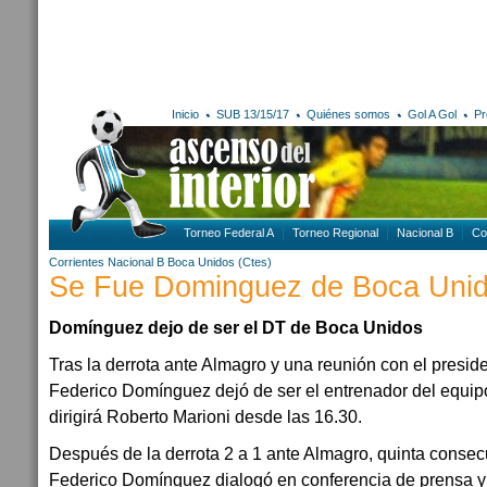
Inicio
SUB 13/15/17
Quiénes somos
Gol A Gol
Pr
Torneo Federal A
Torneo Regional
Nacional B
Co
Corrientes
Nacional B
Boca Unidos (Ctes)
Se Fue Dominguez de Boca Uni
Domínguez dejo de ser el DT de Boca Unidos
Tras la derrota ante Almagro y una reunión con el presi
Federico Domínguez dejó de ser el entrenador del equipo
dirigirá Roberto Marioni desde las 16.30.
Después de la derrota 2 a 1 ante Almagro, quinta consecu
Federico Domínguez dialogó en conferencia de prensa y 