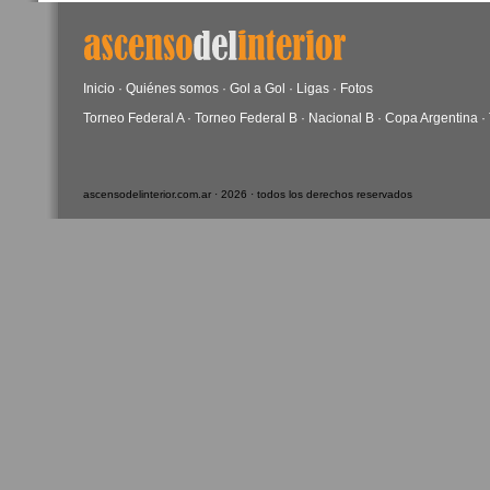
Inicio
·
Quiénes somos
·
Gol a Gol
·
Ligas
·
Fotos
Torneo Federal A
·
Torneo Federal B
·
Nacional B
·
Copa Argentina
·
ascensodelinterior.com.ar · 2026 · todos los derechos reservados